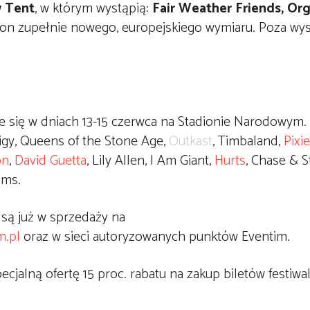
w Tent
, w którym wystąpią:
Fair Weather Friends, Or
era on zupełnie nowego, europejskiego wymiaru. Poza w
 się w dniach 13-15 czerwca na Stadionie Narodowym. 
igy, Queens of the Stone Age,
Outkast
, Timbaland,
Pixi
on
,
David Guetta
, Lily Allen, I Am Giant,
Hurts
, Chase & S
lms.
są już w sprzedaży na
m.pl
oraz w sieci autoryzowanych punktów Eventim.
cjalną ofertę 15 proc. rabatu na zakup biletów festiwa