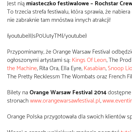
Jest nią
miasteczko festiwalowe – Rochstar Cre
To trzecia strefa festiwalu, która sprawia, że nabi
nie zabraknie tam mnóstwa innych atrakcji!
{youtube}IJsP0Uu1yTM{/youtube}
Przypominamy, że Orange Warsaw Festival odbędzie
ogłoszonymi artystami są:
Kings Of Leon
, The Prod
the Machine
, Rita Ora, Ella Eyre,
Kasabian
,
Snoop Li
The Pretty Recklessm The Wombats oraz French Fi
Bilety na
Orange Warsaw Festival 2014
dostępne 
stronach
www.orangewarsawfestival.pl
,
www.eventi
Orange Polska przygotowała dla swoich klientów spe