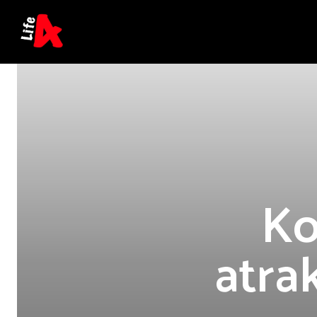
Ko
atra