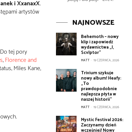
ganek i XxanaxX
.
ystępami artystów
NAJNOWSZE
Behemoth – nowy
klip i zapowiedź
wydawnictwa „I,
Do tej pory
Scvlptor”
es
,
Florence and
MATT
-
19 CZERWCA, 2026
tatus, Miles Kane,
Trivium szykuje
nowy album! Heafy:
„To
prawdopodobnie
najlepsza płyta w
naszej historii”
MATT
-
19 CZERWCA, 2026
lowych.
Mystic Festival 2026:
Zaczynamy dzień
wcześniej! Nowy