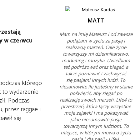
MATT
rzestają
Mam na imię Mateusz i od zawsze
zy w czerwcu
podążam w życiu za pasją i
realizacją marzeń. Cale życie
towarzyszy mi dziennikarstwo,
marketing i muzyka. Uwielbiam
też podróżować oraz biegać, a
także poznawać i zachwycać
się pasjami innych ludzi. To
 podczas którego
niesamowite ile jesteśmy w stanie
st to wydarzenie
poświęcić, aby sięgać po
ził. Podczas
realizację swoich marzeń. Life4 to
przestrzeń, która łączy wszystkie
, przez raggae i
moje zajawki i ma pokazywać
awił się
jakie niesamowite pasje
towarzyszą innym ludziom. To
miejsce, w którym mowa o życiu
pasją i dla pasji - Life4.