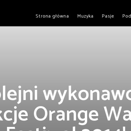
Strona główna
Muzyka
Pasje
Pod
lejni wykonawc
kcje Orange W