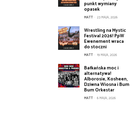
punkt wymiany
opasek
MATT
-
23 MAJA, 2026
Wrestling na Mystic
Festival 2026! PpW
Ewenement wraca
do stoczni
MATT
-
19 MAJA, 2026
Bałkańska moc i
alternatywa!
Alborosie, Kosheen,
Dziwna Wiosna i Bum
Bum Orkestar
MATT
-
6 MAJA, 2026