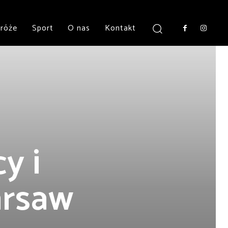
róże
Sport
O nas
Kontakt
y i
arsaw