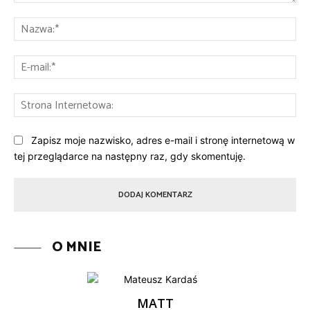
Komentarz:
Na
E-
mai
St
Int
Zapisz moje nazwisko, adres e-mail i stronę internetową w
tej przeglądarce na następny raz, gdy skomentuję.
O MNIE
MATT