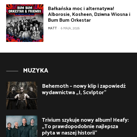
Bałkańska moc i alternatywa!
Alborosie, Kosheen, Dziwna Wiosna i
Bum Bum Orkestar
MATT
-
6 MAJA, 2026
MUZYKA
Behemoth – nowy klip i zapowiedź
wydawnictwa „I, Scvlptor”
Trivium szykuje nowy album! Heafy:
„To prawdopodobnie najlepsza
płyta w naszej historii”