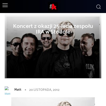
Koncert z okazji 25-lecia zespołu
IRA w Stodole
Matt
20 LISTOPADA, 2012