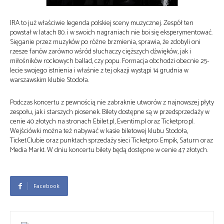
IRA to już właściwie legenda polskiej sceny muzycznej. Zespół ten
powstał w latach 80. i w swoich nagraniach nie boi się eksperymentować.
Sięganie przez muzyków po różne brzmienia, sprawia, że zdobyli oni
rzesze fanów zarówno wśród słuchaczy cięższych dźwięków, jak i
miłośników rockowych ballad, czy popu. Formacja obchodzi obecnie 25-
lecie swojego istnienia i właśnie z tej okazji wystąpi 14 grudnia w
warszawskim klubie Stodoła.
Podczas koncertu z pewnością nie zabraknie utworów z najnowszej płyty
zespołu, jak i starszych piosenek. Bilety dostępne są w przedsprzedaży w
cenie 40 złotych na stronach Ebilet.pl, Eventim.pl oraz Ticketpro.pl.
Wejściówki można też nabywać w kasie biletowej klubu Stodoła,
TicketClubie oraz punktach sprzedaży sieci Ticketpro: Empik, Saturn oraz
Media Markt. W dniu koncertu bilety będą dostępne w cenie 47 złotych.
Facebook