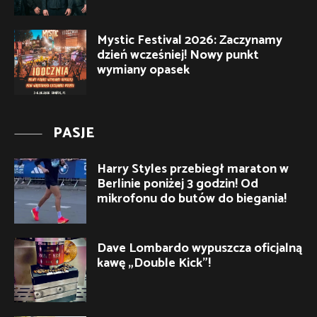
Mystic Festival 2026: Zaczynamy
dzień wcześniej! Nowy punkt
wymiany opasek
PASJE
Harry Styles przebiegł maraton w
Berlinie poniżej 3 godzin! Od
mikrofonu do butów do biegania!
Dave Lombardo wypuszcza oficjalną
kawę „Double Kick”!