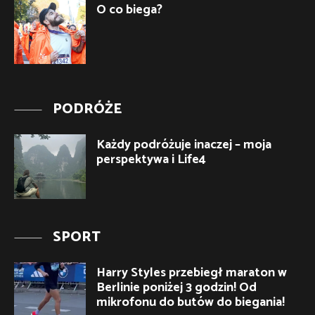
O co biega?
PODRÓŻE
Każdy podróżuje inaczej – moja
perspektywa i Life4
SPORT
Harry Styles przebiegł maraton w
Berlinie poniżej 3 godzin! Od
mikrofonu do butów do biegania!