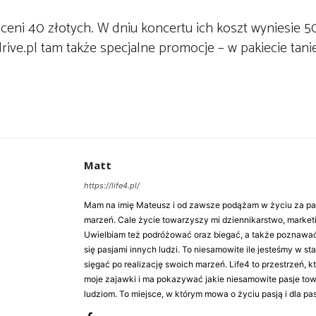
eni 40 złotych. W dniu koncertu ich koszt wyniesie 50
ive.pl tam także specjalne promocje – w pakiecie tanie
Matt
https://life4.pl/
Mam na imię Mateusz i od zawsze podążam w życiu za pasj
marzeń. Cale życie towarzyszy mi dziennikarstwo, market
Uwielbiam też podróżować oraz biegać, a także poznawa
się pasjami innych ludzi. To niesamowite ile jesteśmy w st
sięgać po realizację swoich marzeń. Life4 to przestrzeń, k
moje zajawki i ma pokazywać jakie niesamowite pasje to
ludziom. To miejsce, w którym mowa o życiu pasją i dla pasj