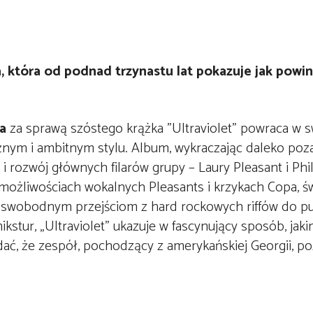
, która od podnad trzynastu lat pokazuje jak powin
a
za sprawą szóstego krążka ”Ultraviolet” powraca w s
nym i ambitnym stylu. Album, wykraczając daleko poza
 i rozwój głównych filarów grupy – Laury Pleasant i Phi
 możliwościach wokalnych Pleasants i krzykach Copa, ś
ki swobodnym przejściom z hard rockowych riffów do 
stur, „Ultraviolet” ukazuje w fascynujący sposób, jaki
ć, że zespół, pochodzący z amerykańskiej Georgii, po