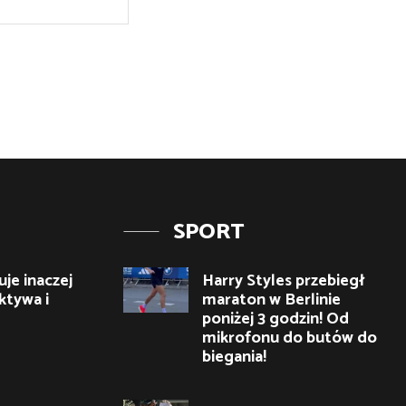
Strona
Internetowa:
SPORT
je inaczej
Harry Styles przebiegł
ktywa i
maraton w Berlinie
poniżej 3 godzin! Od
mikrofonu do butów do
biegania!