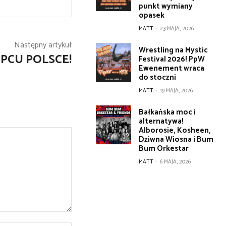
punkt wymiany
opasek
MATT
-
23 MAJA, 2026
Następny artykuł
Wrestling na Mystic
PCU POLSCE!
Festival 2026! PpW
Ewenement wraca
do stoczni
MATT
-
19 MAJA, 2026
Bałkańska moc i
alternatywa!
Alborosie, Kosheen,
Dziwna Wiosna i Bum
Bum Orkestar
MATT
-
6 MAJA, 2026