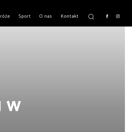
róże
Sport
O nas
Kontakt
u w