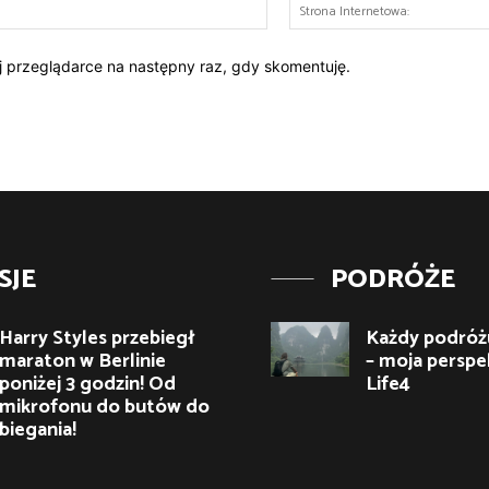
E-
mail:*
ej przeglądarce na następny raz, gdy skomentuję.
SJE
PODRÓŻE
Harry Styles przebiegł
Każdy podróżu
maraton w Berlinie
– moja perspe
poniżej 3 godzin! Od
Life4
mikrofonu do butów do
biegania!