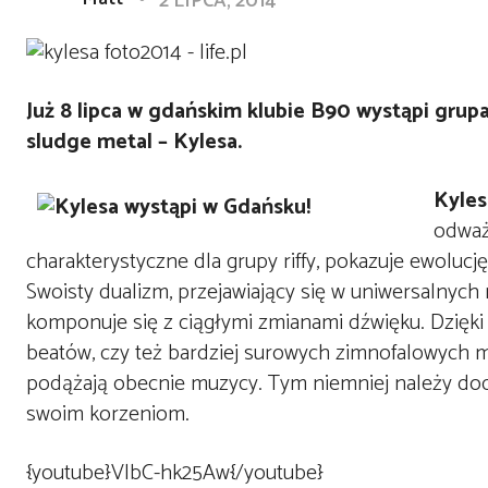
2 LIPCA, 2014
Już 8 lipca w gdańskim klubie B90 wystąpi grupa
sludge metal – Kylesa.
Kyles
odważ
charakterystyczne dla grupy riffy, pokazuje ewolucję
Swoisty dualizm, przejawiający się w uniwersalnych
komponuje się z ciągłymi zmianami dźwięku. Dzię
beatów, czy też bardziej surowych zimnofalowych mik
podążają obecnie muzycy. Tym niemniej należy doda
swoim korzeniom.
{youtube}VlbC-hk25Aw{/youtube}