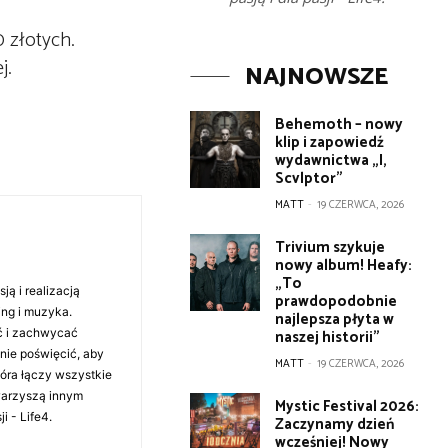
 złotych.
j.
NAJNOWSZE
Behemoth – nowy
klip i zapowiedź
wydawnictwa „I,
Scvlptor”
MATT
-
19 CZERWCA, 2026
Trivium szykuje
nowy album! Heafy:
„To
ą i realizacją
prawdopodobnie
ing i muzyka.
najlepsza płyta w
ć i zachwycać
naszej historii”
anie poświęcić, aby
MATT
-
19 CZERWCA, 2026
tóra łączy wszystkie
warzyszą innym
Mystic Festival 2026:
i - Life4.
Zaczynamy dzień
wcześniej! Nowy