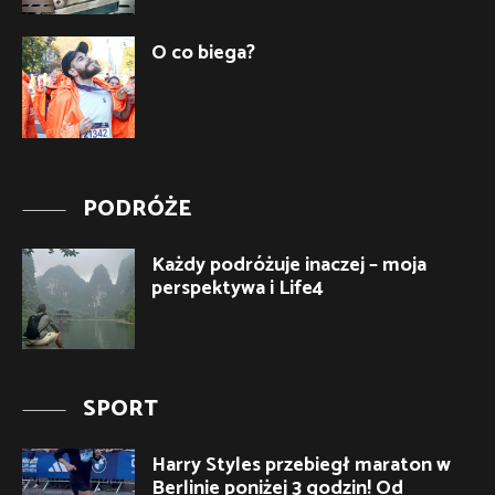
O co biega?
PODRÓŻE
Każdy podróżuje inaczej – moja
perspektywa i Life4
SPORT
Harry Styles przebiegł maraton w
Berlinie poniżej 3 godzin! Od