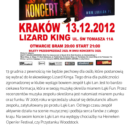
13 grudnia z pewnością nie będzie pechowy dla osób, które postanowią
się wybrać do krakowskiego Lizard Kinga. Tego dnia dla publiczności
zgromadzonej w klubie wystąpi bowiem zespół Łąki Łan. Jest to bardzo
ciekawa formacja, która w swoją muzykę określa mianem Łąki Fun. Przez
recenzentów muzyka zespołu określona jest natomiast mianem punku
oraz funku. W 2005 roku w sprzedaży ukazał się debiutancki album
zespołu, zatytułowany po prostu Łąki Łan. Od tego czasu zespół
aktywnie działa na scenie muzycznej i podbija serca fanów z całego
kraju. Na swoim koncie Łąki Łan ma występy chociażby na Heineken
Open’er Festival, czy Przystanku Woodstock.