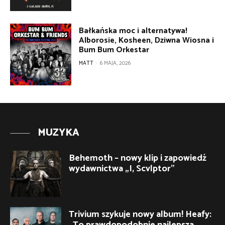
Bałkańska moc i alternatywa!
Alborosie, Kosheen, Dziwna Wiosna i
Bum Bum Orkestar
MATT
-
6 MAJA, 2026
MUZYKA
Behemoth – nowy klip i zapowiedź
wydawnictwa „I, Scvlptor”
Trivium szykuje nowy album! Heafy:
„To prawdopodobnie najlepsza