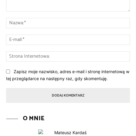
Komentarz:
Na
E-
mai
St
Int
Zapisz moje nazwisko, adres e-mail i stronę internetową w
tej przeglądarce na następny raz, gdy skomentuję.
O MNIE