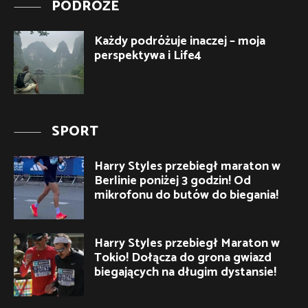
PODRÓŻE
Każdy podróżuje inaczej – moja
perspektywa i Life4
SPORT
Harry Styles przebiegł maraton w
Berlinie poniżej 3 godzin! Od
mikrofonu do butów do biegania!
Harry Styles przebiegł Maraton w
Tokio! Dołącza do grona gwiazd
biegających na długim dystansie!