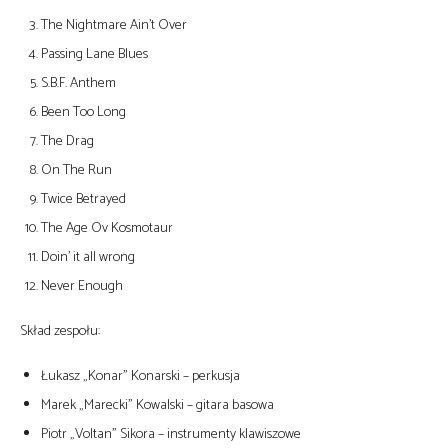
The Nightmare Ain’t Over
Passing Lane Blues
S.B.F. Anthem
Been Too Long
The Drag
On The Run
Twice Betrayed
The Age Ov Kosmotaur
Doin’ it all wrong
Never Enough
Skład zespołu:
Łukasz „Konar” Konarski – perkusja
Marek „Marecki” Kowalski – gitara basowa
Piotr „Voltan” Sikora – instrumenty klawiszowe