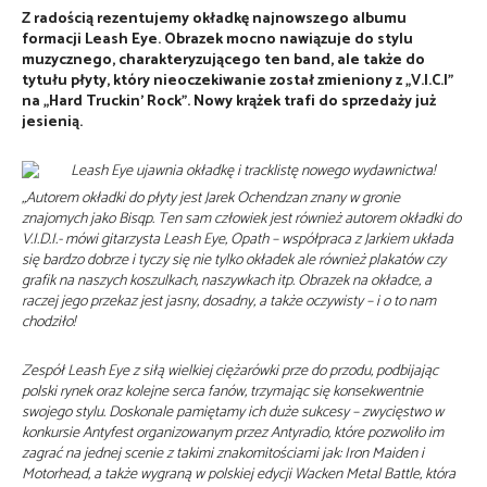
Z radością rezentujemy okładkę najnowszego albumu
formacji Leash Eye. Obrazek mocno nawiązuje do stylu
muzycznego, charakteryzującego ten band, ale także do
tytułu płyty, który nieoczekiwanie został zmieniony z „V.I.C.I”
na „Hard Truckin’ Rock”. Nowy krążek trafi do sprzedaży już
jesienią.
„Autorem okładki do płyty jest Jarek Ochendzan znany w gronie
znajomych jako Bisqp. Ten sam człowiek jest również autorem okładki do
V.I.D.I.- mówi gitarzysta Leash Eye, Opath – współpraca z Jarkiem układa
się bardzo dobrze i tyczy się nie tylko okładek ale również plakatów czy
grafik na naszych koszulkach, naszywkach itp. Obrazek na okładce, a
raczej jego przekaz jest jasny, dosadny, a także oczywisty – i o to nam
chodziło!
Zespół Leash Eye z siłą wielkiej ciężarówki prze do przodu, podbijając
polski rynek oraz kolejne serca fanów, trzymając się konsekwentnie
swojego stylu. Doskonale pamiętamy ich duże sukcesy – zwycięstwo w
konkursie Antyfest organizowanym przez Antyradio, które pozwoliło im
zagrać na jednej scenie z takimi znakomitościami jak: Iron Maiden i
Motorhead, a także wygraną w polskiej edycji Wacken Metal Battle, która