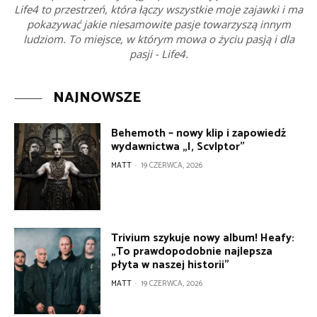
Life4 to przestrzeń, która łączy wszystkie moje zajawki i ma
pokazywać jakie niesamowite pasje towarzyszą innym
ludziom. To miejsce, w którym mowa o życiu pasją i dla
pasji - Life4.
NAJNOWSZE
Behemoth – nowy klip i zapowiedź
wydawnictwa „I, Scvlptor”
MATT
-
19 CZERWCA, 2026
Trivium szykuje nowy album! Heafy:
„To prawdopodobnie najlepsza
płyta w naszej historii”
MATT
-
19 CZERWCA, 2026