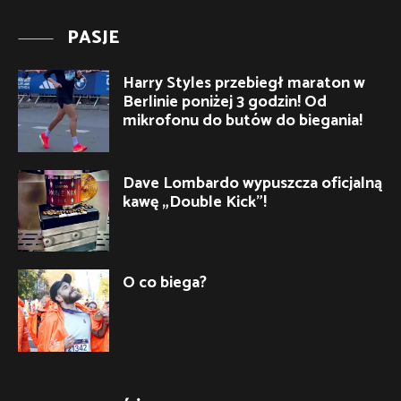
PASJE
Harry Styles przebiegł maraton w
Berlinie poniżej 3 godzin! Od
mikrofonu do butów do biegania!
Dave Lombardo wypuszcza oficjalną
kawę „Double Kick”!
O co biega?