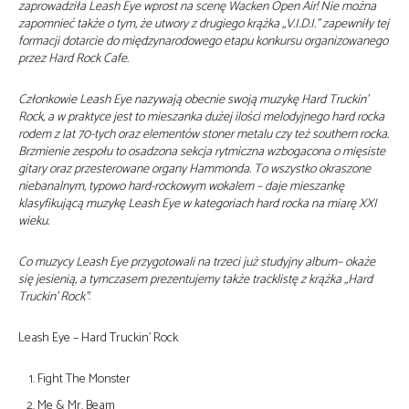
zaprowadziła Leash Eye wprost na scenę Wacken Open Air! Nie można
zapomnieć także o tym, że utwory z drugiego krążka „V.I.D.I.” zapewniły tej
formacji dotarcie do międzynarodowego etapu konkursu organizowanego
przez Hard Rock Cafe.
Członkowie Leash Eye nazywają obecnie swoją muzykę Hard Truckin’
Rock, a w praktyce jest to mieszanka dużej ilości melodyjnego hard rocka
rodem z lat 70-tych oraz elementów stoner metalu czy też southern rocka.
Brzmienie zespołu to osadzona sekcja rytmiczna wzbogacona o mięsiste
gitary oraz przesterowane organy Hammonda. To wszystko okraszone
niebanalnym, typowo hard-rockowym wokalem – daje mieszankę
klasyfikującą muzykę Leash Eye w kategoriach hard rocka na miarę XXI
wieku.
Co muzycy Leash Eye przygotowali na trzeci już studyjny album– okaże
się jesienią, a tymczasem prezentujemy także tracklistę z krążka „Hard
Truckin’ Rock”
:
Leash Eye – Hard Truckin’ Rock
Fight The Monster
Me & Mr. Beam