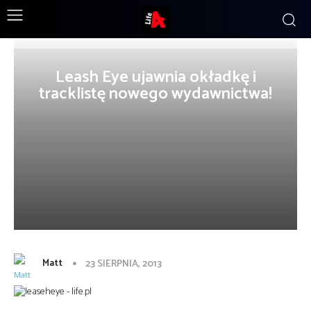
Leash Eye ujawnia okładkę i
tracklistę nowego wydawnictwa!
Matt
23 SIERPNIA, 2013