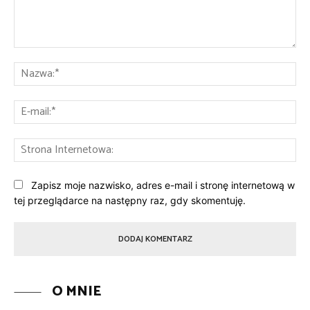
Komentarz:
Na
E-
mai
St
Int
Zapisz moje nazwisko, adres e-mail i stronę internetową w
tej przeglądarce na następny raz, gdy skomentuję.
O MNIE