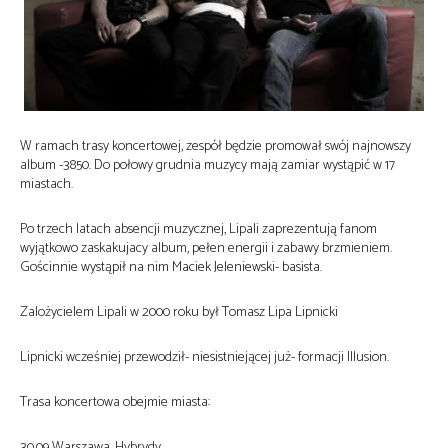
W ramach trasy koncertowej, zespół będzie promował swój najnowszy
album -3850. Do połowy grudnia muzycy mają zamiar wystąpić w 17
miastach.
Po trzech latach absencji muzycznej, Lipali zaprezentują fanom
wyjątkowo zaskakujacy album, pełen energii i zabawy brzmieniem.
Gościnnie wystąpił na nim Maciek Jeleniewski- basista.
Zalożycielem Lipali w 2000 roku był Tomasz Lipa Lipnicki
Lipnicki wcześniej przewodził- niesistniejącej już- formacji Illusion.
Trasa koncertowa obejmie miasta:
30.09 Warszawa, Hybrydy