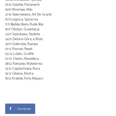
01.10 Gdańsk, Parlament
19.10 Wrocław, Alibi
21.10 Skierniewice, Art De Grand
10.11 Legnica, Spiżarnia
11.11 Bielsko Biała, Rude Boy
16.11 Olsztyn, Grawitacja
23.11 Szprotawa, Stodoła
24.11 Zielona Góra, 4 Róże
30.11 Goleniów, Rampa
01.12 Poznań, Reset
02.12 Lublin, Graffiti
07.12 Chełm, Atmosfera
08.12 Rzeszów, Wytwórnia
13.12 Częstochowa, Rura
14.12 Gliwice, Rock’a
16.12 Kraków, Forty Kleparz
Facebook