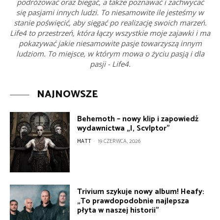
podróżować oraz biegać, a także poznawać i zachwycać
się pasjami innych ludzi. To niesamowite ile jesteśmy w
stanie poświęcić, aby sięgać po realizację swoich marzeń.
Life4 to przestrzeń, która łączy wszystkie moje zajawki i ma
pokazywać jakie niesamowite pasje towarzyszą innym
ludziom. To miejsce, w którym mowa o życiu pasją i dla
pasji - Life4.
NAJNOWSZE
Behemoth – nowy klip i zapowiedź
wydawnictwa „I, Scvlptor”
MATT
-
19 CZERWCA, 2026
Trivium szykuje nowy album! Heafy:
„To prawdopodobnie najlepsza
płyta w naszej historii”