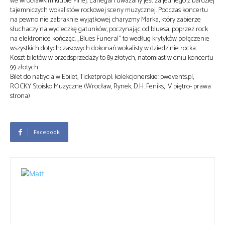
we wrocławkim klubie Firlej. Lanegan uważany jest za jednego z bardziej
tajemniczych wokalistów rockowej sceny muzycznej. Podczas koncertu
na pewno nie zabraknie wyjątkowej charyzmy Marka, który zabierze
słuchaczy na wycieczkę gatunków, poczynając od bluesa, poprzez rock
na elektronice kończąc. „Blues Funeral” to według krytyków połączenie
wszystkich dotychczasowych dokonań wokalisty w dziedzinie rocka.
Koszt biletów w przedsprzedaży to 89 złotych, natomiast w dniu koncertu
99 złotych.
Bilet do nabycia w Ebilet, Ticketpro.pl; kolekcjonerskie: pwevents.pl,
ROCKY Stoisko Muzyczne (Wrocław, Rynek, D.H. Feniks, IV piętro- prawa
strona)
Facebook