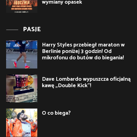
wymiany opasek
PASJE
Harry Styles przebiegł maraton w
Berlinie poniżej 3 godzin! Od
mikrofonu do butów do biegania!
Dave Lombardo wypuszcza oficjalną
kawę „Double Kick”!
O co biega?