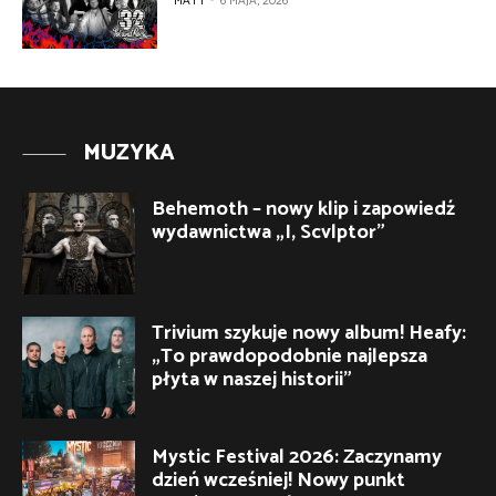
MATT
-
6 MAJA, 2026
MUZYKA
Behemoth – nowy klip i zapowiedź
wydawnictwa „I, Scvlptor”
Trivium szykuje nowy album! Heafy:
„To prawdopodobnie najlepsza
płyta w naszej historii”
Mystic Festival 2026: Zaczynamy
dzień wcześniej! Nowy punkt