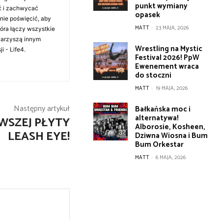
punkt wymiany
ć i zachwycać
opasek
anie poświęcić, aby
MATT
-
23 MAJA, 2026
tóra łączy wszystkie
warzyszą innym
Wrestling na Mystic
i - Life4.
Festival 2026! PpW
Ewenement wraca
do stoczni
MATT
-
19 MAJA, 2026
Następny artykuł
Bałkańska moc i
alternatywa!
WSZEJ PŁYTY
Alborosie, Kosheen,
LEASH EYE!
Dziwna Wiosna i Bum
Bum Orkestar
MATT
-
6 MAJA, 2026