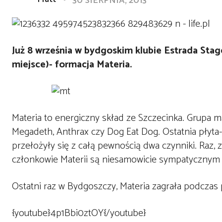
30 SIERPNIA, 2013
Już 8 września w bydgoskim klubie Estrada Stage
miejsce)- formacja Materia.
Materia to energiczny skład ze Szczecinka. Grupa ma
Megadeth, Anthrax czy Dog Eat Dog. Ostatnia płyta
przełożyły się z całą pewnością dwa czynniki. Raz, 
członkowie Materii są niesamowicie sympatycznym
Ostatni raz w Bydgoszczy, Materia zagrała podczas 
{youtube}4p1Bbi0ztOY{/youtube}