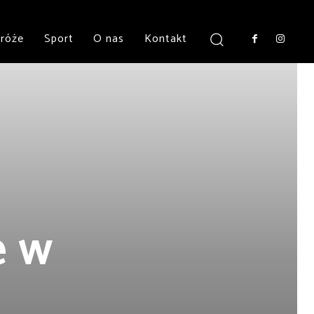
róże
Sport
O nas
Kontakt
e w