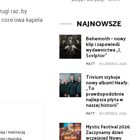
ugi raz, by
 core`owa kapela
NAJNOWSZE
Behemoth – nowy
klip i zapowiedź
wydawnictwa „I,
Scvlptor”
MATT
-
19 CZERWCA, 2026
Trivium szykuje
nowy album! Heafy:
„To
prawdopodobnie
najlepsza płyta w
naszej historii”
MATT
-
19 CZERWCA, 2026
Mystic Festival 2026:
Zaczynamy dzień
ą i realizacją
wcześniej! Nowy
ing i muzyka.