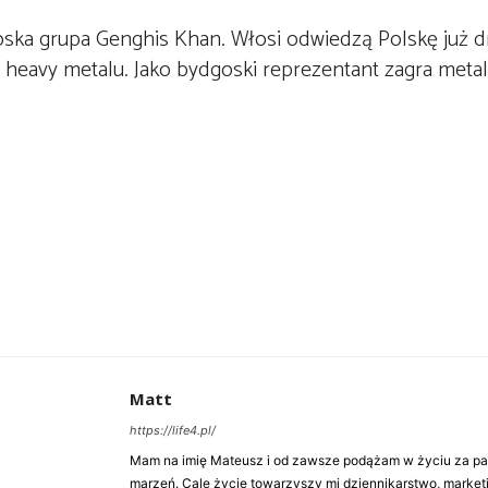
oska grupa Genghis Khan. Włosi odwiedzą Polskę już dr
heavy metalu. Jako bydgoski reprezentant zagra metal
Matt
https://life4.pl/
Mam na imię Mateusz i od zawsze podążam w życiu za pasj
marzeń. Cale życie towarzyszy mi dziennikarstwo, market