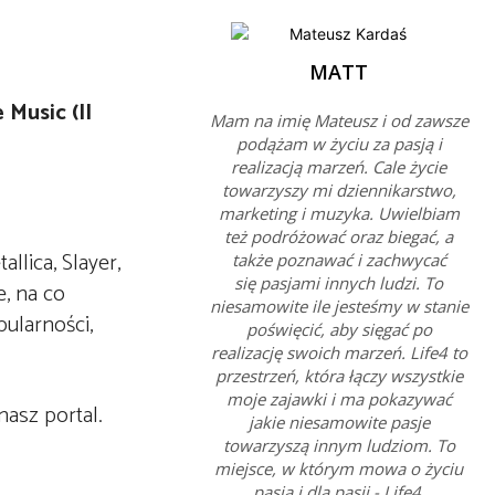
MATT
 Music (II
Mam na imię Mateusz i od zawsze
podążam w życiu za pasją i
realizacją marzeń. Cale życie
towarzyszy mi dziennikarstwo,
marketing i muzyka. Uwielbiam
też podróżować oraz biegać, a
llica, Slayer,
także poznawać i zachwycać
się pasjami innych ludzi. To
, na co
niesamowite ile jesteśmy w stanie
pularności,
poświęcić, aby sięgać po
realizację swoich marzeń. Life4 to
przestrzeń, która łączy wszystkie
moje zajawki i ma pokazywać
nasz portal.
jakie niesamowite pasje
towarzyszą innym ludziom. To
miejsce, w którym mowa o życiu
pasją i dla pasji - Life4.