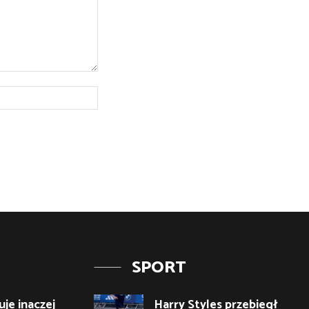
Strona
Internetowa:
SPORT
je inaczej
Harry Styles przebiegł