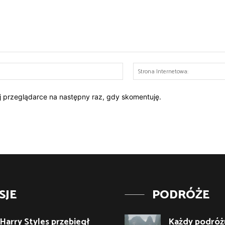
E-
mail:*
ej przeglądarce na następny raz, gdy skomentuję.
SJE
PODRÓŻE
Harry Styles przebiegł
Każdy podróżu