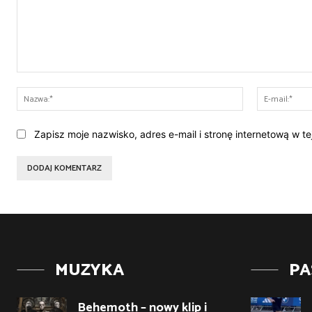
Komentarz:
Nazwa:*
Zapisz moje nazwisko, adres e-mail i stronę internetową w t
MUZYKA
PA
Behemoth – nowy klip i