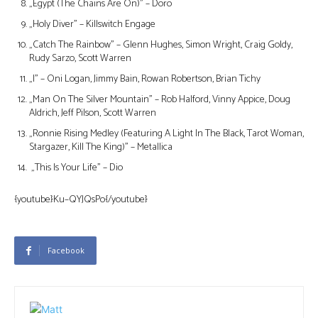
„Egypt (The Chains Are On)” – Doro
„Holy Diver” – Killswitch Engage
„Catch The Rainbow” – Glenn Hughes, Simon Wright, Craig Goldy,
Rudy Sarzo, Scott Warren
„I” – Oni Logan, Jimmy Bain, Rowan Robertson, Brian Tichy
„Man On The Silver Mountain” – Rob Halford, Vinny Appice, Doug
Aldrich, Jeff Pilson, Scott Warren
„Ronnie Rising Medley (Featuring A Light In The Black, Tarot Woman,
Stargazer, Kill The King)” – Metallica
„This Is Your Life” – Dio
{youtube}Ku–QYJQsPo{/youtube}
Facebook