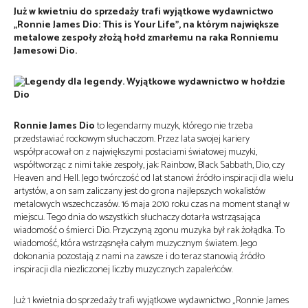
Już w kwietniu do sprzedaży trafi wyjątkowe wydawnictwo
„Ronnie James Dio: This is Your Life”, na którym największe
metalowe zespoły złożą hołd zmarłemu na raka Ronniemu
Jamesowi Dio.
R
onnie James Dio
to legendarny muzyk, którego nie trzeba
przedstawiać rockowym słuchaczom. Przez lata swojej kariery
współpracował on z największymi postaciami światowej muzyki,
współtworząc z nimi takie zespoły, jak: Rainbow, Black Sabbath, Dio, czy
Heaven and Hell. Jego twórczość od lat stanowi źródło inspiracji dla wielu
artystów, a on sam zaliczany jest do grona najlepszych wokalistów
metalowych wszechczasów. 16 maja 2010 roku czas na moment stanął w
miejscu. Tego dnia do wszystkich słuchaczy dotarła wstrząsająca
wiadomość o śmierci Dio. Przyczyną zgonu muzyka był rak żołądka. To
wiadomość, która wstrząsnęła całym muzycznym światem. Jego
dokonania pozostają z nami na zawsze i do teraz stanowią źródło
inspiracji dla niezliczonej liczby muzycznych zapaleńców.
Już 1 kwietnia do sprzedaży trafi wyjątkowe wydawnictwo „Ronnie James