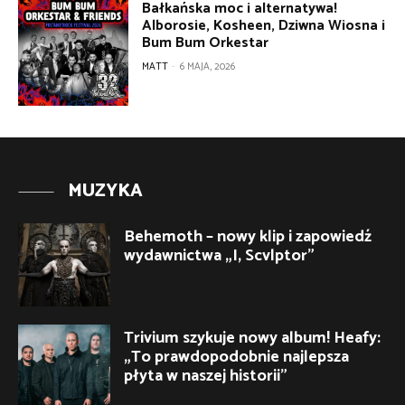
Bałkańska moc i alternatywa!
Alborosie, Kosheen, Dziwna Wiosna i
Bum Bum Orkestar
MATT
-
6 MAJA, 2026
MUZYKA
Behemoth – nowy klip i zapowiedź
wydawnictwa „I, Scvlptor”
Trivium szykuje nowy album! Heafy:
„To prawdopodobnie najlepsza
płyta w naszej historii”