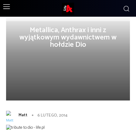
Metallica, Anthrax i inni z
wyjątkowym wydawnictwem w
hołdzie Dio
Matt
6 LUTEGO, 2014