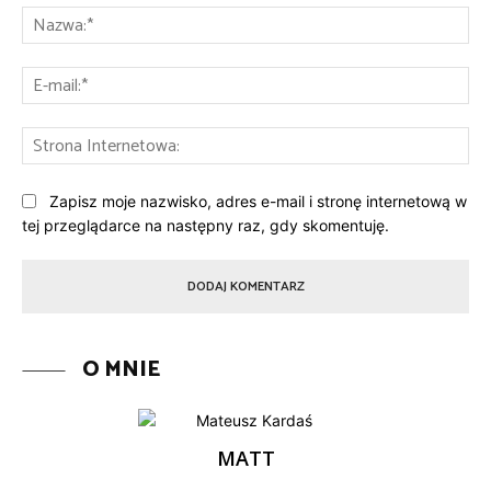
Na
E-
mai
St
Int
Zapisz moje nazwisko, adres e-mail i stronę internetową w
tej przeglądarce na następny raz, gdy skomentuję.
O MNIE
MATT