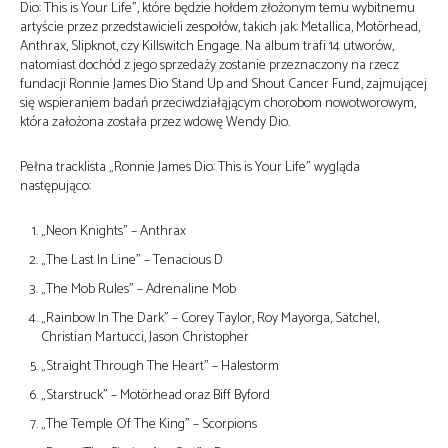
Dio: This is Your Life”, które będzie hołdem złożonym temu wybitnemu
artyście przez przedstawicieli zespołów, takich jak: Metallica, Motörhead,
Anthrax, Slipknot, czy Killswitch Engage. Na album trafi 14 utworów,
natomiast dochód z jego sprzedaży zostanie przeznaczony na rzecz
fundacji Ronnie James Dio Stand Up and Shout Cancer Fund, zajmującej
się wspieraniem badań przeciwdziałąjącym chorobom nowotworowym,
która założona została przez wdowę Wendy Dio.
Pełna tracklista „Ronnie James Dio: This is Your Life” wygląda
następująco:
„Neon Knights” – Anthrax
„The Last In Line” – Tenacious D
„The Mob Rules” – Adrenaline Mob
„Rainbow In The Dark” – Corey Taylor, Roy Mayorga, Satchel,
Christian Martucci, Jason Christopher
„Straight Through The Heart” – Halestorm
„Starstruck” – Motörhead oraz Biff Byford
„The Temple Of The King” – Scorpions