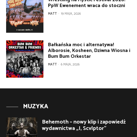
PpW Ewenement wraca do stoczni
MATT
-
19 MAJA, 2026
Bałkańska moc i alternatywa!
Alborosie, Kosheen, Dziwna Wiosna i
Bum Bum Orkestar
MATT
-
6 MAJA, 2026
MUZYKA
Behemoth – nowy klip i zapowiedź
wydawnictwa „I, Scvlptor”