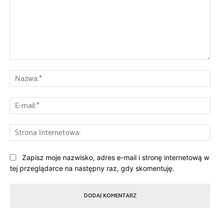
Komentarz:
Na
E-
mai
St
Int
Zapisz moje nazwisko, adres e-mail i stronę internetową w
tej przeglądarce na następny raz, gdy skomentuję.