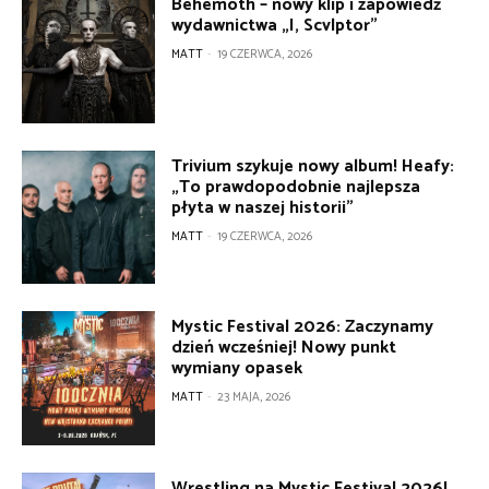
Behemoth – nowy klip i zapowiedź
wydawnictwa „I, Scvlptor”
MATT
-
19 CZERWCA, 2026
Trivium szykuje nowy album! Heafy:
„To prawdopodobnie najlepsza
płyta w naszej historii”
MATT
-
19 CZERWCA, 2026
Mystic Festival 2026: Zaczynamy
dzień wcześniej! Nowy punkt
wymiany opasek
MATT
-
23 MAJA, 2026
Wrestling na Mystic Festival 2026!