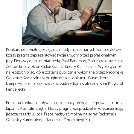
Konkurs jest świetną okazją dla młodych, nieznanych kompozytorów,
którzy pragną zaprezentować swoje utwory przed profesjonalnym
jury. Pierwszy etap oceniać będą: Paul Patterson, Piotr Moss oraz Maciej
Żółtowski – dyrektor Radomskiej Orkiestry Kameralnej. Wybiorą oni 6
najlepszych prac, które zostaną publicznie wykonane przez Radomską
Orkiestrę Kameralną w drugim etapie konkursu. O tym, która
kompozycja okaże się zwycięska zadecyduje ostatecznie sam Krzysztof
Penderecki.
Prace na konkurs napływają od kompozytorów z całego świata, m.in. z
Japonii i Australii. Chętni, którzy pragną wziąć udział w konkursie mają
jeszcze czas do 8 lipca. Prace nadsyłać można na adres Radomskiej
Orkiestry Kameralnej – Radom, ul Żeromskiego 53.