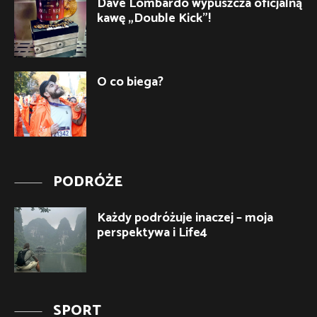
Dave Lombardo wypuszcza oficjalną
kawę „Double Kick”!
O co biega?
PODRÓŻE
Każdy podróżuje inaczej – moja
perspektywa i Life4
SPORT