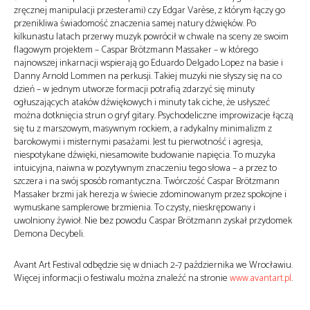
zręcznej manipulacji przesterami) czy Edgar Varèse, z którym łączy go
przenikliwa świadomość znaczenia samej natury dźwięków. Po
kilkunastu latach przerwy muzyk powrócił w chwale na sceny ze swoim
flagowym projektem – Caspar Brötzmann Massaker – w którego
najnowszej inkarnacji wspierają go Eduardo Delgado Lopez na basie i
Danny Arnold Lommen na perkusji. Takiej muzyki nie słyszy się na co
dzień – w jednym utworze formacji potrafią zdarzyć się minuty
ogłuszających ataków dźwiękowych i minuty tak ciche, że usłyszeć
można dotknięcia strun o gryf gitary. Psychodeliczne improwizacje łączą
się tu z marszowym, masywnym rockiem, a radykalny minimalizm z
barokowymi i misternymi pasażami. Jest tu pierwotność i agresja,
niespotykane dźwięki, niesamowite budowanie napięcia. To muzyka
intuicyjna, naiwna w pozytywnym znaczeniu tego słowa – a przez to
szczera i na swój sposób romantyczna. Twórczość Caspar Brötzmann
Massaker brzmi jak herezja w świecie zdominowanym przez spokojne i
wymuskane samplerowe brzmienia. To czysty, nieskrępowany i
uwolniony żywioł. Nie bez powodu Caspar Brötzmann zyskał przydomek
Demona Decybeli.
Avant Art Festival odbędzie się w dniach 2-7 października we Wrocławiu.
Więcej informacji o festiwalu można znaleźć na stronie
www.avantart.pl
.