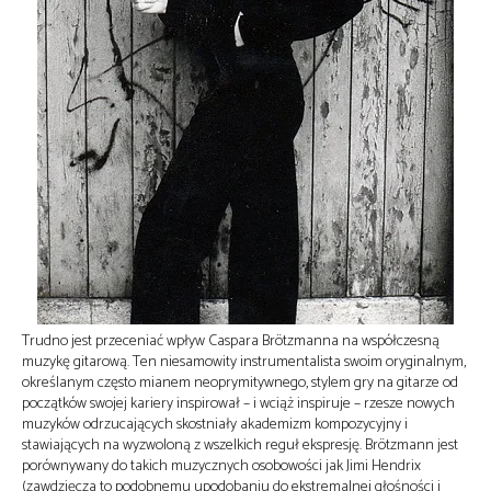
Trudno jest przeceniać wpływ Caspara Brötzmanna na współczesną
muzykę gitarową. Ten niesamowity instrumentalista swoim oryginalnym,
określanym często mianem neoprymitywnego, stylem gry na gitarze od
początków swojej kariery inspirował – i wciąż inspiruje – rzesze nowych
muzyków odrzucających skostniały akademizm kompozycyjny i
stawiających na wyzwoloną z wszelkich reguł ekspresję. Brötzmann jest
porównywany do takich muzycznych osobowości jak Jimi Hendrix
(zawdzięcza to podobnemu upodobaniu do ekstremalnej głośności i