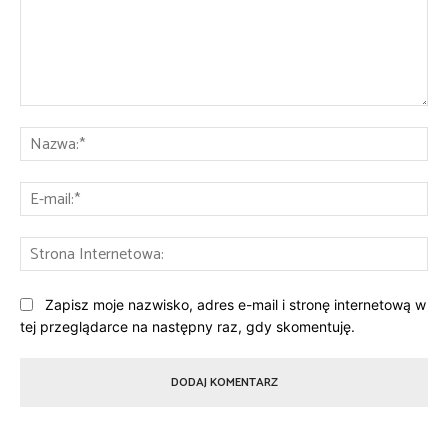
Komentarz:
Na
E-
mai
St
Int
Zapisz moje nazwisko, adres e-mail i stronę internetową w
tej przeglądarce na następny raz, gdy skomentuję.