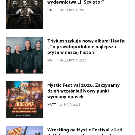
wydawnictwa „I, Scvlptor”
MATT
-
19 CZERWCA, 2026
Trivium szykuje nowy album! Heafy:
„To prawdopodobnie najlepsza
płyta w naszej historii”
MATT
-
19 CZERWCA, 2026
Mystic Festival 2026: Zaczynamy
dzień wcześniej! Nowy punkt
wymiany opasek
MATT
-
23 MAJA, 2026
Wrestling na Mystic Festival 2026!