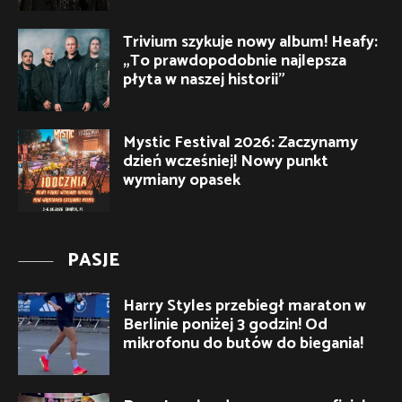
Trivium szykuje nowy album! Heafy:
„To prawdopodobnie najlepsza
płyta w naszej historii”
Mystic Festival 2026: Zaczynamy
dzień wcześniej! Nowy punkt
wymiany opasek
PASJE
Harry Styles przebiegł maraton w
Berlinie poniżej 3 godzin! Od
mikrofonu do butów do biegania!