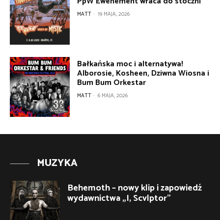
PpW Ewenement wraca do stoczni
MATT
-
19 MAJA, 2026
Bałkańska moc i alternatywa!
Alborosie, Kosheen, Dziwna Wiosna i
Bum Bum Orkestar
MATT
-
6 MAJA, 2026
MUZYKA
Behemoth – nowy klip i zapowiedź
wydawnictwa „I, Scvlptor”