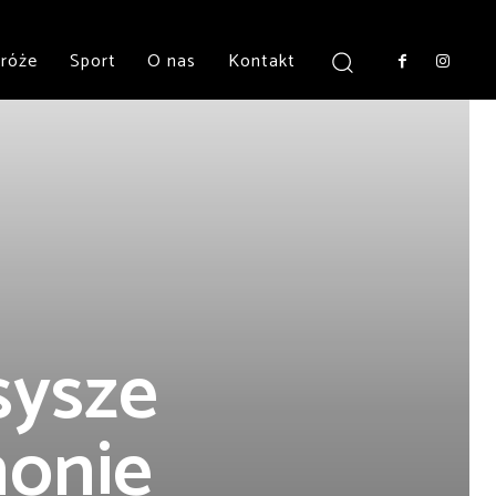
róże
Sport
O nas
Kontakt
sysze
monie