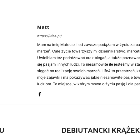
Matt
https://life4.pl/
Mam na imię Mateusz i od zawsze podążam w życiu za pasj
marzeń. Cale życie towarzyszy mi dziennikarstwo, market
Uwielbiam też podróżować oraz biegać, a także poznawa
się pasjami innych ludzi. To niesamowite ile jesteśmy w st
sięgać po realizację swoich marzeń. Life4 to przestrzeń, k
moje zajawki i ma pokazywać jakie niesamowite pasje to
ludziom. To miejsce, w którym mowa o życiu pasją i dla pasj
DU
DEBIUTANCKI KRĄŻEK