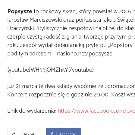
Popsysze
to rockowy skład, który powstał w 2007 ro
Jarosław Marciszewski oraz perkusista Jakub Świąt
Draczyński. Stylistycznie zespołowi najbliżej do kla
czerpie czystą radość z grania, tworząc przy tym p
roku zespół wydał debiutancką płytę pt. „Popstory
pod tym adresem – nasiono.net/popsysze
{youtube}WH55jOMZhkY{/youtube}
Już 21 marca te dwa składy wspólnie ze zgromadz
Koncert rozpocznie się o godzinie 20:00. Koszt wst
Link do wydarzenia:
https://www.facebook.com/ev
Facebook
Udział