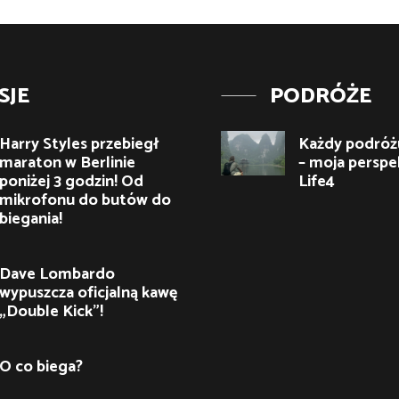
SJE
PODRÓŻE
Harry Styles przebiegł
Każdy podróżu
maraton w Berlinie
– moja perspe
poniżej 3 godzin! Od
Life4
mikrofonu do butów do
biegania!
Dave Lombardo
wypuszcza oficjalną kawę
„Double Kick”!
O co biega?