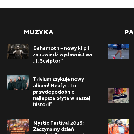
MUZYKA
PA
Behemoth – nowy klip i
zapowiedź wydawnictwa
„I, Scvlptor”
Trivium szykuje nowy
album! Heafy: „To
prawdopodobnie
najlepsza płyta w naszej
historii”
Mystic Festival 2026:
Zaczynamy dzień