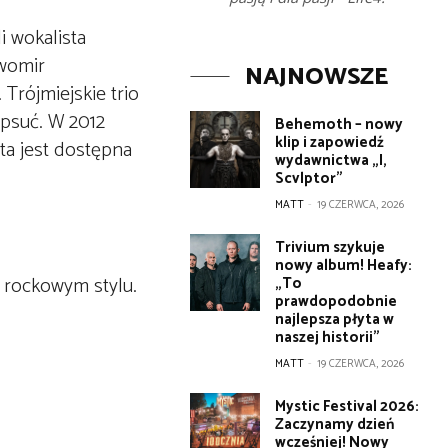
i wokalista
awomir
NAJNOWSZE
 Trójmiejskie trio
epsuć. W 2012
Behemoth – nowy
klip i zapowiedź
ta jest dostępna
wydawnictwa „I,
Scvlptor”
MATT
-
19 CZERWCA, 2026
Trivium szykuje
nowy album! Heafy:
 rockowym stylu.
„To
prawdopodobnie
najlepsza płyta w
naszej historii”
MATT
-
19 CZERWCA, 2026
Mystic Festival 2026:
Zaczynamy dzień
wcześniej! Nowy