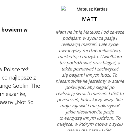
MATT
ia bowiem w
Mam na imię Mateusz i od zawsze
podążam w życiu za pasją i
realizacją marzeń. Cale życie
towarzyszy mi dziennikarstwo,
marketing i muzyka. Uwielbiam
też podróżować oraz biegać, a
w Polsce też
także poznawać i zachwycać
się pasjami innych ludzi. To
 co najlepsze z
niesamowite ile jesteśmy w stanie
range Goblin, The
poświęcić, aby sięgać po
 mieszankę,
realizację swoich marzeń. Life4 to
przestrzeń, która łączy wszystkie
łowany „Not So
moje zajawki i ma pokazywać
jakie niesamowite pasje
towarzyszą innym ludziom. To
miejsce, w którym mowa o życiu
pasją i dla pasji - Life4.