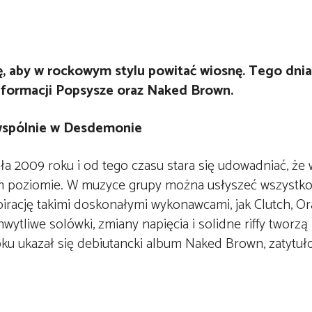
ję, aby w rockowym stylu powitać wiosnę. Tego dn
 formacji Popsysze oraz Naked Brown.
ała 2009 roku i od tego czasu stara się udowadniać, że 
ym poziomie. W muzyce grupy można usłyszeć wszystko
irację takimi doskonałymi wykonawcami, jak Clutch, O
ytliwe solówki, zmiany napięcia i solidne riffy tworzą
oku ukazał się debiutancki album Naked Brown, zatytu