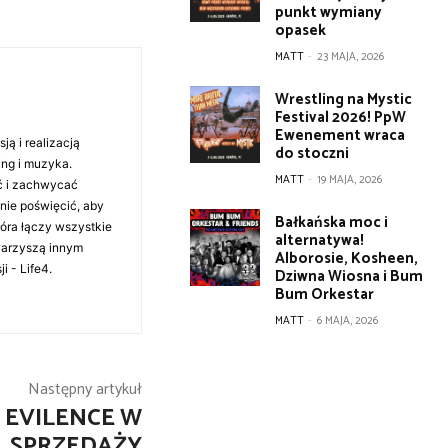
punkt wymiany
opasek
MATT
-
23 MAJA, 2026
Wrestling na Mystic
Festival 2026! PpW
Ewenement wraca
ą i realizacją
do stoczni
ing i muzyka.
MATT
-
19 MAJA, 2026
ć i zachwycać
anie poświęcić, aby
Bałkańska moc i
tóra łączy wszystkie
alternatywa!
warzyszą innym
Alborosie, Kosheen,
i - Life4.
Dziwna Wiosna i Bum
Bum Orkestar
MATT
-
6 MAJA, 2026
Następny artykuł
 EVILENCE W
SPRZEDAŻY