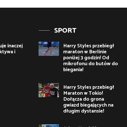
SPORT
je inaczej
Harry Styles przebiegł
ktywa i
maraton w Berlinie
poniżej 3 godzin! Od
mikrofonu do butów do
biegania!
Harry Styles przebiegł
Maraton w Tokio!
Dołącza do grona
gwiazd biegających na
długim dystansie!