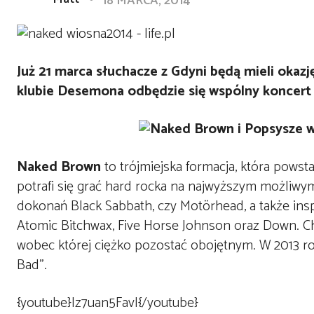
18 MARCA, 2014
Już 21 marca słuchacze z Gdyni będą mieli okaz
klubie Desemona odbędzie się wspólny koncert
Naked Brown
to trójmiejska formacja, która powst
potrafi się grać hard rocka na najwyższym możliw
dokonań Black Sabbath, czy Motörhead, a także insp
Atomic Bitchwax, Five Horse Johnson oraz Down. Chw
wobec której ciężko pozostać obojętnym. W 2013 r
Bad”.
{youtube}Iz7uan5FavI{/youtube}