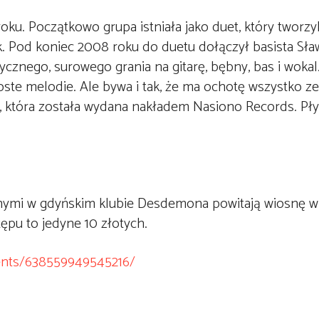
ku. Początkowo grupa istniała jako duet, który tworzyl
ek. Pod koniec 2008 roku do duetu dołączył basista Sł
sycznego, surowego grania na gitarę, bębny, bas i wokal.
roste melodie. Ale bywa i tak, że ma ochotę wszystko z
”, która została wydana nakładem Nasiono Records. Pły
onymi w gdyńskim klubie Desdemona powitają wiosnę w
ępu to jedyne 10 złotych.
ents/638559949545216/