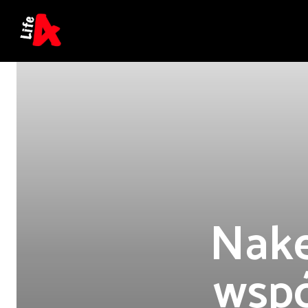
Nake
wspó