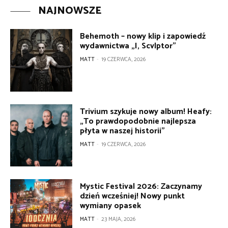
NAJNOWSZE
Behemoth – nowy klip i zapowiedź
wydawnictwa „I, Scvlptor”
MATT
-
19 CZERWCA, 2026
Trivium szykuje nowy album! Heafy:
„To prawdopodobnie najlepsza
płyta w naszej historii”
MATT
-
19 CZERWCA, 2026
Mystic Festival 2026: Zaczynamy
dzień wcześniej! Nowy punkt
wymiany opasek
MATT
-
23 MAJA, 2026