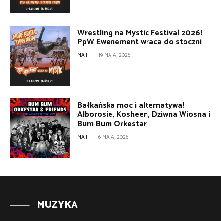
Wrestling na Mystic Festival 2026!
PpW Ewenement wraca do stoczni
MATT
-
19 MAJA, 2026
Bałkańska moc i alternatywa!
Alborosie, Kosheen, Dziwna Wiosna i
Bum Bum Orkestar
MATT
-
6 MAJA, 2026
MUZYKA