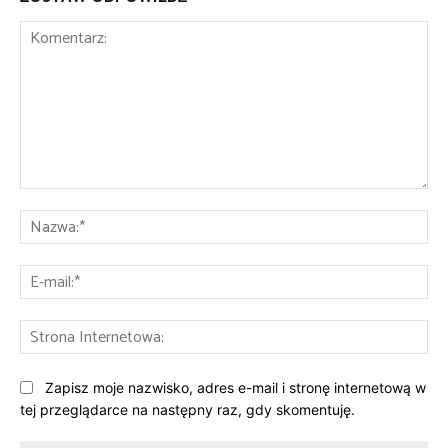
Komentarz:
Na
E-
mai
St
Int
Zapisz moje nazwisko, adres e-mail i stronę internetową w
tej przeglądarce na następny raz, gdy skomentuję.