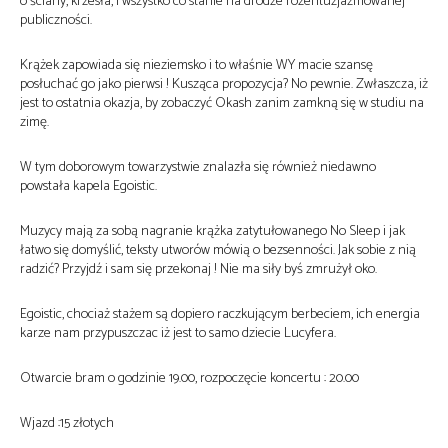
o ściany, krzesła, i wszystko co stanie na drodze rozentuzjazmowanej
publiczności.
Krążek zapowiada się nieziemsko i to właśnie WY macie szansę
posłuchać go jako pierwsi ! Kusząca propozycja? No pewnie. Zwłaszcza, iż
jest to ostatnia okazja, by zobaczyć Okash zanim zamkną się w studiu na
zimę.
W tym doborowym towarzystwie znalazła się również niedawno
powstała kapela Egoistic.
Muzycy mają za sobą nagranie krążka zatytułowanego No Sleep i jak
łatwo się domyślić, teksty utworów mówią o bezsenności. Jak sobie z nią
radzić? Przyjdź i sam się przekonaj ! Nie ma siły byś zmrużył oko.
Egoistic, chociaż stażem są dopiero raczkującym berbeciem, ich energia
karze nam przypuszczac iż jest to samo dziecie Lucyfera.
Otwarcie bram o godzinie 19.00, rozpoczęcie koncertu : 20.00
Wjazd :15 złotych