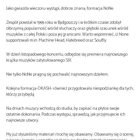
Jako gwiazda wieczoru wystąpi, dobrze znana, formacja NoNe.
Zespół powstał w 1999 roku w Bydgoszczy i w krótkim czasie zdobył
olbrzymią popularność wśród słuchaczy oraz głęboki szacunek wśród
muzyków z całej Polski i poza jej granicami. Warto wspomnieć, iż None
supportowali m.in. Machine Head, Hatebreed oraz Soulfly.
W dzień listopadowego koncertu, odbędzie się premiera najnowszego
krążka muzyków zatytułowanego SIX.
Nie tylko NoNe pragną się pochwalić najnowszym dziełem.
Kolejna formacja-OKASH- również przygotowała niespodziankę dla tych,
którzy przybędą.
Na dniach muzycy wchodzą do studia, by zapisać na płytce swoje
ostatnie dokonania. Podczas występu, sprawdzą, jak przyjmujecie ich
najnowsze utwory.
My już słyszeliśmy materiał i trochę się obawiamy. Obawiamy się o scenę,