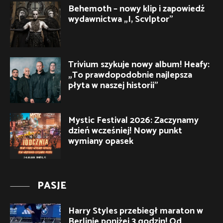
Behemoth – nowy klip i zapowiedź
wydawnictwa „I, Scvlptor”
Trivium szykuje nowy album! Heafy:
„To prawdopodobnie najlepsza
płyta w naszej historii”
Mystic Festival 2026: Zaczynamy
dzień wcześniej! Nowy punkt
wymiany opasek
PASJE
Harry Styles przebiegł maraton w
Berlinie poniżej 3 godzin! Od