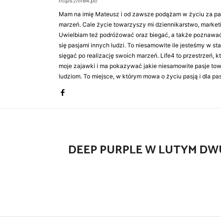
https://life4.pl/
Mam na imię Mateusz i od zawsze podążam w życiu za pasj
marzeń. Cale życie towarzyszy mi dziennikarstwo, market
Uwielbiam też podróżować oraz biegać, a także poznawa
się pasjami innych ludzi. To niesamowite ile jesteśmy w st
sięgać po realizację swoich marzeń. Life4 to przestrzeń, k
moje zajawki i ma pokazywać jakie niesamowite pasje to
ludziom. To miejsce, w którym mowa o życiu pasją i dla pasj
DEEP PURPLE W LUTYM D