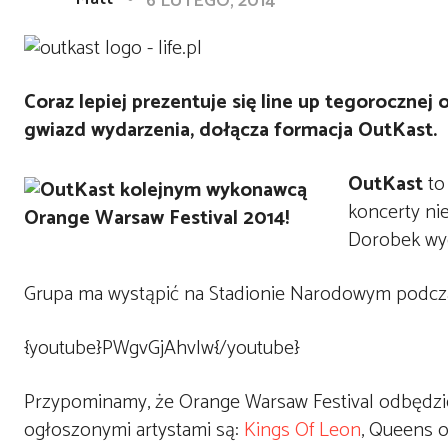
6 LUTEGO, 2014
Coraz lepiej prezentuje się line up tegoroczne
gwiazd wydarzenia, dołącza formacja OutKast.
OutKast
to
koncerty nie
Dorobek wyd
Grupa ma wystąpić na Stadionie Narodowym podczas
{youtube}PWgvGjAhvIw{/youtube}
Przypominamy, że Orange Warsaw Festival odbędzie
ogłoszonymi artystami są:
Kings Of Leon
, Queens o