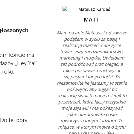
MATT
ogłoszonych
Mam na imię Mateusz i od zawsze
podążam w życiu za pasją i
realizacją marzeń. Cale życie
towarzyszy mi dziennikarstwo,
woim koncie ma
marketing i muzyka. Uwielbiam
iażby „Hey Ya!”.
też podróżować oraz biegać, a
 roku.
także poznawać i zachwycać
się pasjami innych ludzi. To
niesamowite ile jesteśmy w stanie
poświęcić, aby sięgać po
realizację swoich marzeń. Life4 to
przestrzeń, która łączy wszystkie
moje zajawki i ma pokazywać
jakie niesamowite pasje
Do tej pory
towarzyszą innym ludziom. To
miejsce, w którym mowa o życiu
pasją i dla pasji - Life4.