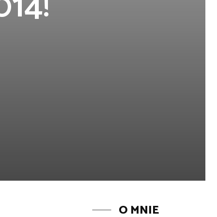
014!
O MNIE