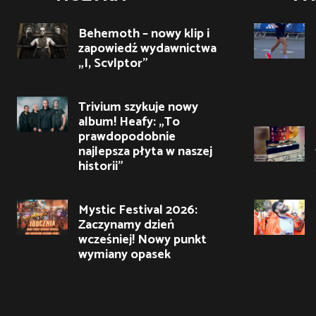
Behemoth – nowy klip i
zapowiedź wydawnictwa
„I, Scvlptor”
Trivium szykuje nowy
album! Heafy: „To
prawdopodobnie
najlepsza płyta w naszej
historii”
Mystic Festival 2026:
Zaczynamy dzień
wcześniej! Nowy punkt
wymiany opasek