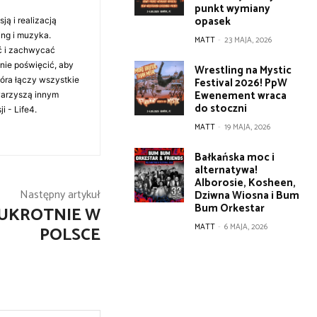
punkt wymiany
opasek
ą i realizacją
ing i muzyka.
MATT
-
23 MAJA, 2026
ć i zachwycać
anie poświęcić, aby
Wrestling na Mystic
tóra łączy wszystkie
Festival 2026! PpW
Ewenement wraca
warzyszą innym
do stoczni
i - Life4.
MATT
-
19 MAJA, 2026
Bałkańska moc i
alternatywa!
Alborosie, Kosheen,
Następny artykuł
Dziwna Wiosna i Bum
Bum Orkestar
WUKROTNIE W
MATT
-
6 MAJA, 2026
POLSCE