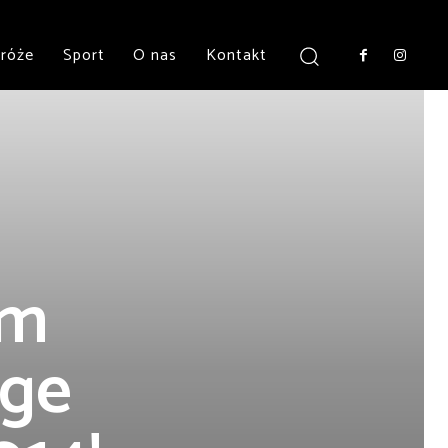
róże
Sport
O nas
Kontakt
ym
ge