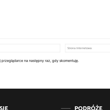
E-
mail:*
ej przeglądarce na następny raz, gdy skomentuję.
SJE
PODRÓŻE