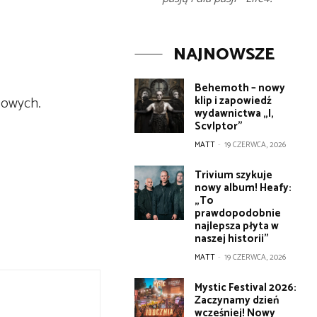
NAJNOWSZE
Behemoth – nowy
lowych.
klip i zapowiedź
wydawnictwa „I,
Scvlptor”
MATT
-
19 CZERWCA, 2026
Trivium szykuje
nowy album! Heafy:
„To
prawdopodobnie
najlepsza płyta w
naszej historii”
MATT
-
19 CZERWCA, 2026
Mystic Festival 2026:
Zaczynamy dzień
wcześniej! Nowy