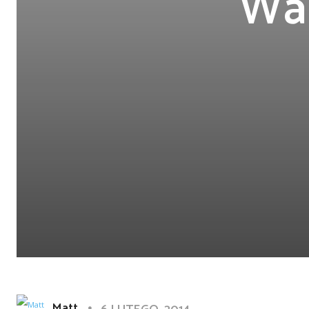
War
Matt