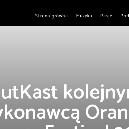
Strona główna
Muzyka
Pasje
Pod
utKast kolejn
ykonawcą Oran