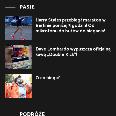
PASJE
Harry Styles przebiegł maraton w
Berlinie poniżej 3 godzin! Od
mikrofonu do butów do biegania!
Dave Lombardo wypuszcza oficjalną
kawę „Double Kick”!
O co biega?
PODRÓŻE