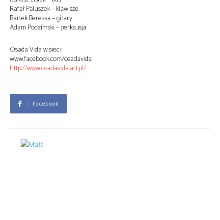
Rafał Paluszek – klawisze
Bartek Bereska – gitary
Adam Podzimski – perksusja
Osada Vida w sieci:
www.facebook.com/osadavida
http://www.osadavida.art.pl/
Facebook