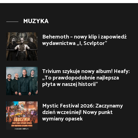
MUZYKA
Behemoth – nowy klip i zapowiedź
wydawnictwa „I, Scvlptor”
Trivium szykuje nowy album! Heafy:
„To prawdopodobnie najlepsza
płyta w naszej historii”
Mystic Festival 2026: Zaczynamy
dzień wcześniej! Nowy punkt
wymiany opasek