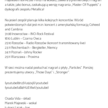
Majewskim (ex-Acute Mind) na wokalu, zawiera 9 premierowych nagrań
a także, jako bonus, zaskakującą wersję nagrania „Master Of Puppets” z
dyskografii zespołu Metallica!
Na jesień zespół planuje kilka kolejnych koncertów. Wśród
potwierdzonych dat jest m.in. koncert z amerykańską formacją Coheed
and Cambria:
31.08 Inowrocław – INO-Rock Festival
18.10 Lublin – Czarna Owca
25.10 Rzeszów – Radio Rzeszów (koncert transmitowany live)
23.11 Reichenbach – Bergkeller, Niemcy
24.11 Poznań – Johny Rocker
25.11 Warszawa – Proxima
W sieci można nadal posłuchać nagrań z płyty „Particles”. Poniżej
prezentujemy utwory „Those Days” i „Stronger”.
{youtube}8n2JVu92xjI{/youtube}
{youtube}aB4H12E1IIw{/youtube}
Osada Vida – skład:
Marek Majewski – wokal
Łukasz Lisiak – bas