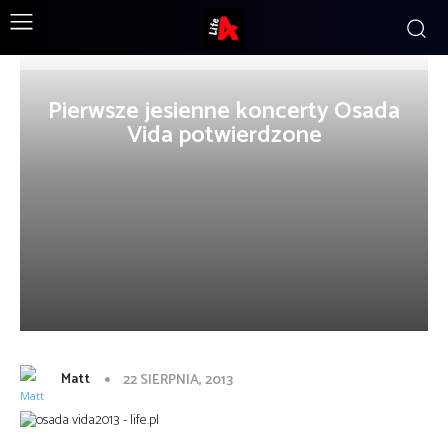
Pierwsze jesienne koncerty Osada
Vida potwierdzone
Matt
22 SIERPNIA, 2013