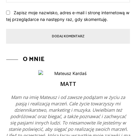
Int
Zapisz moje nazwisko, adres e-mail i stronę internetową w
tej przeglądarce na następny raz, gdy skomentuję.
O MNIE
MATT
Mam na imię Mateusz i od zawsze podążam w życiu za
pasją i realizacją marzeń. Cale życie towarzyszy mi
dziennikarstwo, marketing i muzyka. Uwielbiam też
podróżować oraz biegać, a także poznawać i zachwycać
się pasjami innych ludzi. To niesamowite ile jesteśmy w
stanie poświęcić, aby sięgać po realizację swoich marzeń.
Life4 to przestrzeń, która łączy wszystkie moje zajawki i ma