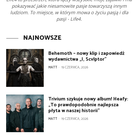
pokazywać jakie niesamowite pasje towarzyszą innym
ludziom. To miejsce, w którym mowa o życiu pasją i dla
pasji - Life4.
NAJNOWSZE
Behemoth – nowy klip i zapowiedź
wydawnictwa „I, Scvlptor”
MATT
-
19 CZERWCA, 2026
Trivium szykuje nowy album! Heafy:
„To prawdopodobnie najlepsza
płyta w naszej historii”
MATT
-
19 CZERWCA, 2026