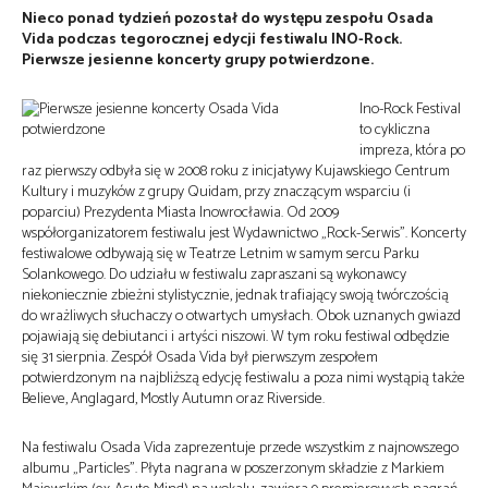
Nieco ponad tydzień pozostał do występu zespołu Osada
Vida podczas tegorocznej edycji festiwalu INO-Rock.
Pierwsze jesienne koncerty grupy potwierdzone.
Ino-Rock Festival
to cykliczna
impreza, która po
raz pierwszy odbyła się w 2008 roku z inicjatywy Kujawskiego Centrum
Kultury i muzyków z grupy Quidam, przy znaczącym wsparciu (i
poparciu) Prezydenta Miasta Inowrocławia. Od 2009
współorganizatorem festiwalu jest Wydawnictwo „Rock-Serwis”. Koncerty
festiwalowe odbywają się w Teatrze Letnim w samym sercu Parku
Solankowego. Do udziału w festiwalu zapraszani są wykonawcy
niekoniecznie zbieżni stylistycznie, jednak trafiający swoją twórczością
do wrażliwych słuchaczy o otwartych umysłach. Obok uznanych gwiazd
pojawiają się debiutanci i artyści niszowi. W tym roku festiwal odbędzie
się 31 sierpnia. Zespół Osada Vida był pierwszym zespołem
potwierdzonym na najbliższą edycję festiwalu a poza nimi wystąpią także
Believe, Anglagard, Mostly Autumn oraz Riverside.
Na festiwalu Osada Vida zaprezentuje przede wszystkim z najnowszego
albumu „Particles”. Płyta nagrana w poszerzonym składzie z Markiem