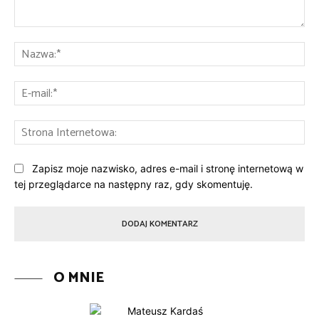
Komentarz:
Na
E-
mai
St
Int
Zapisz moje nazwisko, adres e-mail i stronę internetową w
tej przeglądarce na następny raz, gdy skomentuję.
O MNIE