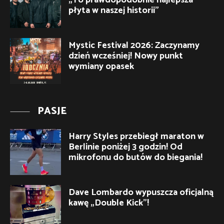
„To prawdopodobnie najlepsza
płyta w naszej historii”
Mystic Festival 2026: Zaczynamy
dzień wcześniej! Nowy punkt
wymiany opasek
PASJE
Harry Styles przebiegł maraton w
Berlinie poniżej 3 godzin! Od
mikrofonu do butów do biegania!
Dave Lombardo wypuszcza oficjalną
kawę „Double Kick”!