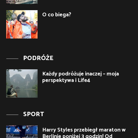
O co biega?
PODRÓŻE
Każdy podróżuje inaczej – moja
perspektywa i Life4
SPORT
Harry Styles przebiegł maraton w
Berlinie poniżej 3 godzin! Od