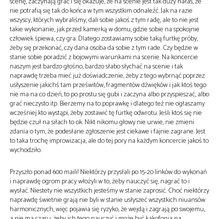
scenę, zaczynają grać i się okazuje, że na scenie jest tak duży hałas, że
nie potrafią się tak do końca w tym wszystkim odnaleźć. Jak na razie
wszyscy, których wybraliśmy, dali sobie jakoś z tym radę, ale to nie jest
takie wykonanie, jak przed kamerką w domu, gdzie sobie na spokojnie
człowiek śpiewa, czy gra. Dlatego zostawiamy sobie taką furtkę próby,
żeby się przekonać, czy dana osoba da sobie z tym rade. Czy będzie w
stanie sobie poradzić z bojowymi warunkami na scenie. Na koncercie
naszym jest bardzo głośno, bardzo słabo słychać na scenie i tak
naprawdę trzeba mieć już doświadczenie, żeby z tego wybrnąć poprzez
usłyszenie jakichś tam prześwitów, fragmentów dźwięków i jak ktoś tego
nie ma na co dzień, to po prostu się gubi i zaczyna albo przyspieszać, albo
grać nieczysto itp. Bierzemy na to poprawkę i dlatego też nie ogłaszamy
wcześniej kto wystąpi, żeby zostawić tę furtkę odwrotu. Jeśli ktoś się nie
będzie czuł na siłach to ok. Nikt nikomu głowy nie urwie, nie zmieni
zdania o tym, że podesłane zgłoszenie jest ciekawe i fajnie zagrane. Jest
to taka trochę improwizacja, ale do tej pory na każdym koncercie jakoś to
wychodziło.
Przyszło ponad 600 maili! Niektórzy przysłali po 15-20 linków do wykonań
i naprawdę ogrom pracy włożyli w to, żeby nauczyć się, nagrać to i
wysłać. Niestety nie wszystkich jesteśmy w stanie zaprosić. Choć niektórzy
naprawdę świetnie grają nie byli w stanie usłyszeć wszystkich niuansów
harmonicznych, więc pojawia się ryzyko, że wejdą i zagrają po swojemu,
a nie ma czasu, żeby ich tego nauczyć i może być kakofonia na