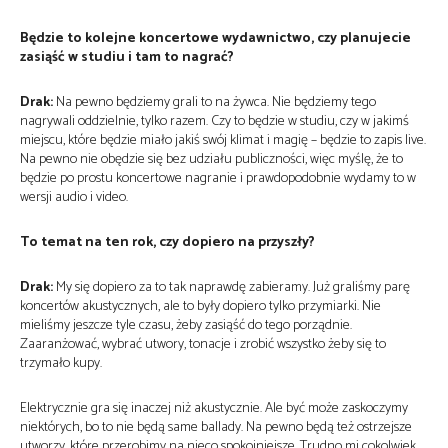
Będzie to kolejne koncertowe wydawnictwo, czy planujecie
zasiąść w studiu i tam to nagrać?
Drak:
Na pewno będziemy grali to na żywca. Nie będziemy tego
nagrywali oddzielnie, tylko razem. Czy to będzie w studiu, czy w jakimś
miejscu, które będzie miało jakiś swój klimat i magię – będzie to zapis live.
Na pewno nie obędzie się bez udziału publiczności, więc myślę, że to
będzie po prostu koncertowe nagranie i prawdopodobnie wydamy to w
wersji audio i video.
To temat na ten rok, czy dopiero na przyszły?
Drak:
My się dopiero za to tak naprawdę zabieramy. Już graliśmy parę
koncertów akustycznych, ale to były dopiero tylko przymiarki. Nie
mieliśmy jeszcze tyle czasu, żeby zasiąść do tego porządnie.
Zaaranżować, wybrać utwory, tonacje i zrobić wszystko żeby się to
trzymało kupy.
Elektrycznie gra się inaczej niż akustycznie. Ale być może zaskoczymy
niektórych, bo to nie będą same ballady. Na pewno będą też ostrzejsze
utworzy, które przerobimy na nieco spokojniejsze. Trudno mi cokolwiek