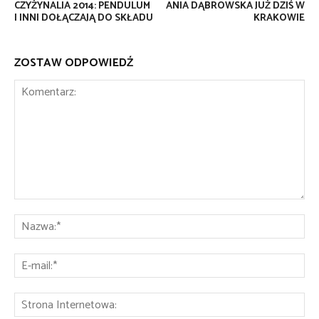
CZYŻYNALIA 2014: PENDULUM
ANIA DĄBROWSKA JUŻ DZIŚ W
I INNI DOŁĄCZAJĄ DO SKŁADU
KRAKOWIE
ZOSTAW ODPOWIEDŹ
Komentarz:
Na
E-
mai
St
Int