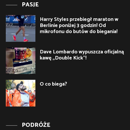
PASJE
Harry Styles przebiegł maraton w
Berlinie poniżej 3 godzin! Od
mikrofonu do butów do biegania!
Dave Lombardo wypuszcza oficjalną
kawę „Double Kick”!
O co biega?
PODRÓŻE