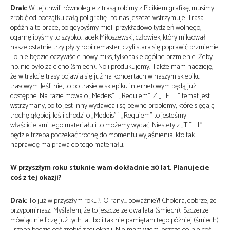
Drak:
W tej chwili równolegle z trasą robimy z Picikiem grafikę, musimy
zrobić od początku całą poligrafię i to nas jeszcze wstrzymuje. Trasa
opóźnia te prace, bo gdybyśmy mieli przykładowo tydzień wolnego,
ogarnęlibyśmy to szybko. Jacek Miłoszewski, człowiek, który miksował
nasze ostatnie trzy płyty robi remaster, czyli stara się poprawić brzmienie.
To nie będzie oczywiście nowy miks, tylko takie ogólne brzmienie. Żeby
np. nie było za cicho (śmiech). No i produkujemy! Także mam nadzieję,
że w trakcie trasy pojawią się już na koncertach w naszym sklepiku
trasowym. Jeśli nie, to po trasie w sklepiku internetowym będą już
dostępne. Na razie mowa o „Medeis” i „Requiem”. Z „T.E.L.I.” temat jest
wstrzymany, bo to jest inny wydawca i są pewne problemy, które sięgają
trochę głębiej. Jeśli chodzi o „Medeis” i „Requiem” to jesteśmy
właścicielami tego materiału i to możemy wydać. Niestety z „T.E.L.I.”
będzie trzeba poczekać trochę do momentu wyjaśnienia, kto tak
naprawdę ma prawa do tego materiału.
W przyszłym roku stuknie wam dokładnie 30 lat. Planujecie
coś z tej okazji?
Drak:
To już w przyszłym roku?! O rany… poważnie?! Cholera, dobrze, że
przypominasz! Myślałem, że to jeszcze ze dwa lata (śmiech)! Szczerze
mówiąc nie liczę już tych lat, bo i tak nie pamiętam tego później (śmiech).