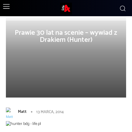
Prawie 30 lat na scenie – wywiad z
Drakiem (Hunter)
Matt
13 MARCA, 2014