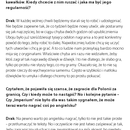
kawałków. Kiedy chcecie z nim ruszać i jaka ma być jego
regularność?
Drak:
W każdej wolnej chwili będziemy starali się to robić i udostępniać.
Nie będzie zapewne tak, że co tydzień będzie nowy utwór, ale postaramy
się jak najczęściej, bo w ciągu chyba dwóch godzin od upublicznienia
Uboju było już sześćdziesiąt tysięcy odsłon nagrania a to jest konkretny
powód do tego, żeby robić to dalej. Najwidoczniej ludzie chcą się uczyć
tych utworów i chcą je grać. A to co ludzie nam przesyłają bardzo mocno
mija się z oryginałami. Właściwie chyba ani razu nie widziałem, żeby
ktoś zagrał tak naprawdę dźwięk w dźwięk. I to nie dlatego, że słabo gra,
tylko po prostu nie słyszy tego, co my gramy. Okazało się, że to nie są
proste rzeczy do wychwycenia samemu. Często w szybkości i natłoku
dźwięków to umyka i dlatego chcemy to po prostu pokazać.
Czytałem, że pojawiła się szansa, że zagracie dla Polonii za
granicą. Czy i kiedy może to nastąpić? No i kolejne pytanie –
Czy „Imperium” nie było dla was takim sygnałem, że może
teraz warto nagrać coś po angielsku?
Drak:
Na pewno warto po angielsku nagrać, tylko to nie jest takie proste
– przetłumaczyć te teksty. No i oczywiście nie jest łatwo zaśpiewać je tak,
żeby zagraniczny słuchacz nie zwymiotował na mój akcent, bo niestety