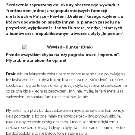
Serdecznie zapraszamy do lektury obszernego wywiadu z
frontmanem jednej z najpopularniejszych formacji
metalowch w Polsce – Pawłem „Drakiem” Grzegorczykiem, w
którym opowiada on między innymi o: planach zespołu na
przyszłość, wyjątkowości fanów Huntera, reedycji starszych
albumów oraz niepublikowanym utworze z płyty „Imperium”.
Przede wszystkim chyba należy pogratulować „Imperium”.
Płyta zbiera znakomite opinie!
Drak:
Album faktycznie zbiera bardzo dobre recenzje, ale pojawiają się
też krytyczne. Jest to płyta trochę trudniejsza niż „Królestwo” i ci, który
spodziewali się, że to będzie kontynuacja stylu są zapewne zaskoczeni, a
co za tym idzie – jedni są zadowoleni, inni nie. Myślę, że fani metalu są
zadowoleni, natomiast fani rocka możliwe, że nie.
My jesteśmy z płyty bardzo zadowoleni i myślę, że świetnie komponuje
się z poprzednią, bo one miały stanowić całość – dwupłytowy album,
rozdzielony rocznym odstępem czasu i moim zdaniem dzięki temu
ciekawie się uzupełniają. Gdyby to były dwa takie same albumy, czy też
bardzo podobne to nie byłoby to w naszym stylu.