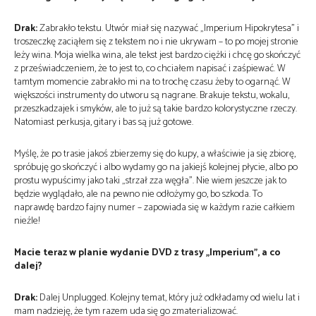
Drak:
Zabrakło tekstu. Utwór miał się nazywać „Imperium Hipokrytesa” i
troszeczkę zaciąłem się z tekstem no i nie ukrywam – to po mojej stronie
leży wina. Moja wielka wina, ale tekst jest bardzo ciężki i chcę go skończyć
z przeświadczeniem, że to jest to, co chciałem napisać i zaśpiewać. W
tamtym momencie zabrakło mi na to trochę czasu żeby to ogarnąć. W
większości instrumenty do utworu są nagrane. Brakuje tekstu, wokalu,
przeszkadzajek i smyków, ale to już są takie bardzo kolorystyczne rzeczy.
Natomiast perkusja, gitary i bas są już gotowe.
Myślę, że po trasie jakoś zbierzemy się do kupy, a właściwie ja się zbiorę,
spróbuję go skończyć i albo wydamy go na jakiejś kolejnej płycie, albo po
prostu wypuścimy jako taki „strzał zza węgła”. Nie wiem jeszcze jak to
będzie wyglądało, ale na pewno nie odłożymy go, bo szkoda. To
naprawdę bardzo fajny numer – zapowiada się w każdym razie całkiem
nieźle!
Macie teraz w planie wydanie DVD z trasy „Imperium”, a co
dalej?
Drak:
Dalej Unplugged. Kolejny temat, który już odkładamy od wielu lat i
mam nadzieję, że tym razem uda się go zmaterializować.