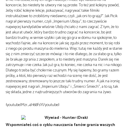
koncercie, bo niestety te utwory nie są proste. To też jest kolejny powód,
żeby robić kolejne lekcje, pokazywać, nagrywać takie filmiki
instruktażowe to zrobiliśmy niedawno, czyli „jak oni to grają?”. Jak Picik
nagrał pierwszy numer, czyli „Imperium Uboju”, to rzeczywiście
najwięcej kandydatów właśnie Ubój chciało z nami zagrać. Z tym, że to
jest akurat utwór, który bardzo trudno zagrać na koncercie, bo jest
bardzo trudny, w sensie szybki i jak się go gra w domu na spokojnie, to
wychodzi fajnie, ale na koncercie jak się zgubi przez moment, to się robi
z niego po prostu maszyna do mielenia. Więc tutaj nie każdy jest w stanie
się z nim zmierzyć szczerze mówiąc i to nie dlatego, że za słabo gra, tylko
że brakuje zgrania z zespołem, a to niestety jest maszyna. Darek się nie
zatrzymuje i nie czeka. Jak już gra, to koniec, nie czeka na nic i na nikogo.
Dlatego trzeba być cholernie czujnym. My się łapiemy, bo gramy razem
próby, a ktoś, kto pierwszy raz wchodzi na scenę nie dość, że jest
zestresowany, stremowany to jeszcze taki trudny numer. A jak na ironię
najwięcej jest nagrań „Imperium Uboju” i „Śmierci Śmiech”, a to są, tak
się składa, jedne z najtrudniejszych utworów do zagrania na żywo.
{youtube}Mzr_4H68FsY{/youtube}
Wspomniałeś coś o cyklu nauczania fanów grania waszych