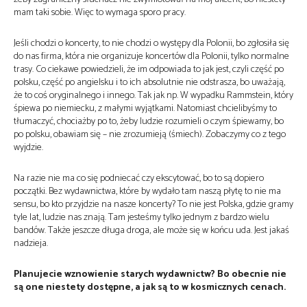
mam taki sobie. Więc to wymaga sporo pracy.
Jeśli chodzi o koncerty, to nie chodzi o występy dla Polonii, bo zgłosiła się
do nas firma, która nie organizuje koncertów dla Polonii, tylko normalne
trasy. Co ciekawe powiedzieli, że im odpowiada to jak jest, czyli część po
polsku, część po angielsku i to ich absolutnie nie odstrasza, bo uważają,
że to coś oryginalnego i innego. Tak jak np. W wypadku Rammstein, który
śpiewa po niemiecku, z małymi wyjątkami. Natomiast chcielibyśmy to
tłumaczyć, chociażby po to, żeby ludzie rozumieli o czym śpiewamy, bo
po polsku, obawiam się – nie zrozumieją (śmiech). Zobaczymy co z tego
wyjdzie.
Na razie nie ma co się podniecać czy ekscytować, bo to są dopiero
początki. Bez wydawnictwa, które by wydało tam naszą płytę to nie ma
sensu, bo kto przyjdzie na nasze koncerty? To nie jest Polska, gdzie gramy
tyle lat, ludzie nas znają. Tam jesteśmy tylko jednym z bardzo wielu
bandów. Także jeszcze długa droga, ale może się w końcu uda. Jest jakaś
nadzieja.
Planujecie wznowienie starych wydawnictw? Bo obecnie nie
są one niestety dostępne, a jak są to w kosmicznych cenach.