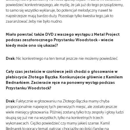
powiedzieć konkretniejszego, ale myślę, że jak już do tego przysiądziemy,
to samo się wszystko wyklaruje, bo potencjał melodyczny nawet te
najostrzejsze mają bardzo duży. Pozostaje tylko kwestia tego, jak to
zaaranżować żeby nie było nudno.
Miało powstać także DVD z waszego występu z Metal Project
podczas zeszłorocznego Przystanku Woodstock – wiecie
kiedy może ono się ukazać?
Drak:
Nic konkretnego na ten temat jeszcze nie możemy powiedzieć.
Cały czas jesteście w czołówce jeśli chodzi o głosowanie w
plebiscycie Złotego Bączka. Konkurujecie głównie z Kamilem
Bednarkiem. Zacieracie ręce na ponowny występ podczas
Przystanku Woodstock?
Drak:
Faktycznie w głosowaniu na Złotego Bączka mamy chyba
proporcjonalnie najwięcej tych pierwszych miejsc, ale zostało jeszcze
wiele miesięcy głosowania. Później zostaną tylko trzy zespoły i głosy ludzi
skupią się już nie na wszystkich, tylko na konkretnych trzech
wykonawcach. Ciężko powiedzieć czy mamy jakieś szanse. Kamil
Bednarek to gorący temat, patrząc chociażby po ilości fanów na