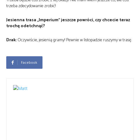
Trzeba będzie coś zrobić z tej okazji! Nie mam wiem jeszcze co, ale coś
trzeba zdecydowanie zrobić!
Jesienna trasa „Imperium” jeszcze powróci, czy chcecie teraz
trochę odetchnąć?
Drak:
Oczywiście, jesienią gramy! Pewnie w listopadzie ruszymy w trasę.
Facebook