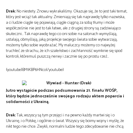
Drak:
No niestety. Znowu wykrakaliśmy. Okazuje się, że to jest taki temat,
który jest wciąż tak aktualny. Zmieniają się tak naprawdę tylko nazwiska,
a ci ludzie ciągle się pojawiają, ciągle ciągną za sobą tłumy i może
współcześnie nie jest to tak łatwe, ale z drugiej strony są zadziwiająco
skuteczni… Tak naprawdę tego co oni sobie na salonach wymyślają,
ustalają, obmyślają, jaką projekcje swojego świata sobie wytwarzają,
możemy tylko sobie wyobrażać. My maluczcy możemy co najwyżej
truchleć ze strachu, że ich szaleństwo i zachłanność wymknie się spod
kontroli, któremuś puszczą nerwy i zacznie się po prostu rzeź…
{youtube}BM1KBP6HNco{/youtube}
Jutro wystąpicie podczas podsumowania 21. finału WOŚP,
który będzie jednocześnie swojego rodzaju aktem poparcia i
solidarności z Ukrainą.
Drak:
Tak, wszyscy są tym przejęci i na pewno każdy martwi się i o
Ukrainę, i o Polskę, i ogólnie o świat. Wszyscy się boimy wojny i myślę, że
nikt tego nie chce. Zwykli, normalni ludzie tego zdecydowanie nie chcą.