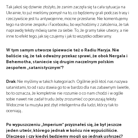
Tak jakoś się dziwnie złożyło, że zanim zaczęła się ta cała sytuacja na
Ukrainie, to już mieliśmy pomysł na to, co będziemy grali podczas trasy i
rzeczywiście jest tu antywojenne, mocne przesłanie. Nie komentujemy
tego na stronie zespołu i Facebooku, bo wychodzimy z założenia, że tak
naprawdę teksty mówią same za siebie. To, że gramy takie utwory, a nie
inne to efekt tego, jak się czujemy i jak to wszystko odbieramy.
W tym samym utworze śpiewacie też o Radiu Maryja. Nie
baliście się, że tak odważny przekaz sprawi, że obok Nergala i
Behemotha, staniecie się drugim naczelnym polskim
zespołem „satanistycznym”?
Drak:
Nie myślimy w takich kategoriach. Ogólnie jeśli ktoś nas nazywa
satanistami, to od razu stawia go to w bardzo dla nas zabawnym świetle,
bo to oznacza, że kompletnie nie rozumie o co nam chodzi i w ogóle
sobie nawet nie zadał trudu żeby zrozumieć co poruszają teksty.
Widocznie ta muzyka jest zbyt inteligentna dla ludzi, którzy tak to
oceniają…
Po wypuszczeniu „Imperium” przyznałeś się, że był jeszcze
jeden utwór, którego jednak w końcu nie wypuściliście.
Dlaczego i czy kiedyś będziemy mogli go jednak usłyszeć?