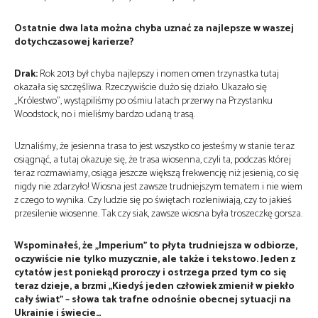
Ostatnie dwa lata można chyba uznać za najlepsze w waszej
dotychczasowej karierze?
Drak:
Rok 2013 był chyba najlepszy i nomen omen trzynastka tutaj
okazała się szczęśliwa. Rzeczywiście dużo się działo. Ukazało się
„Królestwo”, wystąpiliśmy po ośmiu latach przerwy na Przystanku
Woodstock, no i mieliśmy bardzo udaną trasą.
Uznaliśmy, że jesienna trasa to jest wszystko co jesteśmy w stanie teraz
osiągnąć, a tutaj okazuje się, że trasa wiosenna, czyli ta, podczas której
teraz rozmawiamy, osiąga jeszcze większą frekwencję niż jesienią, co się
nigdy nie zdarzyło! Wiosna jest zawsze trudniejszym tematem i nie wiem
z czego to wynika. Czy ludzie się po świętach rozleniwiają, czy to jakieś
przesilenie wiosenne. Tak czy siak, zawsze wiosna była troszeczkę gorsza.
Wspominałeś, że „Imperium” to płyta trudniejsza w odbiorze,
oczywiście nie tylko muzycznie, ale także i tekstowo. Jeden z
cytatów jest poniekąd proroczy i ostrzega przed tym co się
teraz dzieje, a brzmi „Kiedyś jeden człowiek zmienił w piekło
cały świat” – słowa tak trafne odnośnie obecnej sytuacji na
Ukrainie i świecie…