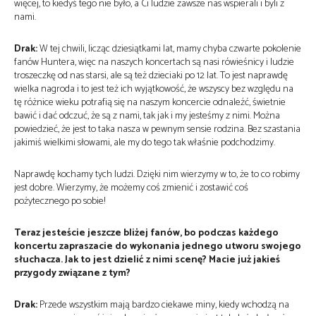
więcej, to kiedyś tego nie było, a Ci ludzie zawsze nas wspierali i byli z
nami.
Drak:
W tej chwili, licząc dziesiątkami lat, mamy chyba czwarte pokolenie
fanów Huntera, więc na naszych koncertach są nasi rówieśnicy i ludzie
troszeczkę od nas starsi, ale są też dzieciaki po 12 lat. To jest naprawdę
wielka nagroda i to jest też ich wyjątkowość, że wszyscy bez względu na
tę różnice wieku potrafią się na naszym koncercie odnaleźć, świetnie
bawić i dać odczuć, że są z nami, tak jak i my jesteśmy z nimi. Można
powiedzieć, że jest to taka nasza w pewnym sensie rodzina. Bez szastania
jakimiś wielkimi słowami, ale my do tego tak właśnie podchodzimy.
Naprawdę kochamy tych ludzi. Dzięki nim wierzymy w to, że to co robimy
jest dobre. Wierzymy, że możemy coś zmienić i zostawić coś
pożytecznego po sobie!
Teraz jesteście jeszcze bliżej fanów, bo podczas każdego
koncertu zapraszacie do wykonania jednego utworu swojego
słuchacza. Jak to jest dzielić z nimi scenę? Macie już jakieś
przygody związane z tym?
Drak:
Przede wszystkim mają bardzo ciekawe miny, kiedy wchodzą na