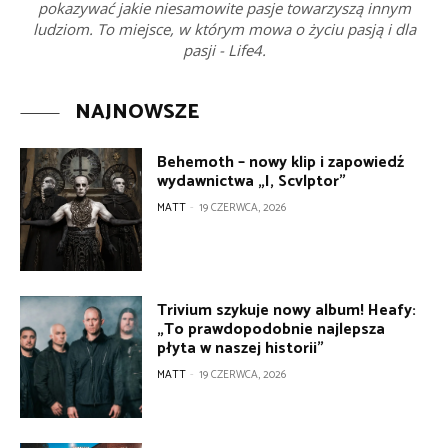
pokazywać jakie niesamowite pasje towarzyszą innym
ludziom. To miejsce, w którym mowa o życiu pasją i dla
pasji - Life4.
NAJNOWSZE
Behemoth – nowy klip i zapowiedź
wydawnictwa „I, Scvlptor”
MATT
-
19 CZERWCA, 2026
Trivium szykuje nowy album! Heafy:
„To prawdopodobnie najlepsza
płyta w naszej historii”
MATT
-
19 CZERWCA, 2026