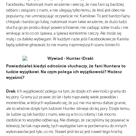
Facebooku. Natomiast mam wrażenie i wierzę, że nasi fani są bardziej
oddani i związani z nami, a nie ulegają tylko temu, że ktoś jest obecnie
popularny, nie umniejszając oczywiście nic Kamilowi. To jest bardzo fajny
chłopak i bardzo go lubię, natomiast mam takie wrażenie, że dużo ludzi
słucha go po prostu dosyć powierzchownie, nie zadając sobie trudu i nie
wnikając w to co on śpiewa, a śpiewa konkretne rzeczy. Ale może się
mylę i za daleko wybiegam. W każdym razie jeśli Facebookowicze Kamila
będą solidnie głosowali, to nie mamy najmniejszych szans (śmiech).
Powiedziałeś kiedyś odnośnie słuchaczy, że fani Huntera to
ludzie wyjątkowi. Na czym polega ich wyjątkowość? Możesz
wyjaśnić?
Drak:
Ich wyjątkowość polega na tym, że dzięki ich wierności gramy do
tej pory. Gramy już prawie 30 lat i było naprawdę wiele powodów i
momentów, w których wydawało się, że już nie ma sensu dalsze granie,
ale to właśnie dzięki tym ludziom Hunter istnieje do tej pory. Dzięki temu,
że ludzie są tak bardzo z nami, wierzą w to co robimy i tak mocno
osobiście to wszystko odbierają. Nie dlatego, że zaczęliśmy się pojawiać w
telewizji, bo tak naprawdę, tych występów tam w porównaniu do innych
wykonawców jest tyle, co nic. Nawet jeśli teraz jest nawet tego trochę