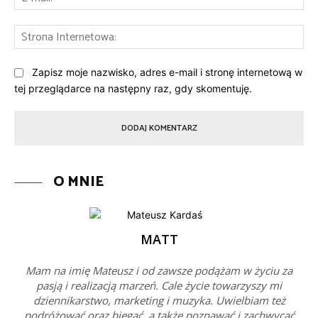
mai
St
Int
Zapisz moje nazwisko, adres e-mail i stronę internetową w
tej przeglądarce na następny raz, gdy skomentuję.
O MNIE
MATT
Mam na imię Mateusz i od zawsze podążam w życiu za
pasją i realizacją marzeń. Cale życie towarzyszy mi
dziennikarstwo, marketing i muzyka. Uwielbiam też
podróżować oraz biegać, a także poznawać i zachwycać