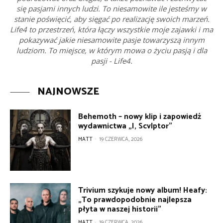
się pasjami innych ludzi. To niesamowite ile jesteśmy w
stanie poświęcić, aby sięgać po realizację swoich marzeń.
Life4 to przestrzeń, która łączy wszystkie moje zajawki i ma
pokazywać jakie niesamowite pasje towarzyszą innym
ludziom. To miejsce, w którym mowa o życiu pasją i dla
pasji - Life4.
NAJNOWSZE
Behemoth – nowy klip i zapowiedź
wydawnictwa „I, Scvlptor”
MATT
-
19 CZERWCA, 2026
Trivium szykuje nowy album! Heafy:
„To prawdopodobnie najlepsza
płyta w naszej historii”
MATT
-
19 CZERWCA, 2026