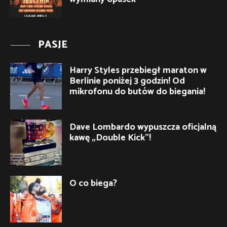
PASJE
Harry Styles przebiegł maraton w
Berlinie poniżej 3 godzin! Od
mikrofonu do butów do biegania!
Dave Lombardo wypuszcza oficjalną
kawę „Double Kick”!
O co biega?