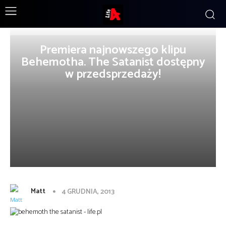
Premiera najnowszego klipu
Behemotha. The Satanist dostępny
w przedsprzedaży!
Matt
4 GRUDNIA, 2013