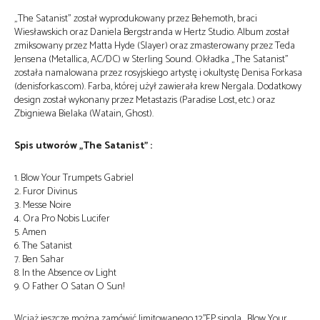
„The Satanist” został wyprodukowany przez Behemoth, braci
Wiesławskich oraz Daniela Bergstranda w Hertz Studio. Album został
zmiksowany przez Matta Hyde (Slayer) oraz zmasterowany przez Teda
Jensena (Metallica, AC/DC) w Sterling Sound. Okładka „The Satanist”
została namalowana przez rosyjskiego artystę i okultystę Denisa Forkasa
(denisforkas.com). Farba, której użył zawierała krew Nergala. Dodatkowy
design został wykonany przez Metastazis (Paradise Lost, etc.) oraz
Zbigniewa Bielaka (Watain, Ghost).
Spis utworów „The Satanist” :
1. Blow Your Trumpets Gabriel
2. Furor Divinus
3. Messe Noire
4. Ora Pro Nobis Lucifer
5. Amen
6. The Satanist
7. Ben Sahar
8. In the Absence ov Light
9. O Father O Satan O Sun!
Wciąż jeszcze można zamówić limitowanego 12’’EP singla „Blow Your