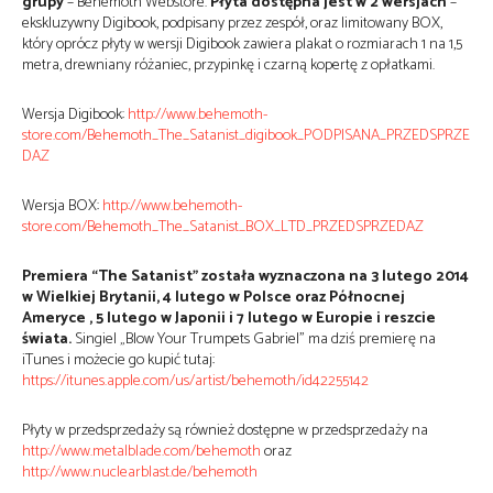
grupy
– Behemoth Webstore.
Płyta dostępna jest w 2 wersjach
–
ekskluzywny Digibook, podpisany przez zespół, oraz limitowany BOX,
który oprócz płyty w wersji Digibook zawiera plakat o rozmiarach 1 na 1,5
metra, drewniany różaniec, przypinkę i czarną kopertę z opłatkami.
Wersja Digibook:
http://www.behemoth-
store.com/Behemoth_The_Satanist_digibook_PODPISANA_PRZEDSPRZE
DAZ
Wersja BOX:
http://www.behemoth-
store.com/Behemoth_The_Satanist_BOX_LTD_PRZEDSPRZEDAZ
Premiera “The Satanist” została wyznaczona na 3 lutego 2014
w Wielkiej Brytanii, 4 lutego w Polsce oraz Północnej
Ameryce , 5 lutego w Japonii i 7 lutego w Europie i reszcie
świata.
Singiel „Blow Your Trumpets Gabriel” ma dziś premierę na
iTunes i możecie go kupić tutaj:
https://itunes.apple.com/us/artist/behemoth/id42255142
Płyty w przedsprzedaży są również dostępne w przedsprzedaży na
http://www.metalblade.com/behemoth
oraz
http://www.nuclearblast.de/behemoth