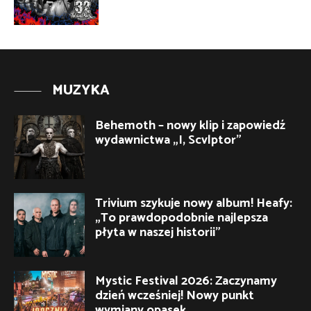
MUZYKA
Behemoth – nowy klip i zapowiedź
wydawnictwa „I, Scvlptor”
Trivium szykuje nowy album! Heafy:
„To prawdopodobnie najlepsza
płyta w naszej historii”
Mystic Festival 2026: Zaczynamy
dzień wcześniej! Nowy punkt
wymiany opasek