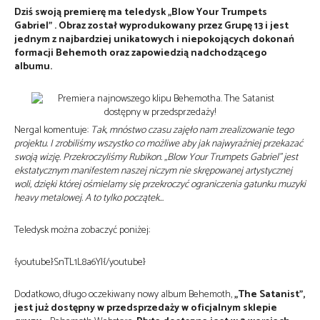
Dziś swoją premierę ma teledysk „Blow Your Trumpets
Gabriel” . Obraz został wyprodukowany przez Grupę 13 i jest
jednym z najbardziej unikatowych i niepokojących dokonań
formacji Behemoth oraz zapowiedzią nadchodzącego
albumu.
Nergal komentuje:
Tak, mnóstwo czasu zajęło nam zrealizowanie tego
projektu. I zrobiliśmy wszystko co możliwe aby jak najwyraźniej przekazać
swoją wizję. Przekroczyliśmy Rubikon. „Blow Your Trumpets Gabriel” jest
ekstatycznym manifestem naszej niczym nie skrępowanej artystycznej
woli, dzięki której ośmielamy się przekroczyć ograniczenia gatunku muzyki
heavy metalowej. A to tylko początek…
Teledysk można zobaczyć poniżej:
{youtube}SnTL1L8a6YI{/youtube}
Dodatkowo, długo oczekiwany nowy album Behemoth,
„The Satanist”,
jest już dostępny w przedsprzedaży w oficjalnym sklepie