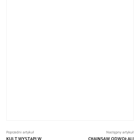
Poprzedni artykuł
Następny artykuł
KULT WYSTĄPI W
CHAINSAW ODWOŁALI