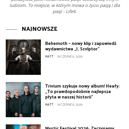
ludziom. To miejsce, w którym mowa o życiu pasją i dla
pasji - Life4.
NAJNOWSZE
Behemoth – nowy klip i zapowiedź
wydawnictwa „I, Scvlptor”
MATT
-
19 CZERWCA, 2026
Trivium szykuje nowy album! Heafy:
„To prawdopodobnie najlepsza
płyta w naszej historii”
MATT
-
19 CZERWCA, 2026
Mystic Festival 2026: Zaczynamy