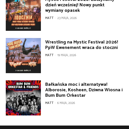
dzień wcześniej! Nowy punkt
wymiany opasek
MATT
-
23 MAJA, 2026
Wrestling na Mystic Festival 2026!
PpW Ewenement wraca do stoczni
MATT
-
19 MAJA, 2026
Bałkańska moc i alternatywa!
Alborosie, Kosheen, Dziwna Wiosna i
Bum Bum Orkestar
MATT
-
6 MAJA, 2026