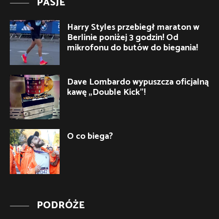
PASJE
Harry Styles przebiegł maraton w
Berlinie poniżej 3 godzin! Od
mikrofonu do butów do biegania!
Dave Lombardo wypuszcza oficjalną
kawę „Double Kick”!
O co biega?
PODRÓŻE