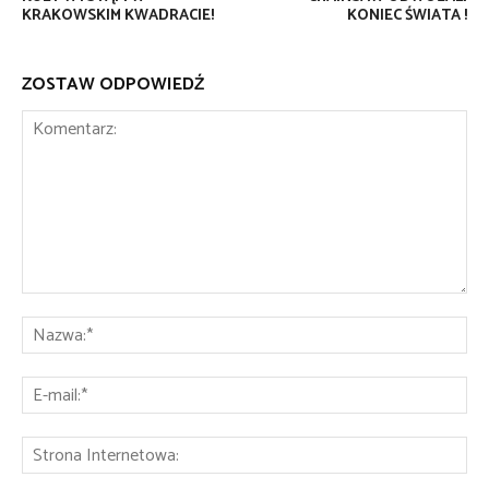
KRAKOWSKIM KWADRACIE!
KONIEC ŚWIATA !
ZOSTAW ODPOWIEDŹ
Komentarz:
Na
E-
mai
St
Int