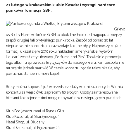
27 lutego w krakowskim klubie Kwadrat wystąpi hardcore
punkowa formacja GBH.
Grievo
us Bodily Harm w skrócie G.B.H to obok The Exploited najpopularniejszy
zespół drugiej fali brytyjskiego punk rocka. Zespół od ponad 30 lat
nieprzerwanie koncertuje oraz wydaje kolejne płyty. Najnowszy krążek
formacji ukazał się w 2010 roku nakładem amerykańskiej wytwórni
Hellcar i został zatytułowany „Perfume and Piss“. To właśnie promocja
tego albumu sprowadza Brytyjczyków do naszego kraju. Fani zespołu nie
muszą się jednak martwić. W czasie koncertu będzie także okazja, aby
posłuchać starsze numery kapeli!
Bilety można kupować już w przedsprzedaży w cenie 40 złotych. W dniu
koncertu za wejściówki zapłacimy 50 złotych. Osoby zainteresowane
biletami kolekcjonerskimi mogą nabywać je w następujących punktach:
Klub Pod Jaszczurami ul Rynek Gł 8
Klub Kwadrat, ul. Skarżyńskiego 1
Metal Shop, ul. Długa 17
Klub Dziekanat, ul. Pędzichów 23