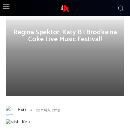
Regina Spektor, Katy B i Brodka na
Coke Live Music Festival!
Matt
22 MAJA, 2013