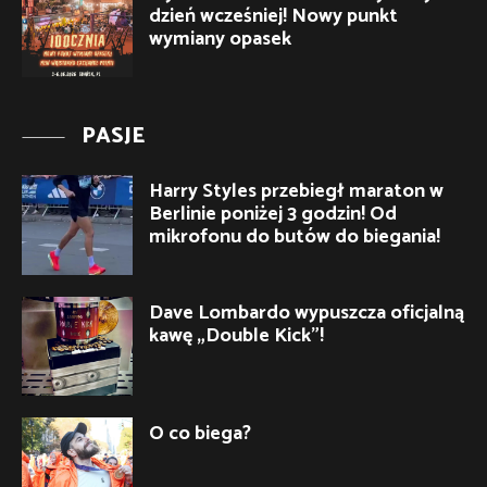
dzień wcześniej! Nowy punkt
wymiany opasek
PASJE
Harry Styles przebiegł maraton w
Berlinie poniżej 3 godzin! Od
mikrofonu do butów do biegania!
Dave Lombardo wypuszcza oficjalną
kawę „Double Kick”!
O co biega?