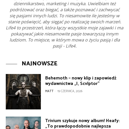
dziennikarstwo, marketing i muzyka. Uwielbiam też
podróżować oraz biegać, a także poznawać i zachwycać
się pasjami innych ludzi. To niesamowite ile jesteśmy w
stanie poświęcić, aby sięgać po realizację swoich marzeń.
Life4 to przestrzeń, która łączy wszystkie moje zajawki i ma
pokazywać jakie niesamowite pasje towarzyszą innym
ludziom. To miejsce, w którym mowa o życiu pasją i dla
pasji - Life4.
NAJNOWSZE
Behemoth – nowy klip i zapowiedź
wydawnictwa „I, Scvlptor”
MATT
-
19 CZERWCA, 2026
Trivium szykuje nowy album! Heafy:
„To prawdopodobnie najlepsza