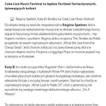
Coke Live Music Festival to będzie festiwal fantastycznych,
śpiewających kobiet.
Do składu dołącza właśnie niepowtarzalna
Regina Spektor
, która
swoje klasyczne wykształcenie muzyczne w okresie nastoletniego buntu
wsparła fascynacją mniej akademickimi gatunkami muzycznymi – hip
hopem, rockiem i punkiem. Regina, dobra znajoma The Strokes do Polski
przyjedzie ze swoim najnowszym albumem „What We Saw from the
Cheap Seats”. Jeśli chcecie zobaczyć na żywo dziewczynę, która w
równym stopniu kocha Chopina, co Iggy’ego Popa, to musicie pojawić się
w sierpniu w Krakowie.
Katy B
, to z kolei przyjaciółka Magnetic Man i nieformalna królowa
środowiska związanego z kultowym Rinse FM. Jest chyba najbardziej
charakterystycznym kobiecym głosem brytyjskiego dubstepu, ale ostatnio
odważnie flirtuje z muzyką house i synth-popem. Słychać to choćby w
najnowszym singlu „What Love Is Made Of”, choć z pewnością nie
wyrzeknie się swojego świetnego debiutanckiego albumu „On A
Mission”.
Te ogłoszenia, to także pierwszy polski wykonawca w tegorocznym line-