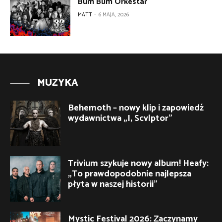
Bum Bum Orkestar
MATT
-
6 MAJA, 2026
MUZYKA
Behemoth – nowy klip i zapowiedź
wydawnictwa „I, Scvlptor”
Trivium szykuje nowy album! Heafy:
„To prawdopodobnie najlepsza
płyta w naszej historii”
Mystic Festival 2026: Zaczynamy