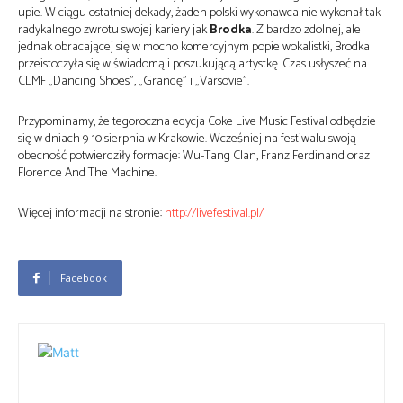
upie. W ciągu ostatniej dekady, żaden polski wykonawca nie wykonał tak
radykalnego zwrotu swojej kariery jak
Brodka
. Z bardzo zdolnej, ale
jednak obracającej się w mocno komercyjnym popie wokalistki, Brodka
przeistoczyła się w świadomą i poszukującą artystkę. Czas usłyszeć na
CLMF „Dancing Shoes”, „Grandę” i „Varsovie”.
Przypominamy, że tegoroczna edycja Coke Live Music Festival odbędzie
się w dniach 9-10 sierpnia w Krakowie. Wcześniej na festiwalu swoją
obecność potwierdziły formacje: Wu-Tang Clan, Franz Ferdinand oraz
Florence And The Machine.
Więcej informacji na stronie:
http://livefestival.pl/
Facebook