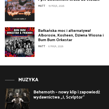
MATT
-
19 MAJA, 2026
Bałkańska moc i alternatywa!
Alborosie, Kosheen, Dziwna Wiosna i
Bum Bum Orkestar
MATT
-
6 MAJA, 2026
MUZYKA
Behemoth – nowy klip i zapowiedź
wydawnictwa „I, Scvlptor”