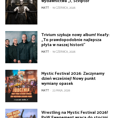
wydawnictwa „I, Scvlptor”
MATT
-
19 CZERWCA, 2026
Trivium szykuje nowy album! Heafy:
„To prawdopodobnie najlepsza
płyta w naszej historii”
MATT
-
19 CZERWCA, 2026
Mystic Festival 2026: Zaczynamy
dzień wcześniej! Nowy punkt
wymiany opasek
MATT
-
23 MAJA, 2026
Wrestling na Mystic Festival 2026!
PpW Ewenement wraca do stoczni