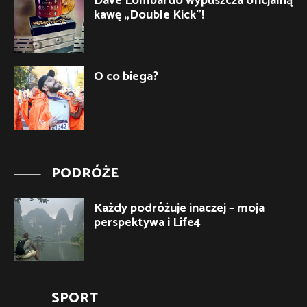
Dave Lombardo wypuszcza oficjalną
kawę „Double Kick”!
O co biega?
PODRÓŻE
Każdy podróżuje inaczej – moja
perspektywa i Life4
SPORT