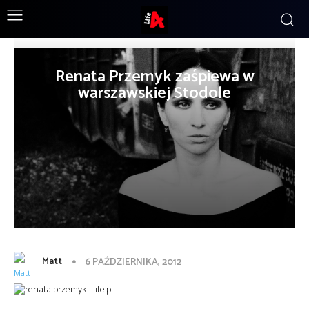
Renata Przemyk zaśpiewa w
warszawskiej Stodole
Matt
6 PAŹDZIERNIKA, 2012