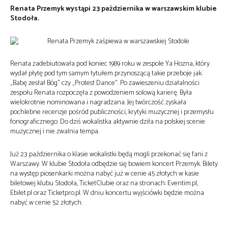
Renata Przemyk wystąpi 23 października w warszawskim klubie
Stodoła.
Renata zadebiutowała pod koniec 1989 roku w zespole Ya Hozna, który
wydał płytę pod tym samym tytułem przynoszącą takie przeboje jak:
„Babę zesłał Bóg” czy „Protest Dance”. Po zawieszeniu działalności
zespołu Renata rozpoczęła z powodzeniem solową karierę. Była
wielokrotnie nominowana i nagradzana. Jej twórczość zyskała
pochlebne recenzje pośród publiczności, krytyki muzycznej i przemysłu
fonograficznego. Do dziś wokalistka aktywnie dziła na polskiej scenie
muzycznej i nie zwalnia tempa.
Już 23 października o klasie wokalistki będą mogli przekonać się fani z
Warszawy. W klubie Stodoła odbędzie się bowiem koncert Przemyk. Bilety
na występ piosenkarki można nabyć już w cenie 45 złotych w kasie
biletowej klubu Stodoła, TicketClubie oraz na stronach: Eventim.pl,
Ebilet.pl oraz Ticketpro.pl. W dniu koncertu wyjściówki będzie można
nabyć w cenie 52 złotych.