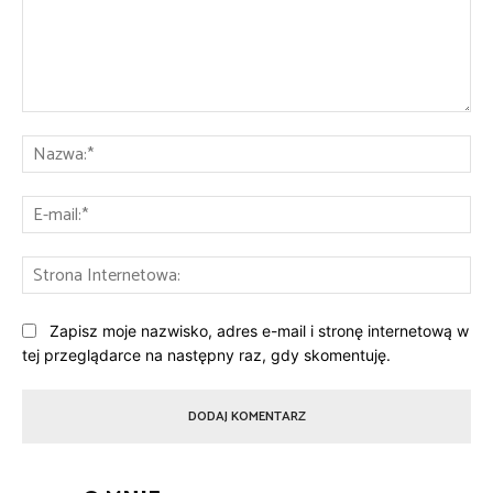
Komentarz:
Na
E-
mai
St
Int
Zapisz moje nazwisko, adres e-mail i stronę internetową w
tej przeglądarce na następny raz, gdy skomentuję.