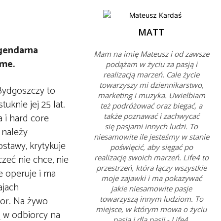
MATT
egendarna
Mam na imię Mateusz i od zawsze
ome.
podążam w życiu za pasją i
realizacją marzeń. Cale życie
towarzyszy mi dziennikarstwo,
 Bydgoszczy to
marketing i muzyka. Uwielbiam
uknie jej 25 lat.
też podróżować oraz biegać, a
 i hard core
także poznawać i zachwycać
się pasjami innych ludzi. To
 należy
niesamowite ile jesteśmy w stanie
stawy, krytykuje
poświęcić, aby sięgać po
zeć nie chce, nie
realizację swoich marzeń. Life4 to
przestrzeń, która łączy wszystkie
e operuje i ma
moje zajawki i ma pokazywać
ajach
jakie niesamowite pasje
tor. Na żywo
towarzyszą innym ludziom. To
miejsce, w którym mowa o życiu
ą w odbiorcy na
pasją i dla pasji - Life4.