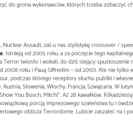
iczyć do grona wykonawców, których trzeba zobaczyć ch
 Nuclear Assault, zaś u nas stylistykę crossover / spe
e
. Istnieją od 2005 roku, a za poczęcie tego kapitaln
Terror (wiosło i wokal), do dziś siejący spustoszenie
08 roku i Pauą Siffredim – od 2010). Ale nie tylko 
our, podczas którego receptory słuchu publiki i własn
y, Austria, Słowenia, Włochy, Francja, Szwajcaria. W lut
Show You Bosch, Mitch!”. Aż 28 kawałków. Kilkadziesiąt
owiązkową porcją imprezowego szaleństwa tu i ówdzie.
ertowego oblicza Terrordome. Lubicie zaszaleć na i po