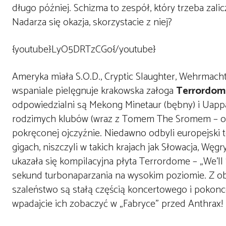
długo później. Schizma to zespół, który trzeba zal
Nadarza się okazja, skorzystacie z niej?
{youtube}LyO5DRTzCGo{/youtube}
Ameryka miała S.O.D., Cryptic Slaughter, Wehrmacht,
wspaniale pielęgnuje krakowska załoga
Terrordom
odpowiedzialni są Mekong Minetaur (bębny) i Uappa 
rodzimych klubów (wraz z Tomem The Sromem – od 20
pokręconej ojczyźnie. Niedawno odbyli europejski t
gigach, niszczyli w takich krajach jak Słowacja, Węgr
ukazała się kompilacyjna płyta Terrordome – „We’ll 
sekund turbonaparzania na wysokim poziomie. Z ob
szaleństwo są stałą częścią koncertowego i pokonc
wpadajcie ich zobaczyć w „Fabryce” przed Anthrax!