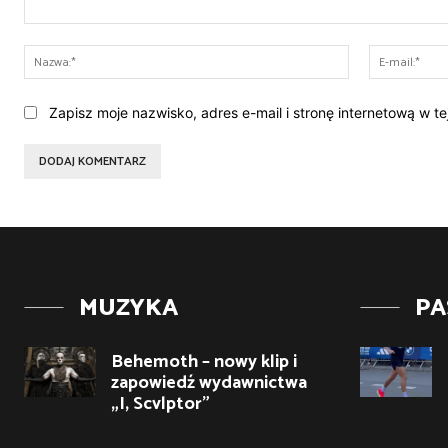
Komentarz:
Nazwa:*
Zapisz moje nazwisko, adres e-mail i stronę internetową w t
MUZYKA
PA
Behemoth – nowy klip i
zapowiedź wydawnictwa
„I, Scvlptor”