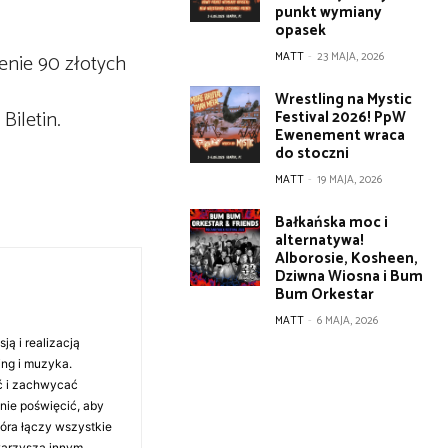
punkt wymiany
opasek
enie 90 złotych
MATT
-
23 MAJA, 2026
Wrestling na Mystic
Biletin.
Festival 2026! PpW
Ewenement wraca
do stoczni
MATT
-
19 MAJA, 2026
Bałkańska moc i
alternatywa!
Alborosie, Kosheen,
Dziwna Wiosna i Bum
Bum Orkestar
MATT
-
6 MAJA, 2026
ą i realizacją
ing i muzyka.
ć i zachwycać
anie poświęcić, aby
tóra łączy wszystkie
warzyszą innym