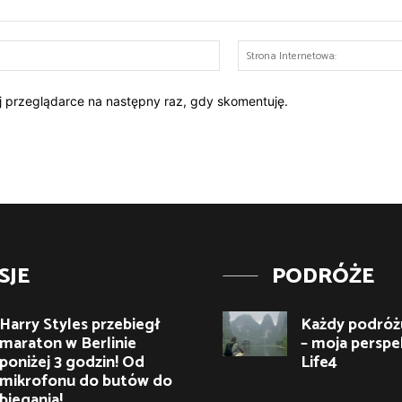
E-
mail:*
ej przeglądarce na następny raz, gdy skomentuję.
SJE
PODRÓŻE
Harry Styles przebiegł
Każdy podróżu
maraton w Berlinie
– moja perspe
poniżej 3 godzin! Od
Life4
mikrofonu do butów do
biegania!