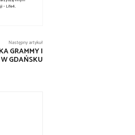
i - Life4.
Następny artykuł
KA GRAMMY I
U W GDAŃSKU