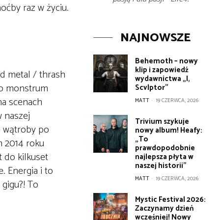
oćby raz w życiu.
NAJNOWSZE
Behemoth – nowy
klip i zapowiedź
ed metal / thrash
wydawnictwa „I,
ego monstrum
Scvlptor”
 na scenach
MATT
-
19 CZERWCA, 2026
w naszej
Trivium szykuje
e wątroby po
nowy album! Heafy:
„To
ym 2014 roku
prawdopodobnie
 do kilkuset
najlepsza płyta w
naszej historii”
 Energia i to
MATT
-
19 CZERWCA, 2026
 gigu?! To
Mystic Festival 2026:
Zaczynamy dzień
wcześniej! Nowy