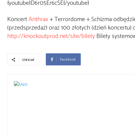
{youtube}D6r05Er6cSE{/youtube}
Koncert
Anthrax
+ Terrordome + Schizma odbędzie s
(przedsprzedaż) oraz 100 złotych (dzień koncertu)
http://knockoutprod.net/site/bilety
Bilety systemowe
Facebook
Udział