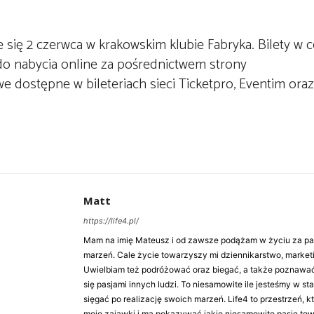
ię 2 czerwca w krakowskim klubie Fabryka. Bilety w c
 do nabycia online za pośrednictwem strony
 dostępne w bileteriach sieci Ticketpro, Eventim oraz 
Matt
https://life4.pl/
Mam na imię Mateusz i od zawsze podążam w życiu za pasj
marzeń. Cale życie towarzyszy mi dziennikarstwo, market
Uwielbiam też podróżować oraz biegać, a także poznawa
się pasjami innych ludzi. To niesamowite ile jesteśmy w st
sięgać po realizację swoich marzeń. Life4 to przestrzeń, k
moje zajawki i ma pokazywać jakie niesamowite pasje to