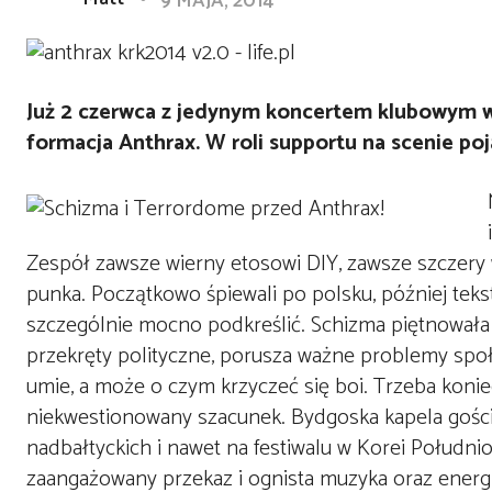
9 MAJA, 2014
Już 2 czerwca z jedynym koncertem klubowym w 
formacja Anthrax. W roli supportu na scenie po
Zespół zawsze wierny etosowi DIY, zawsze szczery w
punka. Początkowo śpiewali po polsku, później teks
szczególnie mocno podkreślić. Schizma piętnowała i
przekręty polityczne, porusza ważne problemy społe
umie, a może o czym krzyczeć się boi. Trzeba konie
niekwestionowany szacunek. Bydgoska kapela gościła
nadbałtyckich i nawet na festiwalu w Korei Południo
zaangażowany przekaz i ognista muzyka oraz energi