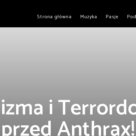
Strona główna
Muzyka
Pasje
Pod
izma i Terror
przed Anthrax!