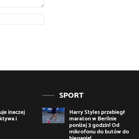
Strona
Internetowa:
SPORT
je inaczej
Harry Styles przebiegł
ktywa i
maraton w Berlinie
poniżej 3 godzin! Od
mikrofonu do butów do
biegania!