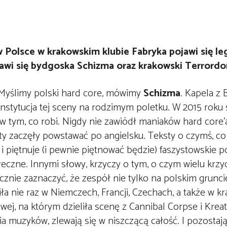
Polsce w krakowskim klubie Fabryka pojawi się l
jawi się bydgoska Schizma oraz krakowski Terrord
Myślimy polski hard core, mówimy
Schizma
. Kapela z
instytucja tej sceny na rodzimym poletku. W 2015 roku st
 tym, co robi. Nigdy nie zawiódł maniaków hard core’a
ty zaczęły powstawać po angielsku. Teksty o czymś, co
 piętnuje (i pewnie piętnować będzie) faszystowskie po
czne. Innymi słowy, krzyczy o tym, o czym wielu krzyc
cznie zaznaczyć, że zespół nie tylko na polskim grunci
 nie raz w Niemczech, Francji, Czechach, a także w kr
wej, na którym dzieliła scenę z Cannibal Corpse i Krea
a muzyków, zlewają się w niszczącą całość. I pozostaj