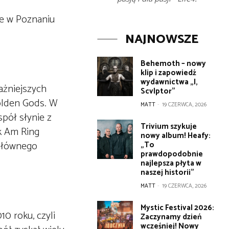
ie w Poznaniu
NAJNOWSZE
Behemoth – nowy
klip i zapowiedź
wydawnictwa „I,
ażniejszych
Scvlptor”
olden Gods. W
MATT
-
19 CZERWCA, 2026
spół słynie z
Trivium szykuje
k Am Ring
nowy album! Heafy:
 głównego
„To
prawdopodobnie
najlepsza płyta w
naszej historii”
MATT
-
19 CZERWCA, 2026
Mystic Festival 2026:
0 roku, czyli
Zaczynamy dzień
wcześniej! Nowy