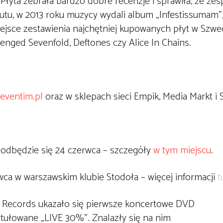
Płyta zebrała bardzo dobre recenzje i sprawiła, że zes
utu, w 2013 roku muzycy wydali album „Infestissumam”,
ejsce zestawienia najchętniej kupowanych płyt w Szwecj
venged Sevenfold, Deftones czy Alice In Chains.
eventim.pl
oraz w sklepach sieci Empik, Media Markt i 
 odbędzie się 24 czerwca – szczegóły
w tym miejscu
.
wca w warszawskim klubie Stodoła – więcej informacji
t