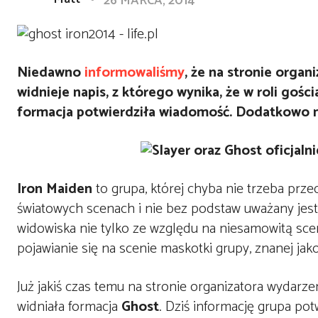
26 MARCA, 2014
Niedawno
informowaliśmy
, że na stronie orga
widnieje napis, z którego wynika, że w roli goś
formacja potwierdziła wiadomość. Dodatkowo n
Iron Maiden
to grupa, której chyba nie trzeba prz
światowych scenach i nie bez podstaw uważany jest
widowiska nie tylko ze względu na niesamowitą sce
pojawianie się na scenie maskotki grupy, znanej jak
Już jakiś czas temu na stronie organizatora wydarz
widniała formacja
Ghost
. Dziś informację grupa po