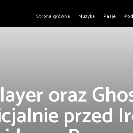
Strona główna
Muzyka
Pasje
Pod
layer oraz Gho
icjalnie przed I