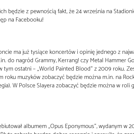
h będzie z pewnością fakt, że 24 września na Stadion
stęp na Facebooku!
oncie ma już tysiące koncertów i opinię jednego z najw
.in. do nagród Grammy, Kerrang! czy Metal Hammer G
 w tym ostatni – „World Painted Blood” z 2009 roku. Ze
ym roku muzyków zobaczyć będzie można m.in. na Roc
wegia). W Polsce Slayera zobaczyć będzie można w roli
debiutował albumem „Opus Eponymous”, wydanym w 201