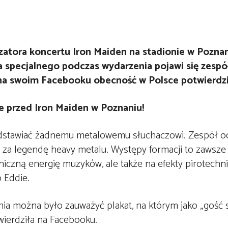
nizatora koncertu Iron Maiden na stadionie w Pozna
cia specjalnego podczas wydarzenia pojawi się zespó
a swoim Facebooku obecność w Polsce potwierdził
edstawiać żadnemu metalowemu słuchaczowi. Zespół od 
 za legendę heavy metalu. Występy formacji to zawsze
niczną energię muzyków, ale także na efekty pirotechn
o Eddie.
enia można było zauważyć plakat, na którym jako „gość 
twierdziła na Facebooku.