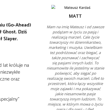
MATT
niu (Go-Ahead)
Mam na imię Mateusz i od zawsze
ł Ghost. Dziś
podążam w życiu za pasją i
realizacją marzeń. Cale życie
 Slayer.
towarzyszy mi dziennikarstwo,
marketing i muzyka. Uwielbiam
też podróżować oraz biegać, a
także poznawać i zachwycać
się pasjami innych ludzi. To
lat króluje na
niesamowite ile jesteśmy w stanie
 niezwykłe
poświęcić, aby sięgać po
iczne oraz
realizację swoich marzeń. Life4 to
przestrzeń, która łączy wszystkie
moje zajawki i ma pokazywać
jakie niesamowite pasje
specjalny”
towarzyszą innym ludziom. To
miejsce, w którym mowa o życiu
pasją i dla pasji - Life4.