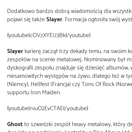
Dodatkowo bardzo dobrą wiadomością dla wszystkic
pojawi się także
Slayer
. Formacja ogłosiła swój wy
{youtube}cOVzXYEU3Bk{/youtube}
Slayer
karierę zaczął trzy dekady temu, na swoim k
zespołów na scenie metalowej. Nominowany był m
dyskografii zespołu znajduje się dziesięć albumów,
niesamowitych występów na żywo, dlatego też w t
(Niemcy), Hellfest (Francja) czy Tons Of Rock (Nor
supportu Iron Maiden.
{youtube}rvuO2EvCTAE{/youtube}
Ghost
to szwedzki zespół heavy metalowy, który 