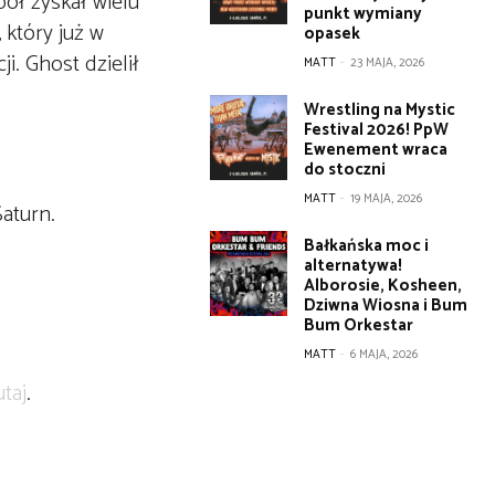
pół zyskał wielu
punkt wymiany
 który już w
opasek
i. Ghost dzielił
MATT
-
23 MAJA, 2026
Wrestling na Mystic
Festival 2026! PpW
Ewenement wraca
do stoczni
MATT
-
19 MAJA, 2026
Saturn.
Bałkańska moc i
alternatywa!
Alborosie, Kosheen,
Dziwna Wiosna i Bum
Bum Orkestar
MATT
-
6 MAJA, 2026
utaj
.