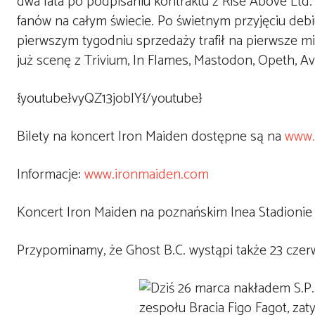
dwa lata po podpisaniu kontraktu z Rise Above Ltd. 
fanów na całym świecie. Po świetnym przyjęciu debi
pierwszym tygodniu sprzedaży trafił na pierwsze mi
już scenę z Trivium, In Flames, Mastodon, Opeth, A
{youtube}vyQZ13jobIY{/youtube}
Bilety na koncert Iron Maiden dostępne są na
www.
Informacje:
www.ironmaiden.com
Koncert Iron Maiden na poznańskim Inea Stadionie
Przypominamy, że Ghost B.C. wystąpi także 23 czer