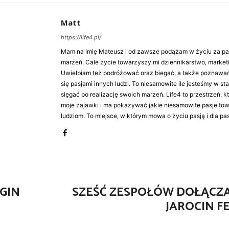
Matt
https://life4.pl/
Mam na imię Mateusz i od zawsze podążam w życiu za pasj
marzeń. Cale życie towarzyszy mi dziennikarstwo, market
Uwielbiam też podróżować oraz biegać, a także poznawa
się pasjami innych ludzi. To niesamowite ile jesteśmy w st
sięgać po realizację swoich marzeń. Life4 to przestrzeń, k
moje zajawki i ma pokazywać jakie niesamowite pasje to
ludziom. To miejsce, w którym mowa o życiu pasją i dla pasj
RGIN
SZEŚĆ ZESPOŁÓW DOŁĄCZ
JAROCIN F