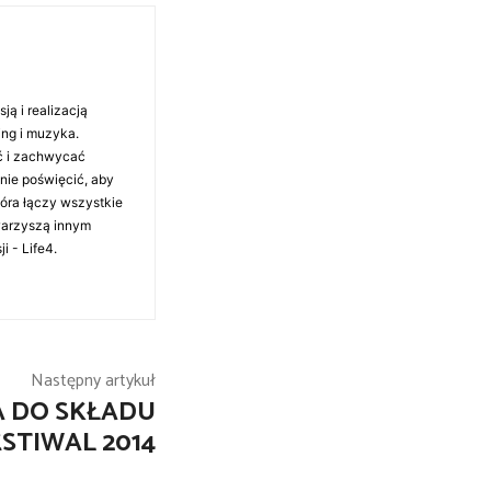
ą i realizacją
ing i muzyka.
ć i zachwycać
anie poświęcić, aby
tóra łączy wszystkie
warzyszą innym
i - Life4.
Następny artykuł
A DO SKŁADU
ESTIWAL 2014