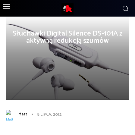
Słuchawki Digital Silence DS-101A z
aktywną redukcją szumów
Matt
8 LIPCA, 2012