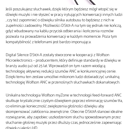
Jeśli poszukujesz słuchawek, dzięki którym będziesz mógł wtopić się w
dźwięki muzyki i nie słyszeć w pracy irytujących konwersacji innych ludzi
, czy też zapomnieć o dźwięku silnika autobusu to będziesz z nich w
zupełności zadowolny. Możliwości DS101-A na tym się jednak nie kończą,
gdyż wbudowany na kablu przycisk odbierania i kończenia rozmów
pozwala na prowadzenia konwersacji w każdym momencie. Poza tym
kompatybilność z telefonami jest bardzo imponująca.
Digital Silence DS101-A zostały stworzone w kooperacji z Wolfson
Microelectronics – producentem, który definiuje standardy w dźwięku w
branży audio już od 25 lat. Wprowadził on tym razem wiodącą
technologię aktywnej redukcji szumów ANC w konkurencyjnej cenie.
Dzięki temu ten zestaw umożliwi milionom ludzi doświadczyć unikalną
technologię Wolfson ANC w przenośnych słuchawkach dokanałowych.
Unikalna technologia Wolfson myZone w technologii feed-forward ANC
skutkuje krystalicznie czystym dźwiękiem poprzez eliminację szumów tła,
co eliminuje konieczność zwiększenia głośności dźwięku aby
skompensować zakłócenia zewnętrzne. Obecnie DS101A stanowi idealne
rozwiązanie, aby zapobiec uszkodzeniom słuchu spowodowanym przez
słuchanie głośnej muzyki przez dłuższy czas, jednocześnie zapewniając
dźwięk o jakości HD.