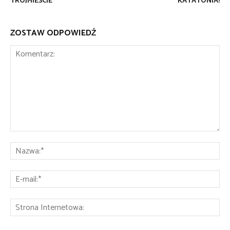
TRÓJMIEŚCIE
KATATONIA!
ZOSTAW ODPOWIEDŹ
Komentarz:
Na
E-
mai
St
Int