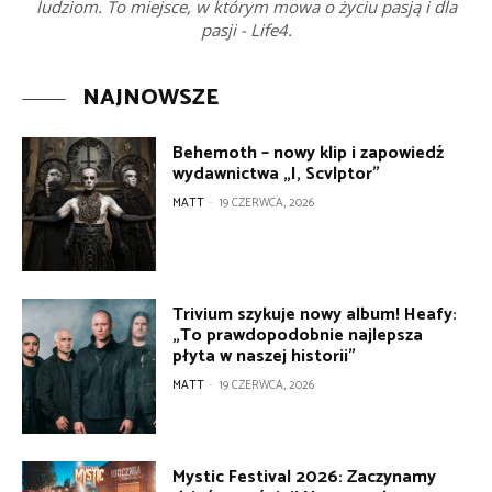
ludziom. To miejsce, w którym mowa o życiu pasją i dla
pasji - Life4.
NAJNOWSZE
Behemoth – nowy klip i zapowiedź
wydawnictwa „I, Scvlptor”
MATT
-
19 CZERWCA, 2026
Trivium szykuje nowy album! Heafy:
„To prawdopodobnie najlepsza
płyta w naszej historii”
MATT
-
19 CZERWCA, 2026
Mystic Festival 2026: Zaczynamy