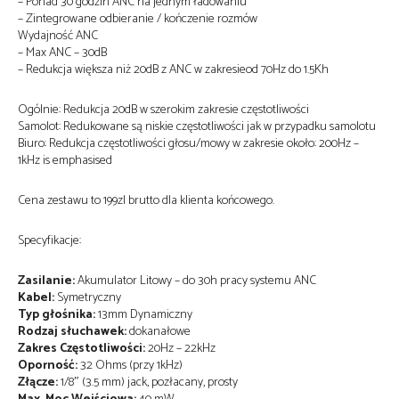
– Ponad 30 godzin ANC na jednym ładowaniu
– Zintegrowane odbieranie / kończenie rozmów
Wydajność ANC
– Max ANC – 30dB
– Redukcja większa niż 20dB z ANC w zakresieod 70Hz do 1.5Kh
Ogólnie: Redukcja 20dB w szerokim zakresie częstotliwości
Samolot: Redukowane są niskie częstotliwości jak w przypadku samolotu
Biuro: Redukcja częstotliwości głosu/mowy w zakresie około: 200Hz –
1kHz is emphasised
Cena zestawu to 199zl brutto dla klienta końcowego.
Specyfikacje:
Zasilanie:
Akumulator Litowy – do 30h pracy systemu ANC
Kabel:
Symetryczny
Typ głośnika:
13mm Dynamiczny
Rodzaj słuchawek:
dokanałowe
Zakres Częstotliwości:
20Hz – 22kHz
Oporność:
32 Ohms (przy 1kHz)
Złącze:
1/8″ (3.5 mm) jack, pozłacany, prosty