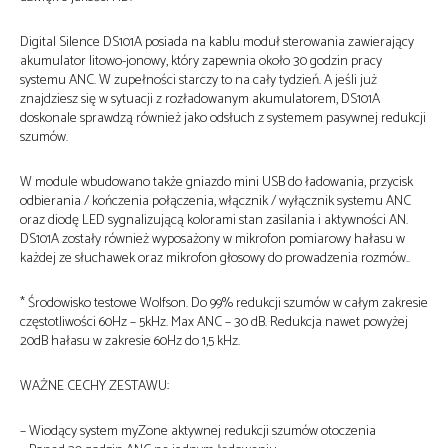
Digital Silence DS101A posiada na kablu moduł sterowania zawierający
akumulator litowo-jonowy, który zapewnia około 30 godzin pracy
systemu ANC. W zupełności starczy to na cały tydzień. A jeśli już
znajdziesz się w sytuacji z rozładowanym akumulatorem, DS101A
doskonale sprawdzą również jako odsłuch z systemem pasywnej redukcji
szumów.
W module wbudowano także gniazdo mini USB do ładowania, przycisk
odbierania / kończenia połączenia, włącznik / wyłącznik systemu ANC
oraz diodę LED sygnalizującą kolorami stan zasilania i aktywności AN.
DS101A zostały również wyposażony w mikrofon pomiarowy hałasu w
każdej ze słuchawek oraz mikrofon głosowy do prowadzenia rozmów..
* Środowisko testowe Wolfson. Do 99% redukcji szumów w całym zakresie
częstotliwości 60Hz – 5kHz. Max ANC – 30 dB. Redukcja nawet powyżej
20dB hałasu w zakresie 60Hz do 1,5 kHz.
WAŻNE CECHY ZESTAWU:
– Wiodący system myZone aktywnej redukcji szumów otoczenia