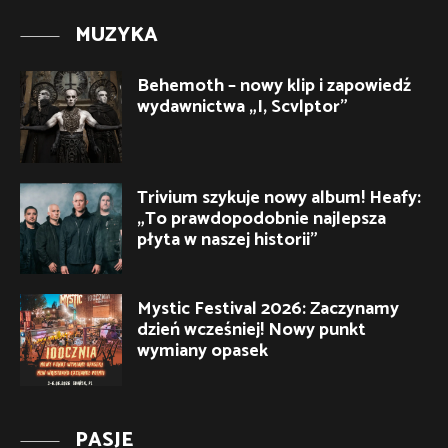
MUZYKA
Behemoth – nowy klip i zapowiedź
wydawnictwa „I, Scvlptor”
Trivium szykuje nowy album! Heafy:
„To prawdopodobnie najlepsza
płyta w naszej historii”
Mystic Festival 2026: Zaczynamy
dzień wcześniej! Nowy punkt
wymiany opasek
PASJE