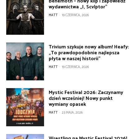
Behemoth – nowy klip i zapowiedź
wydawnictwa „I, Scvlptor”
MATT
-
19 CZERWCA, 2026
Trivium szykuje nowy album! Heafy:
„To prawdopodobnie najlepsza
płyta w naszej historii”
MATT
-
19 CZERWCA, 2026
Mystic Festival 2026: Zaczynamy
dzień wcześniej! Nowy punkt
wymiany opasek
MATT
-
23 MAJA, 2026
Wrestling na Mystic Festival 2026!