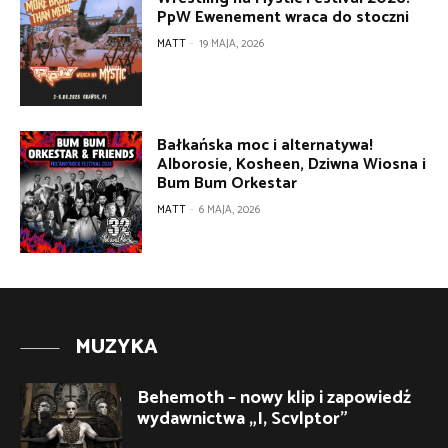
PpW Ewenement wraca do stoczni
MATT
-
19 MAJA, 2026
Bałkańska moc i alternatywa!
Alborosie, Kosheen, Dziwna Wiosna i
Bum Bum Orkestar
MATT
-
6 MAJA, 2026
MUZYKA
Behemoth – nowy klip i zapowiedź
wydawnictwa „I, Scvlptor”