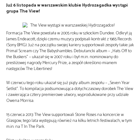
Już 6 listopada w warszawskim klubie Hydrozagadka wystąpi
grupa The View!
Formacja The View powstała w 2005 roku w szkockim Dundee. Odkrył ją
James Endeacott, dzięki czemu muzycy podpisali kontrakt z 1965 Records
(Sony BMG). Już na początku swojej kariery supportowali zespoły takie jak
Primal Scream czy The Babyshambles. Debiutancki album – „Hats Off to
the Buskers” – ukazał się w 2007 roku i był m.in. nominowany do
prestiżowej nagrody Mercury Prize, a zespół określono mianem
następców The Libertines!
W czerwcu tego roku ukazał się już piąty album zespołu – „Seven Year
Setlist”. To kompilacja podsumowująca dotychczasowy dorobek The View
i zawierająca cztery premierowe utwory, wyprodukowane przy udziale
Owena Morrisa.
15 czerwca 2013 The View supportowali Stone Roses na koncercie w
Glasgow, tego lata występują również na kilku letnich festiwalach, w tym
m.in. na T In The Park.