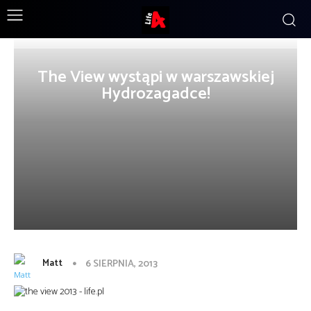
The View wystąpi w warszawskiej
Hydrozagadce!
Matt
6 SIERPNIA, 2013