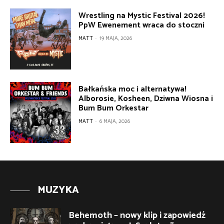
Wrestling na Mystic Festival 2026!
PpW Ewenement wraca do stoczni
MATT
-
19 MAJA, 2026
Bałkańska moc i alternatywa!
Alborosie, Kosheen, Dziwna Wiosna i
Bum Bum Orkestar
MATT
-
6 MAJA, 2026
MUZYKA
Behemoth – nowy klip i zapowiedź