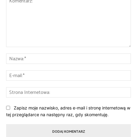
Komentarz:
Na
E-
mai
St
Int
Zapisz moje nazwisko, adres e-mail i stronę internetową w
tej przeglądarce na następny raz, gdy skomentuję.