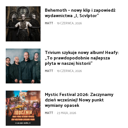
Behemoth – nowy klip i zapowiedź
wydawnictwa „I, Scvlptor”
MATT
-
19 CZERWCA, 2026
Trivium szykuje nowy album! Heafy:
„To prawdopodobnie najlepsza
płyta w naszej historii”
MATT
-
19 CZERWCA, 2026
Mystic Festival 2026: Zaczynamy
dzień wcześniej! Nowy punkt
wymiany opasek
MATT
-
23 MAJA, 2026