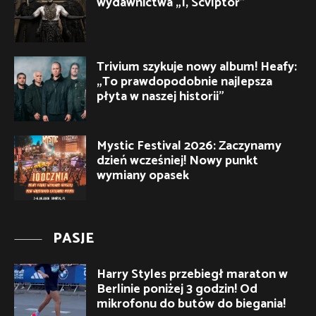
wydawnictwa „I, Scvlptor”
Trivium szykuje nowy album! Heafy:
„To prawdopodobnie najlepsza
płyta w naszej historii”
Mystic Festival 2026: Zaczynamy
dzień wcześniej! Nowy punkt
wymiany opasek
PASJE
Harry Styles przebiegł maraton w
Berlinie poniżej 3 godzin! Od
mikrofonu do butów do biegania!