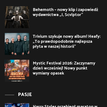
Behemoth – nowy klip i zapowiedź
wydawnictwa „I, Scvlptor”
Trivium szykuje nowy album! Heafy:
„To prawdopodobnie najlepsza
płyta w naszej historii”
Mystic Festival 2026: Zaczynamy
dzień wcześniej! Nowy punkt
wymiany opasek
PASJE
Harry Styles przebiegł maraton w