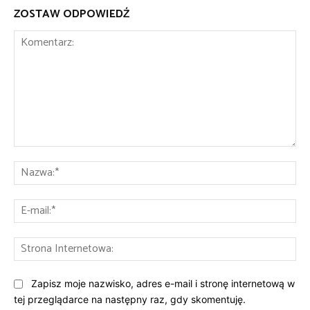
ZOSTAW ODPOWIEDŹ
Komentarz:
Na
E-
mai
St
Int
Zapisz moje nazwisko, adres e-mail i stronę internetową w
tej przeglądarce na następny raz, gdy skomentuję.