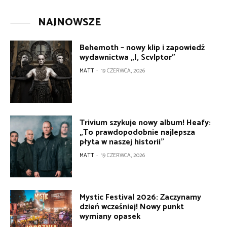
NAJNOWSZE
Behemoth – nowy klip i zapowiedź
wydawnictwa „I, Scvlptor”
MATT
-
19 CZERWCA, 2026
Trivium szykuje nowy album! Heafy:
„To prawdopodobnie najlepsza
płyta w naszej historii”
MATT
-
19 CZERWCA, 2026
Mystic Festival 2026: Zaczynamy
dzień wcześniej! Nowy punkt
wymiany opasek