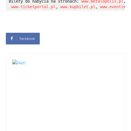
Bilety do nabycia na stronach: 
www.metalopolis.pl
, 
w
www.ticketportal.pl
,
 www.kupbilet.pl
, 
www.eventim.p
Facebook