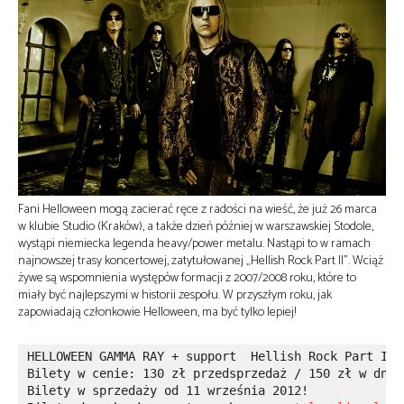
Fani Helloween mogą zacierać ręce z radości na wieść, że już 26 marca
w klubie Studio (Kraków), a także dzień później w warszawskiej Stodole,
wystąpi niemiecka legenda heavy/power metalu. Nastąpi to w ramach
najnowszej trasy koncertowej, zatytułowanej „Hellish Rock Part II”. Wciąż
żywe są wspomnienia występów formacji z 2007/2008 roku, które to
miały być najlepszymi w historii zespołu. W przyszłym roku, jak
zapowiadają członkowie Helloween, ma być tylko lepiej!
HELLOWEEN GAMMA RAY + support  Hellish Rock Part II 
Bilety w cenie: 130 zł przedsprzedaż / 150 zł w dniu
Bilety w sprzedaży od 11 września 2012! 