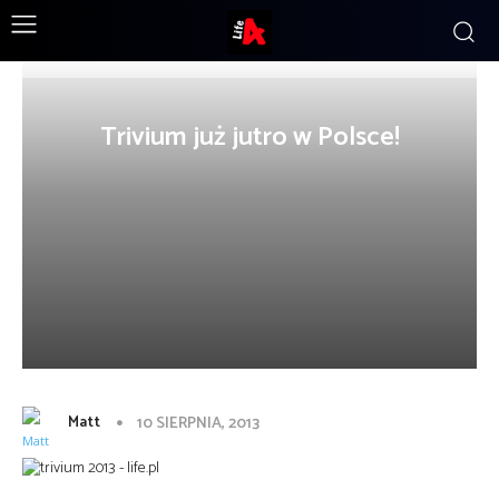
Trivium już jutro w Polsce!
Matt
10 SIERPNIA, 2013