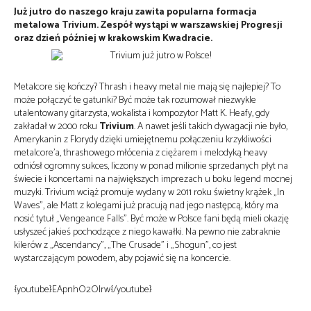
Już jutro do naszego kraju zawita popularna formacja
metalowa Trivium. Zespół wystąpi w warszawskiej Progresji
oraz dzień później w krakowskim Kwadracie.
Metalcore się kończy? Thrash i heavy metal nie mają się najlepiej? To
może połączyć te gatunki? Być może tak rozumował niezwykle
utalentowany gitarzysta, wokalista i kompozytor Matt K. Heafy, gdy
zakładał w 2000 roku
Trivium
. A nawet jeśli takich dywagacji nie było,
Amerykanin z Florydy dzięki umiejętnemu połączeniu krzykliwości
metalcore’a, thrashowego młócenia z ciężarem i melodyką heavy
odniósł ogromny sukces, liczony w ponad milionie sprzedanych płyt na
świecie i koncertami na największych imprezach u boku legend mocnej
muzyki. Trivium wciąż promuje wydany w 2011 roku świetny krążek „In
Waves”, ale Matt z kolegami już pracują nad jego następcą, który ma
nosić tytuł „Vengeance Falls”. Być może w Polsce fani będą mieli okazję
usłyszeć jakieś pochodzące z niego kawałki. Na pewno nie zabraknie
kilerów z „Ascendancy”, „The Crusade” i „Shogun”, co jest
wystarczającym powodem, aby pojawić się na koncercie.
{youtube}EApnhO2OIrw{/youtube}