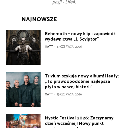
pasji - Life4.
NAJNOWSZE
Behemoth – nowy klip i zapowiedź
wydawnictwa „I, Scvlptor”
MATT
-
19 CZERWCA, 2026
Trivium szykuje nowy album! Heafy:
„To prawdopodobnie najlepsza
płyta w naszej historii”
MATT
-
19 CZERWCA, 2026
Mystic Festival 2026: Zaczynamy
dzień wcześniej! Nowy punkt