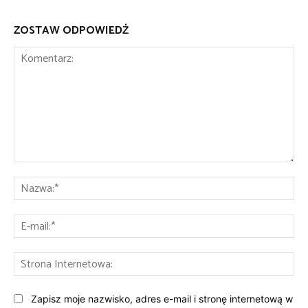
ZOSTAW ODPOWIEDŹ
Komentarz:
Na
E-
mai
St
Int
Zapisz moje nazwisko, adres e-mail i stronę internetową w