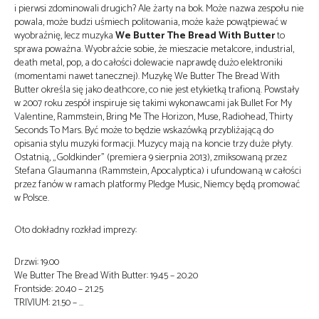
i pierwsi zdominowali drugich? Ale żarty na bok. Może nazwa zespołu nie
powala, może budzi uśmiech politowania, może każe powątpiewać w
wyobraźnię, lecz muzyka
We Butter The Bread With Butter
to
sprawa poważna. Wyobraźcie sobie, że mieszacie metalcore, industrial,
death metal, pop, a do całości dolewacie naprawdę dużo elektroniki
(momentami nawet tanecznej). Muzykę We Butter The Bread With
Butter określa się jako deathcore, co nie jest etykietką trafioną. Powstały
w 2007 roku zespół inspiruje się takimi wykonawcami jak Bullet For My
Valentine, Rammstein, Bring Me The Horizon, Muse, Radiohead, Thirty
Seconds To Mars. Być może to będzie wskazówką przybliżającą do
opisania stylu muzyki formacji. Muzycy mają na koncie trzy duże płyty.
Ostatnią, „Goldkinder” (premiera 9 sierpnia 2013), zmiksowaną przez
Stefana Glaumanna (Rammstein, Apocalyptica) i ufundowaną w całości
przez fanów w ramach platformy Pledge Music, Niemcy będą promować
w Polsce.
Oto dokładny rozkład imprezy:
Drzwi: 19.00
We Butter The Bread With Butter: 19.45 – 20.20
Frontside: 20.40 – 21.25
TRIVIUM: 21.50 – …