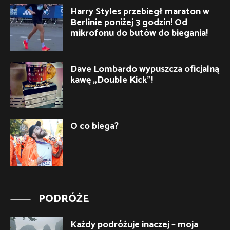
Harry Styles przebiegł maraton w
Berlinie poniżej 3 godzin! Od
mikrofonu do butów do biegania!
Dave Lombardo wypuszcza oficjalną
kawę „Double Kick”!
O co biega?
PODRÓŻE
Każdy podróżuje inaczej – moja