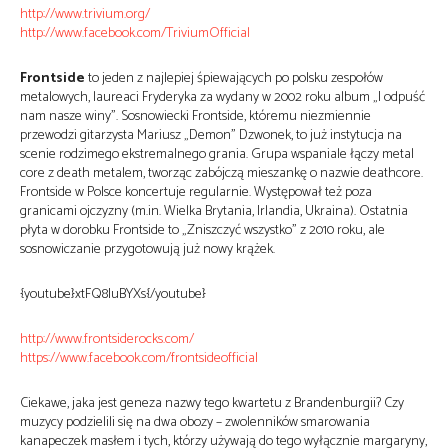
http://www.trivium.org/
http://www.facebook.com/TriviumOfficial
Frontside
to jeden z najlepiej śpiewających po polsku zespołów
metalowych, laureaci Fryderyka za wydany w 2002 roku album „I odpuść
nam nasze winy”. Sosnowiecki Frontside, któremu niezmiennie
przewodzi gitarzysta Mariusz „Demon” Dzwonek, to już instytucja na
scenie rodzimego ekstremalnego grania. Grupa wspaniale łączy metal
core z death metalem, tworząc zabójczą mieszankę o nazwie deathcore.
Frontside w Polsce koncertuje regularnie. Występował też poza
granicami ojczyzny (m.in. Wielka Brytania, Irlandia, Ukraina). Ostatnia
płyta w dorobku Frontside to „Zniszczyć wszystko” z 2010 roku, ale
sosnowiczanie przygotowują już nowy krążek.
{youtube}xtFQ8IuBYXs{/youtube}
http://www.frontsiderocks.com/
https://www.facebook.com/frontsideofficial
Ciekawe, jaka jest geneza nazwy tego kwartetu z Brandenburgii? Czy
muzycy podzielili się na dwa obozy – zwolenników smarowania
kanapeczek masłem i tych, którzy używają do tego wyłącznie margaryny,