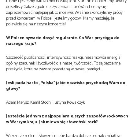
rośnie i jesteśmy bardzo mocno skupieni. Starannie dobieramy utwory
do setlisty (także zgodnie z życzeniami fanów) i chcemy się
zaprezentować najlepiej jak to możliwe. Właśnie skończyliśmy próby
przed koncertami w Polsce i jesteśmy gotowi. Mamy nadzieję, że
pojawicie się na naszym koncercie!
W Polsce bywacie dosyć regularnie. Co Was przyciąga do
naszego kraju?
Szczerość publiczności, intensywność reakcji, niesamowita energia i
ogólny szacunek i życzliwość dla naszej twórczości. To są bezcenne
przeżycia, które na zawsze pozostaną w naszej pamięci.
Jeśli pada hasło „Polska” jakie nazwiska przychodzą Wam do
głowy?
Adam Małysz, Kamil Stoch i Justyna Kowalczyk.
Jesteście jednym z najpopularniejszych zespołów rockowych
w Waszym kraju. Jak miewa się słoweński rock?
Wierzę, że rock na Słowenii ma się bardzo dobrze, jednak chciałbym