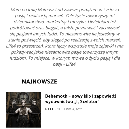
Mam na imię Mateusz i od zawsze podążam w życiu za
pasją i realizacją marzeń. Cale życie towarzyszy mi
dziennikarstwo, marketing i muzyka. Uwielbiam też
podróżować oraz biegać, a także poznawać i zachwycać
się pasjami innych ludzi. To niesamowite ile jesteśmy w
stanie poświęcić, aby sięgać po realizację swoich marzeń.
Life4 to przestrzeń, która łączy wszystkie moje zajawki i ma
pokazywać jakie niesamowite pasje towarzyszą innym
ludziom. To miejsce, w którym mowa o życiu pasją i dla
pasji - Life4.
NAJNOWSZE
Behemoth – nowy klip i zapowiedź
wydawnictwa „I, Scvlptor”
MATT
-
19 CZERWCA, 2026