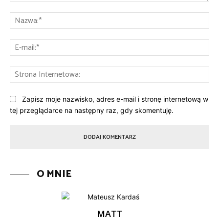
Komentarz:
Na
E-
mai
St
Int
Zapisz moje nazwisko, adres e-mail i stronę internetową w
tej przeglądarce na następny raz, gdy skomentuję.
O MNIE
MATT