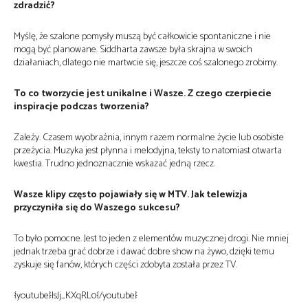
zdradzić?
Myślę, że szalone pomysły muszą być całkowicie spontaniczne i nie
mogą być planowane. Siddharta zawsze była skrajna w swoich
działaniach, dlatego nie martwcie się, jeszcze coś szalonego zrobimy.
To co tworzycie jest unikalne i Wasze. Z czego czerpiecie
inspiracje podczas tworzenia?
Zależy. Czasem wyobraźnia, innym razem normalne życie lub osobiste
przeżycia. Muzyka jest płynna i melodyjna, teksty to natomiast otwarta
kwestia. Trudno jednoznacznie wskazać jedną rzecz.
Wasze klipy często pojawiały się w MTV. Jak telewizja
przyczyniła się do Waszego sukcesu?
To było pomocne. Jest to jeden z elementów muzycznej drogi. Nie mniej
jednak trzeba grać dobrze i dawać dobre show na żywo, dzięki temu
zyskuje się fanów, których części zdobyta została przez TV.
{youtube}IsJj_KXqRL0{/youtube}