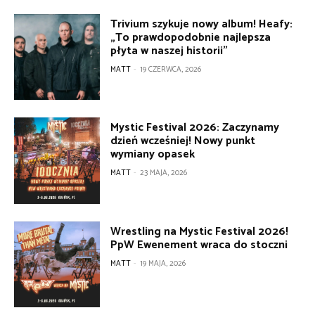
Trivium szykuje nowy album! Heafy:
„To prawdopodobnie najlepsza
płyta w naszej historii”
MATT
-
19 CZERWCA, 2026
Mystic Festival 2026: Zaczynamy
dzień wcześniej! Nowy punkt
wymiany opasek
MATT
-
23 MAJA, 2026
Wrestling na Mystic Festival 2026!
PpW Ewenement wraca do stoczni
MATT
-
19 MAJA, 2026