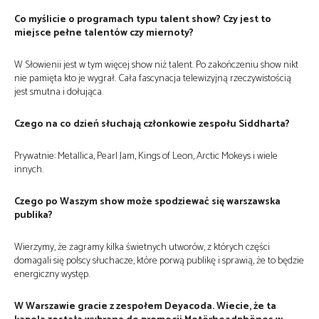
Co myślicie o programach typu talent show? Czy jest to
miejsce pełne talentów czy miernoty?
W Słowienii jest w tym więcej show niż talent. Po zakończeniu show nikt
nie pamięta kto je wygrał. Cała fascynacja telewizyjną rzeczywistością
jest smutna i dołująca.
Czego na co dzień słuchają członkowie zespołu Siddharta?
Prywatnie: Metallica, Pearl Jam, Kings of Leon, Arctic Mokeys i wiele
innych.
Czego po Waszym show może spodziewać się warszawska
publika?
Wierzymy, że zagramy kilka świetnych utworów, z których części
domagali się polscy słuchacze, które porwą publikę i sprawią, że to będzie
energiczny występ.
W Warszawie gracie z zespołem Deyacoda. Wiecie, że ta