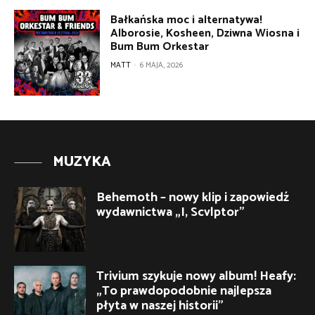
Bałkańska moc i alternatywa!
Alborosie, Kosheen, Dziwna Wiosna i
Bum Bum Orkestar
MATT
-
6 MAJA, 2026
MUZYKA
Behemoth – nowy klip i zapowiedź
wydawnictwa „I, Scvlptor”
Trivium szykuje nowy album! Heafy:
„To prawdopodobnie najlepsza
płyta w naszej historii”