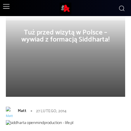
Tuż przed wizytą w Polsce –
wywiad z formacją Siddharta!
Matt
27 LUTEGO, 2014