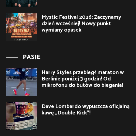
Mystic Festival 2026: Zaczynamy
dzień wcześniej! Nowy punkt
wymiany opasek
PASJE
Harry Styles przebiegł maraton w
Berlinie poniżej 3 godzin! Od
mikrofonu do butów do biegania!
Dave Lombardo wypuszcza oficjalną
kawę „Double Kick”!