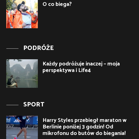
O co biega?
PODRÓŻE
Każdy podróżuje inaczej – moja
perspektywa i Life4
SPORT
Harry Styles przebiegł maraton w
Berlinie poniżej 3 godzin! Od
mikrofonu do butów do biegania!