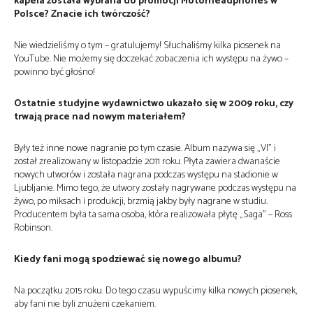
kapela została wybrana do promocji Motörheadphönes w
Polsce? Znacie ich twórczość?
Nie wiedzieliśmy o tym – gratulujemy! Słuchaliśmy kilka piosenek na
YouTube. Nie możemy się doczekać zobaczenia ich występu na żywo –
powinno być głośno!
Ostatnie studyjne wydawnictwo ukazało się w 2009 roku, czy
trwają prace nad nowym materiałem?
Były też inne nowe nagranie po tym czasie. Album nazywa się „VI” i
został zrealizowany w listopadzie 2011 roku. Płyta zawiera dwanaście
nowych utworów i została nagrana podczas występu na stadionie w
Ljubljanie. Mimo tego, że utwory zostały nagrywane podczas występu na
żywo, po miksach i produkcji, brzmią jakby były nagrane w studiu.
Producentem była ta sama osoba, która realizowała płytę „Saga” – Ross
Robinson.
Kiedy fani mogą spodziewać się nowego albumu?
Na początku 2015 roku. Do tego czasu wypuścimy kilka nowych piosenek,
aby fani nie byli znużeni czekaniem.