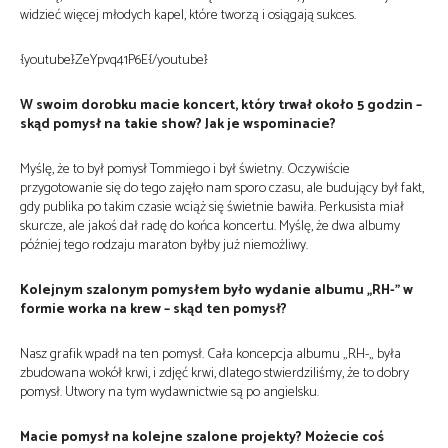
widzieć więcej młodych kapel, które tworzą i osiągają sukces.
{youtube}ZeYpvq41P6E{/youtube}
W swoim dorobku macie koncert, który trwał około 5 godzin –
skąd pomysł na takie show? Jak je wspominacie?
Myślę, że to był pomysł Tommiego i był świetny. Oczywiście
przygotowanie się do tego zajęło nam sporo czasu, ale budujący był fakt,
gdy publika po takim czasie wciąż się świetnie bawiła. Perkusista miał
skurcze, ale jakoś dał radę do końca koncertu. Myślę, że dwa albumy
później tego rodzaju maraton byłby już niemożliwy.
Kolejnym szalonym pomysłem było wydanie albumu „RH-” w
formie worka na krew – skąd ten pomysł?
Nasz grafik wpadł na ten pomysł. Cała koncepcja albumu „RH-„ była
zbudowana wokół krwi, i zdjęć krwi, dlatego stwierdziliśmy, że to dobry
pomysł. Utwory na tym wydawnictwie są po angielsku.
Macie pomysł na kolejne szalone projekty? Możecie coś