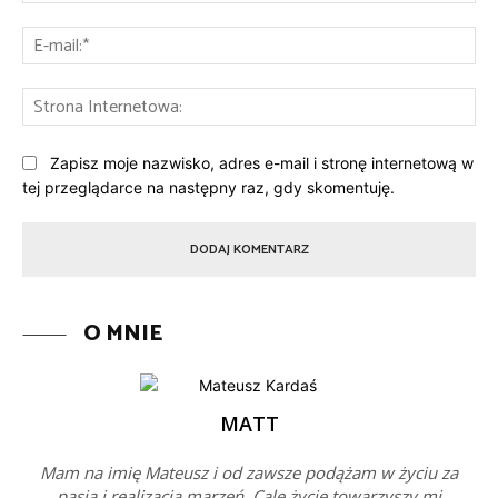
E-
mai
St
Int
Zapisz moje nazwisko, adres e-mail i stronę internetową w
tej przeglądarce na następny raz, gdy skomentuję.
O MNIE
MATT
Mam na imię Mateusz i od zawsze podążam w życiu za
pasją i realizacją marzeń. Cale życie towarzyszy mi