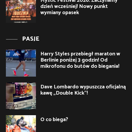
Mystic Festival 2026: Zaczynamy
dzień wcześniej! Nowy punkt
wymiany opasek
PASJE
Harry Styles przebiegł maraton w
Berlinie poniżej 3 godzin! Od
mikrofonu do butów do biegania!
Dave Lombardo wypuszcza oficjalną
kawę „Double Kick”!
O co biega?