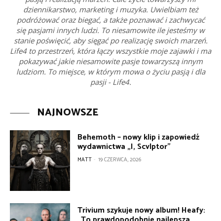
dziennikarstwo, marketing i muzyka. Uwielbiam też
podróżować oraz biegać, a także poznawać i zachwycać
się pasjami innych ludzi. To niesamowite ile jesteśmy w
stanie poświęcić, aby sięgać po realizację swoich marzeń.
Life4 to przestrzeń, która łączy wszystkie moje zajawki i ma
pokazywać jakie niesamowite pasje towarzyszą innym
ludziom. To miejsce, w którym mowa o życiu pasją i dla
pasji - Life4.
NAJNOWSZE
Behemoth – nowy klip i zapowiedź
wydawnictwa „I, Scvlptor”
MATT
-
19 CZERWCA, 2026
Trivium szykuje nowy album! Heafy:
„To prawdopodobnie najlepsza