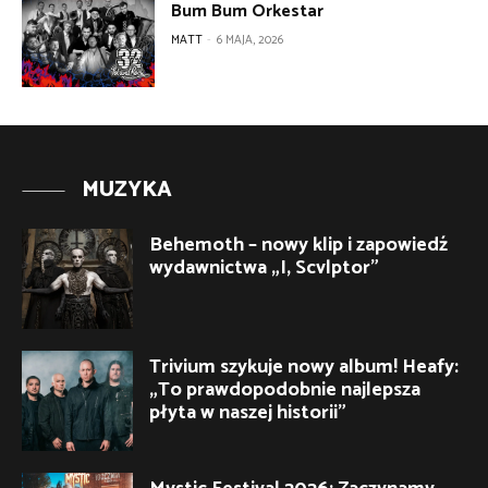
Bum Bum Orkestar
MATT
-
6 MAJA, 2026
MUZYKA
Behemoth – nowy klip i zapowiedź
wydawnictwa „I, Scvlptor”
Trivium szykuje nowy album! Heafy:
„To prawdopodobnie najlepsza
płyta w naszej historii”