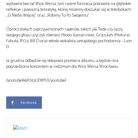
wydawnictwo od Wice Wersa, tym razem formacja postawiła na głębokie
reflekcje i poważną tematykę, której mozemy doszukać się w teledyskach:
„O Niebo Więcej” oraz „Robimy To Po Swojemu”.
Oprócz stałych zaprzyjaźnionych raperów, takich jak Tede czy Jazzy,
swojego głosu użyczyli również: Miodu (Jamal crew), Grizzulah (Mixtura),
Fabuła, RY23, B.R.O.oraz włoski wokalista jamajskiego pochodzenia – Lion
D.
14 grudnia odbędzie się sklepowa premiera albumu, a będzie ona
poprzedzona koncertem w rodzimym dla Wice Wersa Wrocławiu.
{youtube}k6AS53UD8YU{/youtube}
Facebook