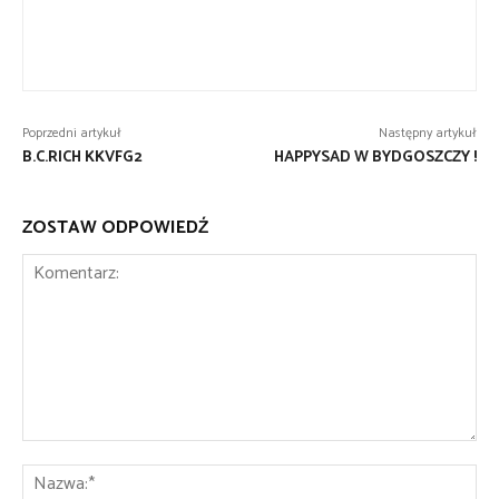
Poprzedni artykuł
Następny artykuł
B.C.RICH KKVFG2
HAPPYSAD W BYDGOSZCZY !
ZOSTAW ODPOWIEDŹ
Komentarz:
Na