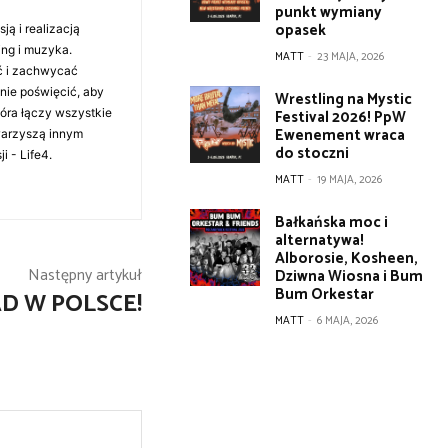
punkt wymiany
opasek
ą i realizacją
ing i muzyka.
MATT
-
23 MAJA, 2026
ć i zachwycać
anie poświęcić, aby
Wrestling na Mystic
tóra łączy wszystkie
Festival 2026! PpW
Ewenement wraca
warzyszą innym
do stoczni
i - Life4.
MATT
-
19 MAJA, 2026
Bałkańska moc i
alternatywa!
Alborosie, Kosheen,
Następny artykuł
Dziwna Wiosna i Bum
Bum Orkestar
D W POLSCE!
MATT
-
6 MAJA, 2026