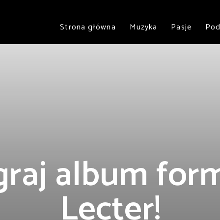
Strona główna
Muzyka
Pasje
Pod
raj album form
Lecter!