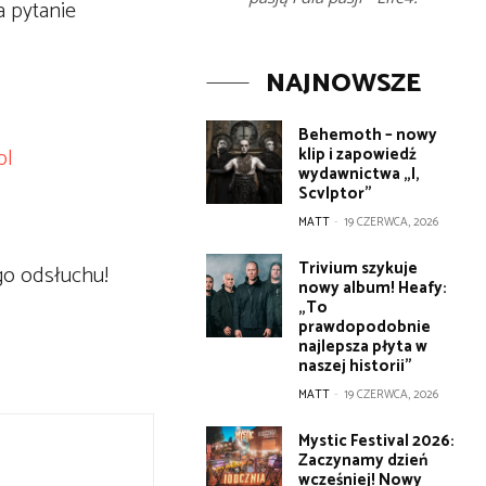
a pytanie
NAJNOWSZE
Behemoth – nowy
pl
klip i zapowiedź
wydawnictwa „I,
Scvlptor”
MATT
-
19 CZERWCA, 2026
Trivium szykuje
go odsłuchu!
nowy album! Heafy:
„To
prawdopodobnie
najlepsza płyta w
naszej historii”
MATT
-
19 CZERWCA, 2026
Mystic Festival 2026:
Zaczynamy dzień
wcześniej! Nowy