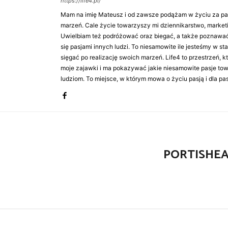
https://life4.pl/
Mam na imię Mateusz i od zawsze podążam w życiu za pasj
marzeń. Cale życie towarzyszy mi dziennikarstwo, market
Uwielbiam też podróżować oraz biegać, a także poznawa
się pasjami innych ludzi. To niesamowite ile jesteśmy w st
sięgać po realizację swoich marzeń. Life4 to przestrzeń, k
moje zajawki i ma pokazywać jakie niesamowite pasje to
ludziom. To miejsce, w którym mowa o życiu pasją i dla pasj
PORTISHEA