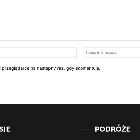
E-
mail:*
ej przeglądarce na następny raz, gdy skomentuję.
SJE
PODRÓŻE