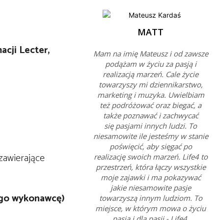
MATT
cji Lecter,
Mam na imię Mateusz i od zawsze
podążam w życiu za pasją i
realizacją marzeń. Cale życie
towarzyszy mi dziennikarstwo,
marketing i muzyka. Uwielbiam
też podróżować oraz biegać, a
także poznawać i zachwycać
się pasjami innych ludzi. To
niesamowite ile jesteśmy w stanie
poświęcić, aby sięgać po
zawierające
realizację swoich marzeń. Life4 to
przestrzeń, która łączy wszystkie
moje zajawki i ma pokazywać
jakie niesamowite pasje
ego wykonawcę)
towarzyszą innym ludziom. To
miejsce, w którym mowa o życiu
pasją i dla pasji - Life4.