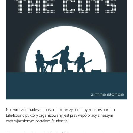
No i wreszcie nadeszła pora na pierwszy oficjalny konkurs portalu
Life4sound.pl, który organizowany jest przy współpracy z naszym
zaprzyjaźnionym portalem Student.pl.