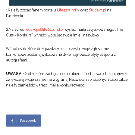
1.Należy zostać fanem portalu
Life4sound.pl
oraz
Student.pl
na
Facebooku.
2.Na adres
redakcja@life4sound.pl
wysłać maila zatytułowanego „The
Cuts – Konkurs” w treści wpisując swoje imię i nazwisko.
Wśród osób, które do 5 października prześlą swoje zgłoszenie
konkursowe zostaną wylosowane dwie najnowsze płyty zespołu z
autografami.
UWAGA!
Osoby, które zachęca do polubienia portali swoich znajomych
zwiększają swoje szanse na wygraną. Nazwiska zaproszonych osób także
należy zamieścić w treści maila konkursowego.
Facebook