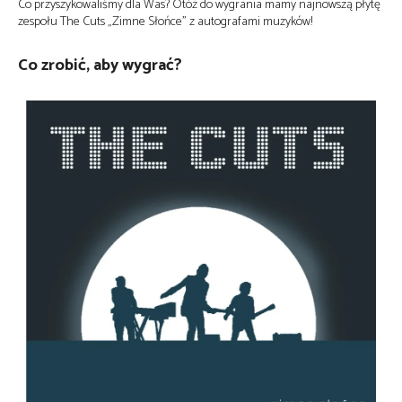
Co przyszykowaliśmy dla Was? Otóż do wygrania mamy najnowszą płytę
zespołu The Cuts „Zimne Słońce” z autografami muzyków!
Co zrobić, aby wygrać?