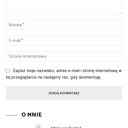
Komentarz:
Na
E-
mai
St
Int
Zapisz moje nazwisko, adres e-mail i stronę internetową w
tej przeglądarce na następny raz, gdy skomentuję.
O MNIE