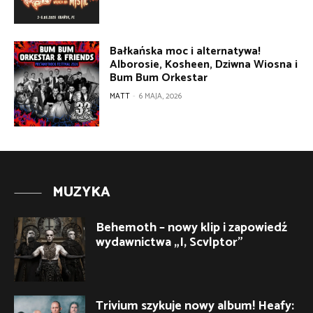
Bałkańska moc i alternatywa!
Alborosie, Kosheen, Dziwna Wiosna i
Bum Bum Orkestar
MATT
-
6 MAJA, 2026
MUZYKA
Behemoth – nowy klip i zapowiedź
wydawnictwa „I, Scvlptor”
Trivium szykuje nowy album! Heafy: