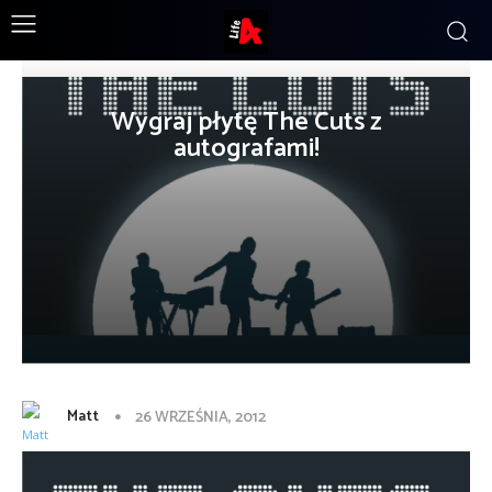
Wygraj płytę The Cuts z
autografami!
Matt
26 WRZEŚNIA, 2012