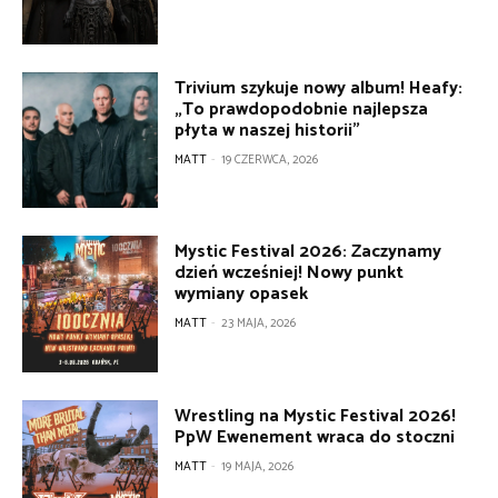
Trivium szykuje nowy album! Heafy:
„To prawdopodobnie najlepsza
płyta w naszej historii”
MATT
-
19 CZERWCA, 2026
Mystic Festival 2026: Zaczynamy
dzień wcześniej! Nowy punkt
wymiany opasek
MATT
-
23 MAJA, 2026
Wrestling na Mystic Festival 2026!
PpW Ewenement wraca do stoczni
MATT
-
19 MAJA, 2026