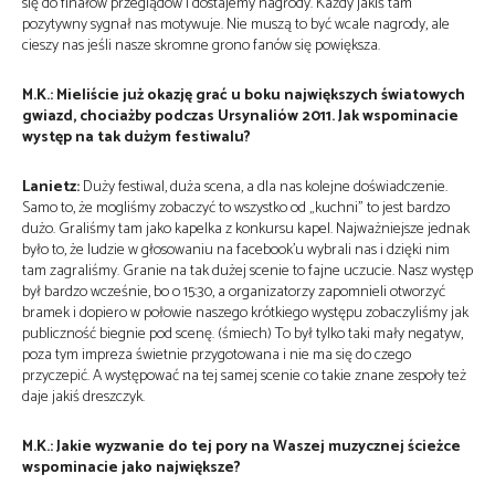
się do finałów przeglądów i dostajemy nagrody. Każdy jakiś tam
pozytywny sygnał nas motywuje. Nie muszą to być wcale nagrody, ale
cieszy nas jeśli nasze skromne grono fanów się powiększa.
M.K.: Mieliście już okazję grać u boku największych światowych
gwiazd, chociażby podczas Ursynaliów 2011. Jak wspominacie
występ na tak dużym festiwalu?
Lanietz:
Duży festiwal, duża scena, a dla nas kolejne doświadczenie.
Samo to, że mogliśmy zobaczyć to wszystko od „kuchni” to jest bardzo
dużo. Graliśmy tam jako kapelka z konkursu kapel. Najważniejsze jednak
było to, że ludzie w głosowaniu na facebook’u wybrali nas i dzięki nim
tam zagraliśmy. Granie na tak dużej scenie to fajne uczucie. Nasz występ
był bardzo wcześnie, bo o 15:30, a organizatorzy zapomnieli otworzyć
bramek i dopiero w połowie naszego krótkiego występu zobaczyliśmy jak
publiczność biegnie pod scenę. (śmiech) To był tylko taki mały negatyw,
poza tym impreza świetnie przygotowana i nie ma się do czego
przyczepić. A występować na tej samej scenie co takie znane zespoły też
daje jakiś dreszczyk.
M.K.: Jakie wyzwanie do tej pory na Waszej muzycznej ścieżce
wspominacie jako największe?