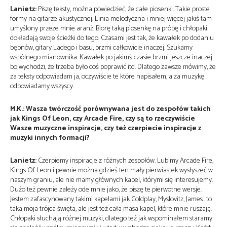
Lanietz:
Piszę teksty, można powiedzieć, że całe piosenki. Takie proste
formy na gitarze akustycznej. Linia melodyczna i mniej więcej jakiś tam
umyślony przeze mnie aranż. Biorę taką piosenkę na próbę i chłopaki
dokładają swoje ścieżki do tego. Czasami jest tak, że kawałek po dodaniu
bębnów, gitary Ladego i basu, brzmi całkowicie inaczej. Szukamy
wspólnego mianownika. Kawałek po jakimś czasie brzmi jeszcze inaczej
bo wychodzi, że trzeba było coś poprawić itd. Dlatego zawsze mówimy, że
za teksty odpowiadam ja, oczywiście te które napisałem, a za muzykę
odpowiadamy wszyscy.
M.K.: Wasza twórczość porównywana jest do zespołów takich
jak Kings Of Leon, czy Arcade Fire, czy są to rzeczywiście
Wasze muzyczne inspiracje, czy też czerpiecie inspiracje z
muzyki innych formacji?
Lanietz:
Czerpiemy inspiracje z różnych zespołów. Lubimy Arcade Fire,
Kings Of Leon i pewnie można gdzieś ten mały pierwiastek wysłyszeć w
naszym graniu, ale nie mamy głównych kapel, którymi się interesujemy.
Dużo też pewnie zależy ode mnie jako, że piszę te pierwotne wersje.
Jestem zafascynowany takimi kapelami jak Coldplay, Myslovitz, James.. to
taka moja trójca święta, ale jest też cała masa kapel, które mnie ruszają.
Chłopaki słuchają różnej muzyki, dlatego też jak wspominałem staramy