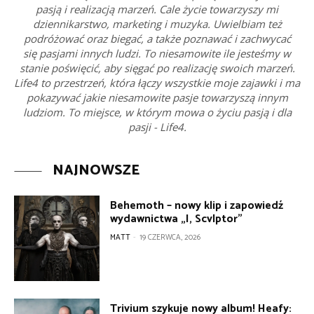
pasją i realizacją marzeń. Cale życie towarzyszy mi
dziennikarstwo, marketing i muzyka. Uwielbiam też
podróżować oraz biegać, a także poznawać i zachwycać
się pasjami innych ludzi. To niesamowite ile jesteśmy w
stanie poświęcić, aby sięgać po realizację swoich marzeń.
Life4 to przestrzeń, która łączy wszystkie moje zajawki i ma
pokazywać jakie niesamowite pasje towarzyszą innym
ludziom. To miejsce, w którym mowa o życiu pasją i dla
pasji - Life4.
NAJNOWSZE
Behemoth – nowy klip i zapowiedź
wydawnictwa „I, Scvlptor”
MATT
-
19 CZERWCA, 2026
Trivium szykuje nowy album! Heafy: