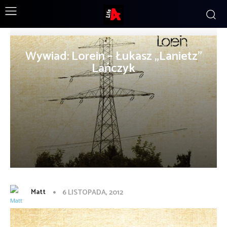
Wywiad: Lorein – Łukasz „Lanietz”
Lańczyk
Matt
6 LISTOPADA, 2012