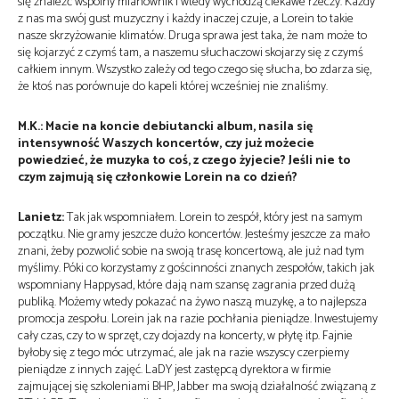
się znaleźć wspólny mianownik i wtedy wychodzą ciekawe rzeczy. Każdy
z nas ma swój gust muzyczny i każdy inaczej czuje, a Lorein to takie
nasze skrzyżowanie klimatów. Druga sprawa jest taka, że nam może to
się kojarzyć z czymś tam, a naszemu słuchaczowi skojarzy się z czymś
całkiem innym. Wszystko zależy od tego czego się słucha, bo zdarza się,
że ktoś nas porównuje do kapeli której wcześniej nie znaliśmy.
M.K.: Macie na koncie debiutancki album, nasila się
intensywność Waszych koncertów, czy już możecie
powiedzieć, że muzyka to coś, z czego żyjecie? Jeśli nie to
czym zajmują się członkowie Lorein na co dzień?
Lanietz:
Tak jak wspomniałem. Lorein to zespół, który jest na samym
początku. Nie gramy jeszcze dużo koncertów. Jesteśmy jeszcze za mało
znani, żeby pozwolić sobie na swoją trasę koncertową, ale już nad tym
myślimy. Póki co korzystamy z gościnności znanych zespołów, takich jak
wspomniany Happysad, które dają nam szansę zagrania przed dużą
publiką. Możemy wtedy pokazać na żywo naszą muzykę, a to najlepsza
promocja zespołu. Lorein jak na razie pochłania pieniądze. Inwestujemy
cały czas, czy to w sprzęt, czy dojazdy na koncerty, w płytę itp. Fajnie
byłoby się z tego móc utrzymać, ale jak na razie wszyscy czerpiemy
pieniądze z innych zajęć. LaDY jest zastępcą dyrektora w firmie
zajmującej się szkoleniami BHP, Jabber ma swoją działalność związaną z