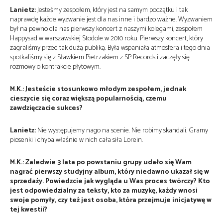
Lanietz:
Jesteśmy zespołem, który jest na samym początku i tak
naprawdę każde wyzwanie jest dla nas inne i bardzo ważne. Wyzwaniem
był na pewno dla nas pierwszy koncert z naszymi kolegami, zespołem
Happysad w warszawskiej Stodole w 2010 roku. Pierwszy koncert, który
zagraliśmy przed tak dużą publiką. Była wspaniała atmosfera i tego dnia
spotkaliśmy się z Sławkiem Pietrzakiem z SP Records i zaczęły się
rozmowy o kontrakcie płytowym.
M.K.: Jesteście stosunkowo młodym zespołem, jednak
cieszycie się coraz większą popularnością, czemu
zawdzięczacie sukces?
Lanietz:
Nie występujemy nago na scenie. Nie robimy skandali. Gramy
piosenki i chyba właśnie w nich cała siła Lorein.
M.K.: Zaledwie 3 lata po powstaniu grupy udało się Wam
nagrać pierwszy studyjny album, który niedawno ukazał się w
sprzedaży. Powiedzcie jak wygląda u Was proces twórczy? Kto
jest odpowiedzialny za teksty, kto za muzykę, każdy wnosi
swoje pomyły, czy też jest osoba, która przejmuje inicjatywę w
tej kwestii?