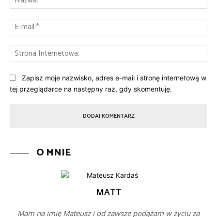
E-
mai
St
Int
Zapisz moje nazwisko, adres e-mail i stronę internetową w
tej przeglądarce na następny raz, gdy skomentuję.
O MNIE
MATT
Mam na imię Mateusz i od zawsze podążam w życiu za