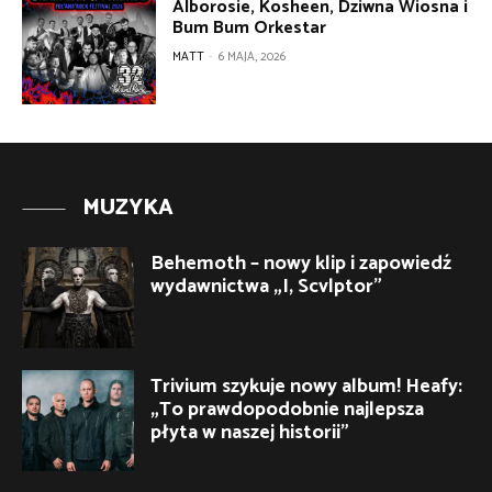
Alborosie, Kosheen, Dziwna Wiosna i
Bum Bum Orkestar
MATT
-
6 MAJA, 2026
MUZYKA
Behemoth – nowy klip i zapowiedź
wydawnictwa „I, Scvlptor”
Trivium szykuje nowy album! Heafy:
„To prawdopodobnie najlepsza
płyta w naszej historii”