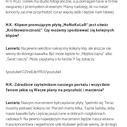
RTV AGD, Tomek ma studio fotograficzne, a ja pomagam tacie w firmie
związanej z przemysłem drzewnym. Mamy nadzieję, że na nasze
koncerty zacznie przychodzić coraz więcej osób i będzie nam łatwiej.
M.K.: Klipem promującym płytę „MoNoKoLoR” jest utwór
„Krótkowzroczność”. Czy możemy spodziewać się kolejnych
klipów?
Lanietz:
Na pewno wkrótce nakręcimy kolejny klip, ale jeszcze nie
wiemy do którego kawałka. Być może będzie to „Mejdinczajna” albo
„Świat rzeczy”. Może zapytamy o to fanów ?! Się zobaczy.
{youtube}OZIndL8oYRU{/youtube}
M.K.: Zdradźcie czytelnikom naszego portalu i wszystkim
fanom jakie są Wasze plany na przyszłość i marzenia?
Lanietz:
Naszym marzeniem było wydanie płyty. Spełniło się. Teraz
musimy postawić kolejny cel. Marzeń mamy kilka… Fajnie byłoby, żeby
nasze kawałki były częściej puszczane w dobrych rozgłośniach
radiowych. Na pewno największym marzeniem będzie nasza własna
trasa koncertowa i wypełnione sale klubowe, jednak wiemy, że do tego