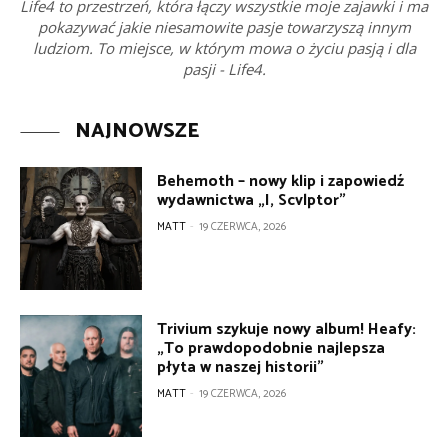
Life4 to przestrzeń, która łączy wszystkie moje zajawki i ma
pokazywać jakie niesamowite pasje towarzyszą innym
ludziom. To miejsce, w którym mowa o życiu pasją i dla
pasji - Life4.
NAJNOWSZE
Behemoth – nowy klip i zapowiedź
wydawnictwa „I, Scvlptor”
MATT
-
19 CZERWCA, 2026
Trivium szykuje nowy album! Heafy:
„To prawdopodobnie najlepsza
płyta w naszej historii”
MATT
-
19 CZERWCA, 2026