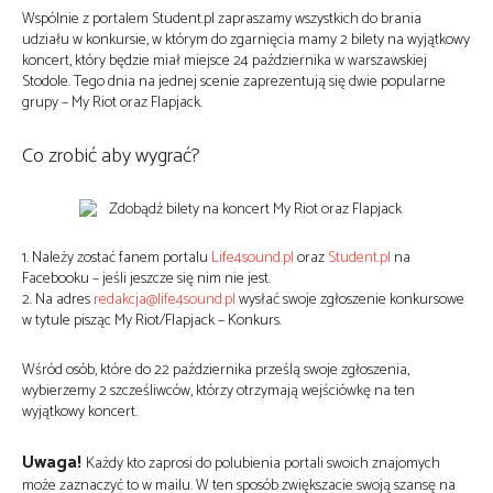
Wspólnie z portalem Student.pl zapraszamy wszystkich do brania
udziału w konkursie, w którym do zgarnięcia mamy 2 bilety na wyjątkowy
koncert, który będzie miał miejsce 24 października w warszawskiej
Stodole. Tego dnia na jednej scenie zaprezentują się dwie popularne
grupy – My Riot oraz Flapjack.
Co zrobić aby wygrać?
1. Należy zostać fanem portalu
Life4sound.pl
oraz
Student.pl
na
Facebooku – jeśli jeszcze się nim nie jest.
2. Na adres
redakcja@life4sound.pl
wysłać swoje zgłoszenie konkursowe
w tytule pisząc My Riot/Flapjack – Konkurs.
Wśród osób, które do 22 października prześlą swoje zgłoszenia,
wybierzemy 2 szcześliwców, którzy otrzymają wejściówkę na ten
wyjątkowy koncert.
Uwaga!
Każdy kto zaprosi do polubienia portali swoich znajomych
może zaznaczyć to w mailu. W ten sposób zwiększacie swoją szansę na