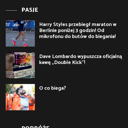
PASJE
Harry Styles przebiegł maraton w
Berlinie poniżej 3 godzin! Od
mikrofonu do butów do biegania!
Dave Lombardo wypuszcza oficjalną
kawę „Double Kick”!
O co biega?