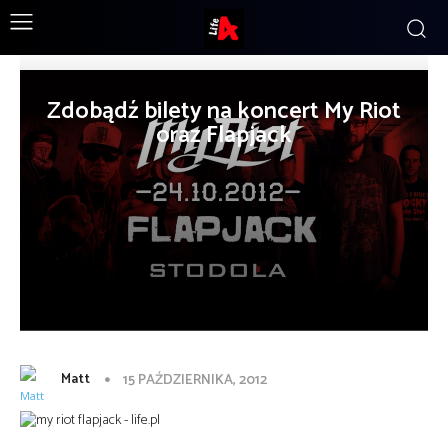
Zdobądź bilety na koncert My Riot
oraz Flapjack
Matt
15 PAŹDZIERNIKA, 2012