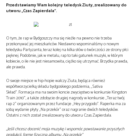
Przedstawiamy Wam kolejny teledysk Ziuty, zrealizowany do
utworu „Czas Zapierdala”.
O tym, że rap w Bydgoszczy ma się nieźle na pewno nie trzeba
przekonywać jej mieszkańców. Niedawno wspominaliśmy o nowym
teledysku Partyzanta, teraz kolej na kilka słów o twórczości ze strony płci
pięknej. Podobnie, jak w metalu, rap to taki gatunek muzyki, w którym
kobiecie, o ile nie jest niesamowita, ciężko się utrzymać. Brzydka prawda,
ale prawda.
O swoje miejsce w hip-hopie walczy Ziuta, będąca również
współtworzycielką składu bydgoskiego podziemia, „Sativa
Skład”. Formacja ma na swoim koncie zwycięstwo w konkursie Kingston
Train 2010″, a także zdobycie drugiej nagrody w konkursie „Teraz twój
rap 2” organizowanym przez fundacje „Hey przygodo”. Raperka ma za
sobą wydanie płyty „Na przekór” oraz nagranie dwóch teledysków.
Ostatni z nich został zrealizowany do utworu Czas Zapierdala.
„Jeśli chcesz docenić moja muzykę i wspomóc powstawanie przyszłych
produkcji, formę fizyczną albumu „Na przekór”