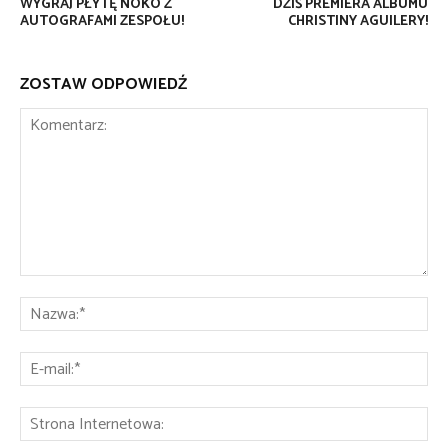
WYGRAJ PŁYTĘ NOKO Z
DZIŚ PREMIERA ALBUMU
AUTOGRAFAMI ZESPOŁU!
CHRISTINY AGUILERY!
ZOSTAW ODPOWIEDŹ
Komentarz:
Na
E-
mai
St
Int