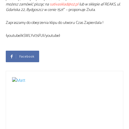
możesz zamówić pisząc na
sativasklad@o2.pl
lub w sklepie 4FREAKS, ul.
Gdańska 22, Bydgoszcz w cenie 15zł
.” – proponuje Ziuta.
Zapraszamy do obejrzenia klipu do utworu Czas Zapierdala !
{youtube}kSWLYvl7sFU{/youtube}
Facebook