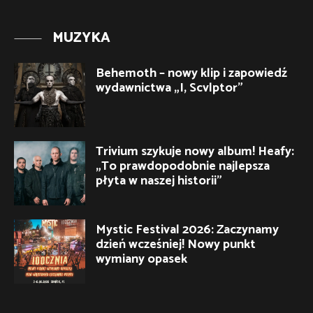
MUZYKA
Behemoth – nowy klip i zapowiedź
wydawnictwa „I, Scvlptor”
Trivium szykuje nowy album! Heafy:
„To prawdopodobnie najlepsza
płyta w naszej historii”
Mystic Festival 2026: Zaczynamy
dzień wcześniej! Nowy punkt
wymiany opasek