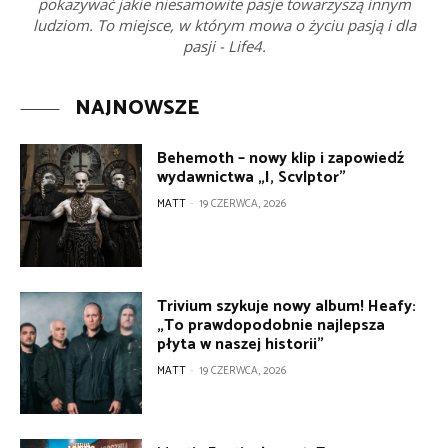
pokazywać jakie niesamowite pasje towarzyszą innym
ludziom. To miejsce, w którym mowa o życiu pasją i dla
pasji - Life4.
NAJNOWSZE
Behemoth – nowy klip i zapowiedź
wydawnictwa „I, Scvlptor”
MATT
-
19 CZERWCA, 2026
Trivium szykuje nowy album! Heafy:
„To prawdopodobnie najlepsza
płyta w naszej historii”
MATT
-
19 CZERWCA, 2026