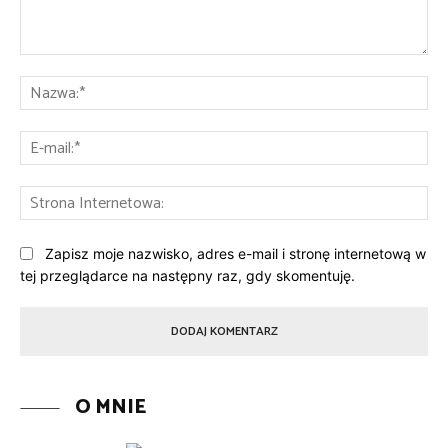
Komentarz:
Na
E-
mai
St
Int
Zapisz moje nazwisko, adres e-mail i stronę internetową w
tej przeglądarce na następny raz, gdy skomentuję.
O MNIE