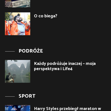
O co biega?
PODRÓŻE
Każdy podróżuje inaczej – moja
perspektywa i Life4
SPORT
Harry Styles przebiegł maraton w