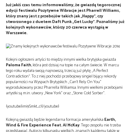
Już jakiś czas temu informowaliśmy, że gwiazdą tegorocznej
edycji festiwalu Pozytywne Wibracje jest Pharrell Williams,
który znany jest z przebojów takich jak „Happy”, czy
stworzonego z duetem Daft Punk „Get Lucky”. Poznaliśmy już
kolejnych wykonawców, którzy 20 czerwca wystąpią w
Warszawie.
Kolejni ogłoszeni artyści to między innymi wielka brytyjska gwiazda
Paloma Faith
, która jest dzisiaj na topie na całym świecie. W marcu
tego roku wydała swoją najnowszą, trzecią już płytę „A Perfect
Contradiction“. To z niej pochodzi przebojowy singiel bijący rekordy
popularności na Wyspach Brytyjskich „Can’t Rely On You”
wyprodukowany przez Pharrella Williamsa. Innymi wielkimi przebojami
artystki są m.in. utwory „New York” oraz „Stone Cold Sorber”.
{youtube}imi9Smkt_cI{/youtube}
Kolejną gwiazdą będzie legendarna formacja amerykańska
Earth,
Wind & Fire Experience Feat. Al McKay
. Tego zespołu nie trzeba
przedstawiać. Autorzy kilkunastu wielkich, znanych każdemu także w