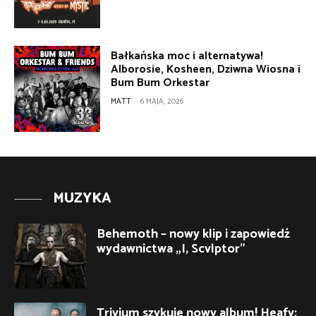
Bałkańska moc i alternatywa!
Alborosie, Kosheen, Dziwna Wiosna i
Bum Bum Orkestar
MATT
-
6 MAJA, 2026
MUZYKA
Behemoth – nowy klip i zapowiedź
wydawnictwa „I, Scvlptor”
Trivium szykuje nowy album! Heafy: