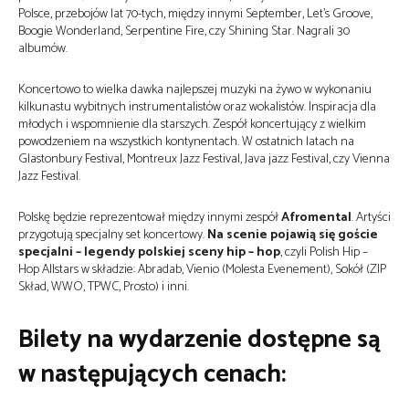
Polsce, przebojów lat 70-tych, między innymi September, Let’s Groove,
Boogie Wonderland, Serpentine Fire, czy Shining Star. Nagrali 30
albumów.
Koncertowo to wielka dawka najlepszej muzyki na żywo w wykonaniu
kilkunastu wybitnych instrumentalistów oraz wokalistów. Inspiracja dla
młodych i wspomnienie dla starszych. Zespół koncertujący z wielkim
powodzeniem na wszystkich kontynentach. W ostatnich latach na
Glastonbury Festival, Montreux Jazz Festival, Java jazz Festival, czy Vienna
Jazz Festival.
Polskę będzie reprezentował między innymi zespół
Afromental
. Artyści
przygotują specjalny set koncertowy.
Na scenie pojawią się goście
specjalni – legendy polskiej sceny hip – hop
, czyli Polish Hip –
Hop Allstars w składzie: Abradab, Vienio (Molesta Evenement), Sokół (ZIP
Skład, WWO, TPWC, Prosto) i inni.
Bilety na wydarzenie dostępne są
w następujących cenach: