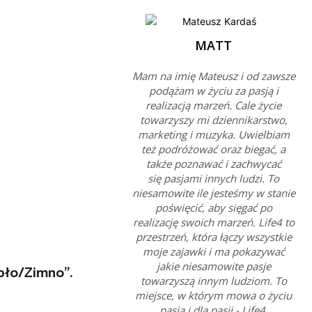
MATT
Mam na imię Mateusz i od zawsze
podążam w życiu za pasją i
realizacją marzeń. Cale życie
towarzyszy mi dziennikarstwo,
marketing i muzyka. Uwielbiam
też podróżować oraz biegać, a
także poznawać i zachwycać
się pasjami innych ludzi. To
niesamowite ile jesteśmy w stanie
poświęcić, aby sięgać po
realizację swoich marzeń. Life4 to
przestrzeń, która łączy wszystkie
moje zajawki i ma pokazywać
jakie niesamowite pasje
epło/Zimno”.
towarzyszą innym ludziom. To
miejsce, w którym mowa o życiu
pasją i dla pasji - Life4.