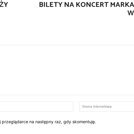
ŻY
BILETY NA KONCERT MARK
W
E-
mail:*
ej przeglądarce na następny raz, gdy skomentuję.