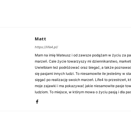
Matt
https://life4.pl/
Mam na imię Mateusz i od zawsze podążam w życiu za pasj
marzeń. Cale życie towarzyszy mi dziennikarstwo, market
Uwielbiam też podróżować oraz biegać, a także poznawa
się pasjami innych ludzi. To niesamowite ile jesteśmy w st
sięgać po realizację swoich marzeń. Life4 to przestrzeń, k
moje zajawki i ma pokazywać jakie niesamowite pasje to
ludziom. To miejsce, w którym mowa o życiu pasją i dla pasj