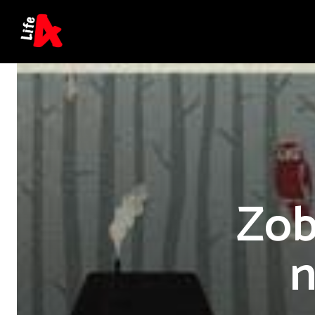
Zob
n