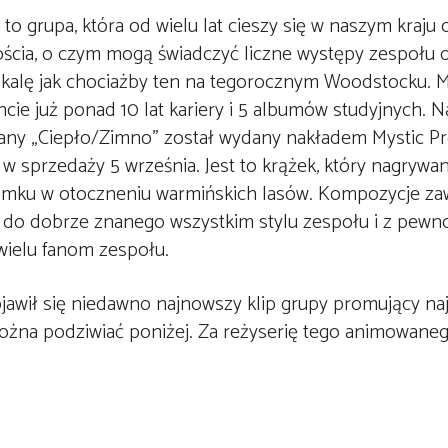
to grupa, która od wielu lat cieszy się w naszym kraj
ścia, o czym mogą świadczyć liczne występy zespołu o
skalę jak chociażby ten na tegorocznym Woodstocku. 
cie już ponad 10 lat kariery i 5 albumów studyjnych. N
any „Ciepło/Zimno” został wydany nakładem Mystic Pr
ę w sprzedaży 5 września. Jest to krążek, który nagrywa
ku w otoczneniu warmińskich lasów. Kompozycje zaw
 do dobrze znanego wszystkim stylu zespołu i z pewn
wielu fanom zespołu.
ojawił się niedawno najnowszy klip grupy promujący n
żna podziwiać poniżej. Za reżyserię tego animowaneg