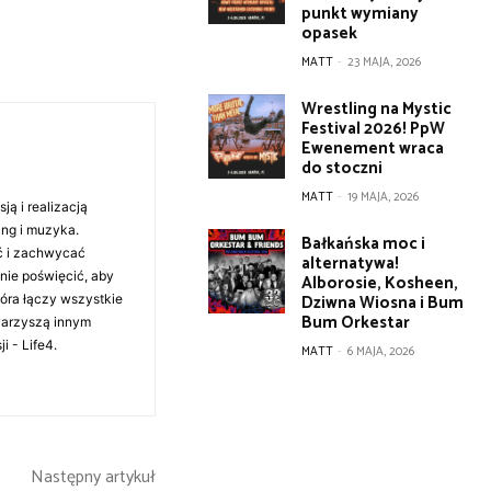
punkt wymiany
opasek
MATT
-
23 MAJA, 2026
Wrestling na Mystic
Festival 2026! PpW
Ewenement wraca
do stoczni
MATT
-
19 MAJA, 2026
ą i realizacją
ing i muzyka.
Bałkańska moc i
ć i zachwycać
alternatywa!
anie poświęcić, aby
Alborosie, Kosheen,
Dziwna Wiosna i Bum
tóra łączy wszystkie
Bum Orkestar
warzyszą innym
i - Life4.
MATT
-
6 MAJA, 2026
Następny artykuł