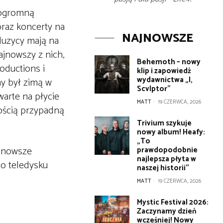
u ogromną
raz koncerty na
NAJNOWSZE
Muzycy mają na
ajnowszy z nich,
Behemoth – nowy
oductions i
klip i zapowiedź
wydawnictwa „I,
ny był zimą w
Scvlptor”
arte na płycie
MATT
-
19 CZERWCA, 2026
ością przypadną
Trivium szykuje
nowy album! Heafy:
„To
ajnowsze
prawdopodobnie
najlepsza płyta w
o teledysku
naszej historii”
MATT
-
19 CZERWCA, 2026
Mystic Festival 2026:
Zaczynamy dzień
wcześniej! Nowy