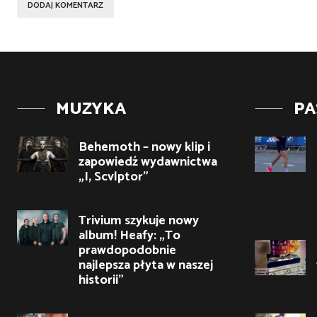
MUZYKA
PA
Behemoth – nowy klip i
zapowiedź wydawnictwa
„I, Scvlptor”
Trivium szykuje nowy
album! Heafy: „To
prawdopodobnie
najlepsza płyta w naszej
historii”