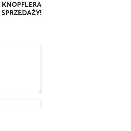
A KNOPFLERA
 SPRZEDAŻY!
Strona
Internetowa: