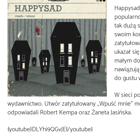
Happysad 
popularno
tak dużą 
swoim kon
zatytułow
ukazał si
małym dom
nawiązują
do gustu 
W sieci p
wydawnictwo. Utwór zatytułowany „Wpuść mnie” mo
odpowiadali Robert Kempa oraz Żaneta Jasińska.
{youtube}DLYhi9QGvJE{/youtube}