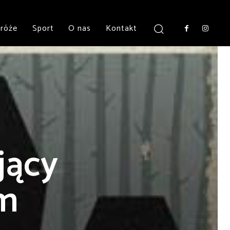
róże
Sport
O nas
Kontakt
jący
um