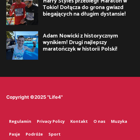
Harry Styles przebiegł Maraton w
Tokio! Dołącza do grona gwiazd
biegających na długim dystansie!
Adam Nowicki z historycznym
wynikiem! Drugi najlepszy
maratończyk w historii Polski!
Copyright ©2025 "Life4"
Regulamin
Privacy Policy
Kontakt
O nas
Muzyka
Pasje
Podróże
Sport