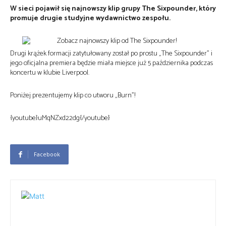
W sieci pojawił się najnowszy klip grupy The Sixpounder, który
promuje drugie studyjne wydawnictwo zespołu.
Drugi krążek formacji zatytułowany został po prostu „The Sixpounder” i
jego oficjalna premiera będzie miała miejsce już 5 października podczas
koncertu w klubie Liverpool.
Poniżej prezentujemy klip co utworu „Burn”!
{youtube}uMqNZxd22dg{/youtube}
Facebook