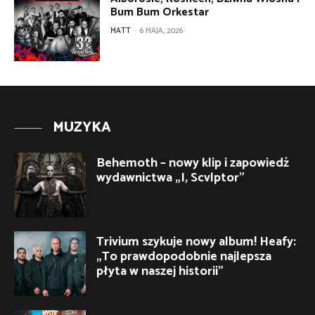
Bum Bum Orkestar
MATT
-
6 MAJA, 2026
MUZYKA
Behemoth – nowy klip i zapowiedź
wydawnictwa „I, Scvlptor”
Trivium szykuje nowy album! Heafy:
„To prawdopodobnie najlepsza
płyta w naszej historii”