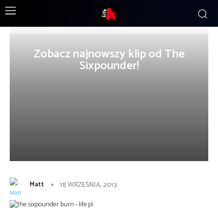
Zobacz najnowszy klip od The
Sixpounder!
Matt
18 WRZEŚNIA, 2013