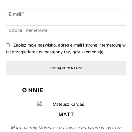
E-
mai
St
Int
Zapisz moje nazwisko, adres e-mail i stronę internetową w
tej przeglądarce na następny raz, gdy skomentuję.
O MNIE
MATT
Mam na imię Mateusz i od zawsze podążam w życiu za