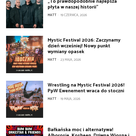
„To prawdopodobnie najlepsza
płyta w naszej historii”
MATT
-
19 CZERWCA, 2026
Mystic Festival 2026: Zaczynamy
dzień wcześniej! Nowy punkt
wymiany opasek
MATT
-
23 MAJA, 2026
Wrestling na Mystic Festival 2026!
PpW Ewenement wraca do stoczni
MATT
-
19 MAJA, 2026
Bałkańska moc i alternatywa!
Alborosie, Kosheen, Dziwna Wiosna i