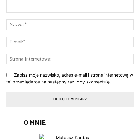
Komentarz:
Na
E-
mai
St
Int
Zapisz moje nazwisko, adres e-mail i stronę internetową w
tej przeglądarce na następny raz, gdy skomentuję.
O MNIE