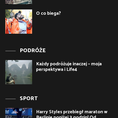
O co biega?
PODRÓŻE
Każdy podróżuje inaczej – moja
perspektywa i Life4
SPORT
Harry Styles przebiegł maraton w
Berlinie poniżej 3 godzin! Od