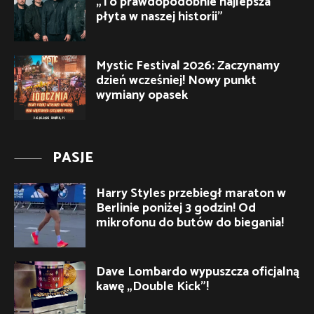
„To prawdopodobnie najlepsza
płyta w naszej historii”
Mystic Festival 2026: Zaczynamy
dzień wcześniej! Nowy punkt
wymiany opasek
PASJE
Harry Styles przebiegł maraton w
Berlinie poniżej 3 godzin! Od
mikrofonu do butów do biegania!
Dave Lombardo wypuszcza oficjalną
kawę „Double Kick”!