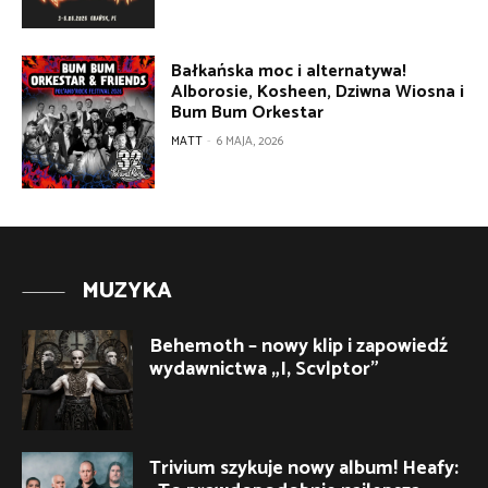
Bałkańska moc i alternatywa!
Alborosie, Kosheen, Dziwna Wiosna i
Bum Bum Orkestar
MATT
-
6 MAJA, 2026
MUZYKA
Behemoth – nowy klip i zapowiedź
wydawnictwa „I, Scvlptor”
Trivium szykuje nowy album! Heafy: