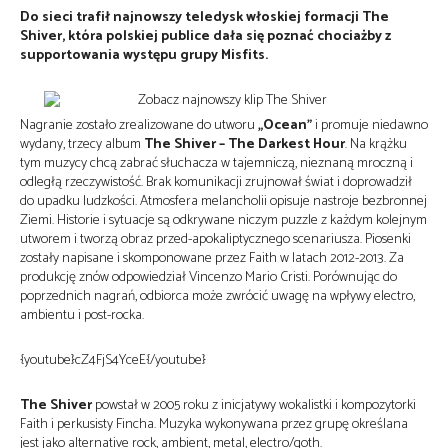
Do sieci trafił najnowszy teledysk włoskiej formacji The
Shiver, która polskiej publice dała się poznać chociażby z
supportowania występu grupy Misfits.
Nagranie zostało zrealizowane do utworu
„Ocean”
i promuje niedawno
wydany, trzecy album
The Shiver – The Darkest Hour
. Na krążku
tym muzycy chcą zabrać słuchacza w tajemniczą, nieznaną mroczną i
odległą rzeczywistość. Brak komunikacji zrujnował świat i doprowadził
do upadku ludzkości. Atmosfera melancholii opisuje nastroje bezbronnej
Ziemi. Historie i sytuacje są odkrywane niczym puzzle z każdym kolejnym
utworem i tworzą obraz przed-apokaliptycznego scenariusza. Piosenki
zostały napisane i skomponowane przez Faith w latach 2012-2013. Za
produkcję znów odpowiedział Vincenzo Mario Cristi. Porównując do
poprzednich nagrań, odbiorca może zwrócić uwagę na wpływy electro,
ambientu i post-rocka.
{youtube}cZ4FjS4YceE{/youtube}
The Shiver
powstał w 2005 roku z inicjatywy wokalistki i kompozytorki
Faith i perkusisty Fincha. Muzyka wykonywana przez grupę określana
jest jako alternative rock, ambient, metal, electro/goth.