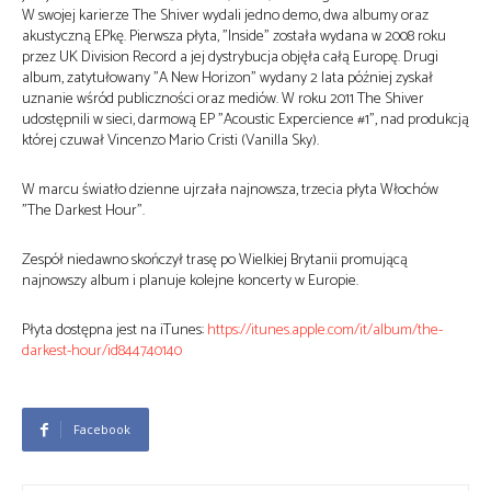
W swojej karierze The Shiver wydali jedno demo, dwa albumy oraz
akustyczną EPkę. Pierwsza płyta, ”Inside” została wydana w 2008 roku
przez UK Division Record a jej dystrybucja objęła całą Europę. Drugi
album, zatytułowany ”A New Horizon” wydany 2 lata później zyskał
uznanie wśród publiczności oraz mediów. W roku 2011 The Shiver
udostępnili w sieci, darmową EP ”Acoustic Expercience #1”, nad produkcją
której czuwał Vincenzo Mario Cristi (Vanilla Sky).
W marcu światło dzienne ujrzała najnowsza, trzecia płyta Włochów
”The Darkest Hour”.
Zespół niedawno skończył trasę po Wielkiej Brytanii promującą
najnowszy album i planuje kolejne koncerty w Europie.
Płyta dostępna jest na iTunes:
https://itunes.apple.com/it/album/the-
darkest-hour/id844740140
Facebook