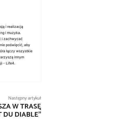
ą i realizacją
ing i muzyka.
ć i zachwycać
anie poświęcić, aby
tóra łączy wszystkie
warzyszą innym
i - Life4.
Następny artykuł
SZA W TRASĘ
 DU DIABLE”