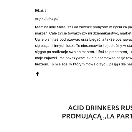
Matt
https://life4.pl/
Mam na imię Mateusz i od zawsze podążam w życiu za pasj
marzeń. Cale życie towarzyszy mi dziennikarstwo, market
Uwielbiam też podróżować oraz biegać, a także poznawa
się pasjami innych ludzi. To niesamowite ile jesteśmy w st
sięgać po realizację swoich marzeń. Life4 to przestrzeń, k
moje zajawki i ma pokazywać jakie niesamowite pasje to
ludziom. To miejsce, w którym mowa o życiu pasją i dla pasj
ACID DRINKERS RU
PROMUJĄCĄ „LA PART