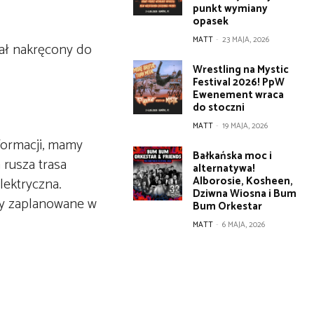
punkt wymiany
opasek
MATT
-
23 MAJA, 2026
ał nakręcony do
Wrestling na Mystic
Festival 2026! PpW
Ewenement wraca
do stoczni
MATT
-
19 MAJA, 2026
formacji, mamy
Bałkańska moc i
 rusza trasa
alternatywa!
Alborosie, Kosheen,
lektryczna.
Dziwna Wiosna i Bum
ły zaplanowane w
Bum Orkestar
MATT
-
6 MAJA, 2026