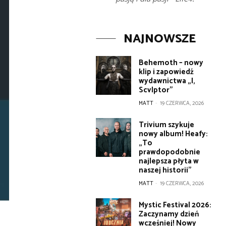
NAJNOWSZE
Behemoth – nowy
klip i zapowiedź
wydawnictwa „I,
Scvlptor”
MATT
-
19 CZERWCA, 2026
Trivium szykuje
nowy album! Heafy:
„To
prawdopodobnie
najlepsza płyta w
naszej historii”
MATT
-
19 CZERWCA, 2026
Mystic Festival 2026:
Zaczynamy dzień
wcześniej! Nowy