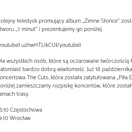
olejny teledysk promujący album „Zimne Słońce” zost
tworu „7 minut” i prezentujemy go poniżej.
youtube} uzhwHTLlkCU{/youtube}
la wszystkich osób, które są oczarowane twórczością 
atomiast bardzo dobrą wiadomość. Już 18 października
oncertowa The Cuts, która została zatytułowana „Piła E
oniżej zamieszczamy rozpiskę koncertów, które zosta
amach trasy.
8.10 Częstochowa
9.10 Wrocław