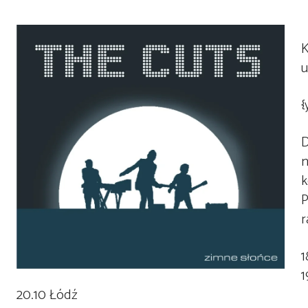
K
u
{
D
n
k
P
r
1
1
20.10 Łódź