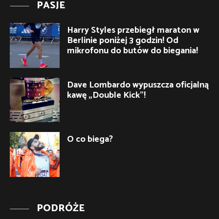
PASJE
Harry Styles przebiegł maraton w
Berlinie poniżej 3 godzin! Od
mikrofonu do butów do biegania!
Dave Lombardo wypuszcza oficjalną
kawę „Double Kick”!
O co biega?
PODRÓŻE