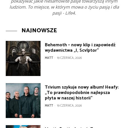
pokazywać jakie niesamowite pasje towarzyszą innym
ludziom. To miejsce, w którym mowa o życiu pasją i dla
pasji - Life4.
NAJNOWSZE
Behemoth – nowy klip i zapowiedź
wydawnictwa „I, Scvlptor”
MATT
-
19 CZERWCA, 2026
Trivium szykuje nowy album! Heafy:
„To prawdopodobnie najlepsza
płyta w naszej historii”
MATT
-
19 CZERWCA, 2026