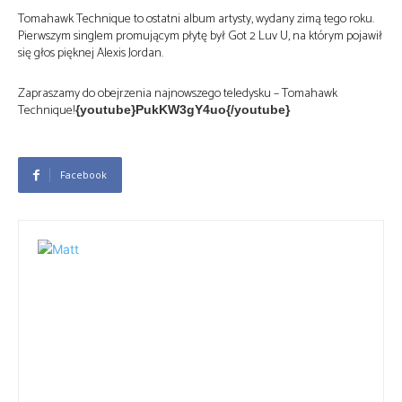
Tomahawk Technique to ostatni album artysty, wydany zimą tego roku.
Pierwszym singlem promującym płytę był Got 2 Luv U, na którym pojawił
się głos pięknej Alexis Jordan.
Zapraszamy do obejrzenia najnowszego teledysku – Tomahawk
Technique!
{youtube}PukKW3gY4uo{/youtube}
Facebook