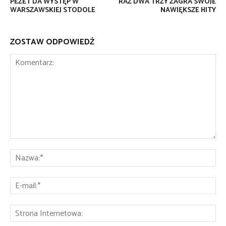
PEZET DA WYSTĘP W
RAZ DWA TRZY ZAGRA SWOJE
WARSZAWSKIEJ STODOLE
NAWIĘKSZE HITY
ZOSTAW ODPOWIEDŹ
Komentarz:
Na
E-
mai
St
Int