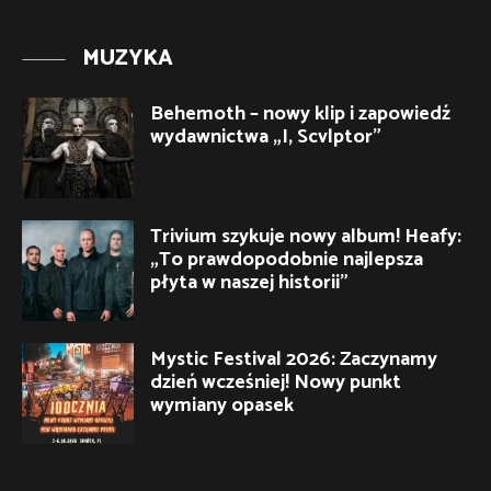
MUZYKA
Behemoth – nowy klip i zapowiedź
wydawnictwa „I, Scvlptor”
Trivium szykuje nowy album! Heafy:
„To prawdopodobnie najlepsza
płyta w naszej historii”
Mystic Festival 2026: Zaczynamy
dzień wcześniej! Nowy punkt
wymiany opasek