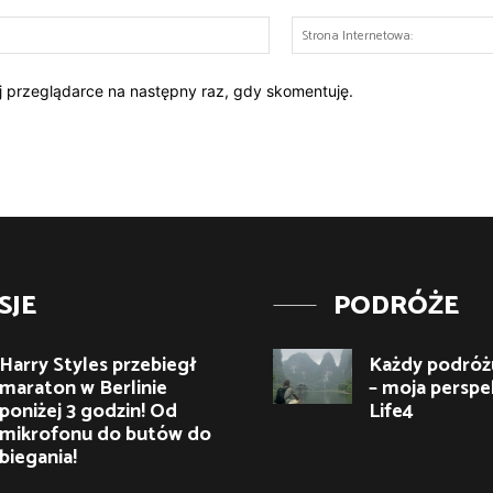
E-
mail:*
ej przeglądarce na następny raz, gdy skomentuję.
SJE
PODRÓŻE
Harry Styles przebiegł
Każdy podróżu
maraton w Berlinie
– moja perspe
poniżej 3 godzin! Od
Life4
mikrofonu do butów do
biegania!