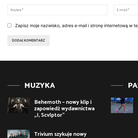
Komentarz:
Nazwa:*
Zapisz moje nazwisko, adres e-mail i stronę internetową w t
MUZYKA
PA
Behemoth – nowy klip i
zapowiedź wydawnictwa
„I, Scvlptor”
Trivium szykuje nowy