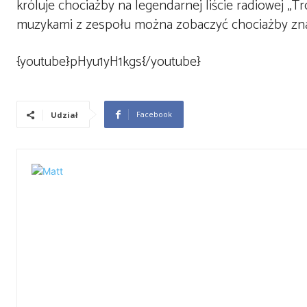
króluje chociażby na legendarnej liście radiowej „T
muzykami z zespołu można zobaczyć chociażby zn
{youtube}pHyu1yH1kgs{/youtube}
Facebook
Udział