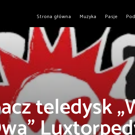
Strona główna
Muzyka
Pasje
Pod
acz teledysk „W
wa” Luxtorped