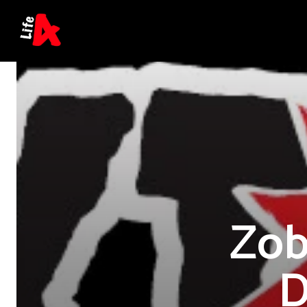
Zob
D