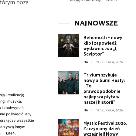
 którym poza
NAJNOWSZE
Behemoth – nowy
klip i zapowiedź
wydawnictwa „I,
Scvlptor”
MATT
-
19 CZERWCA, 2026
Trivium szykuje
nowy album! Heafy:
„To
prawdopodobnie
ą i realizacją
najlepsza płyta w
naszej historii”
ing i muzyka.
ć i zachwycać
MATT
-
19 CZERWCA, 2026
anie poświęcić, aby
tóra łączy wszystkie
Mystic Festival 2026:
warzyszą innym
Zaczynamy dzień
wcześniej! Nowy
i - Life4.