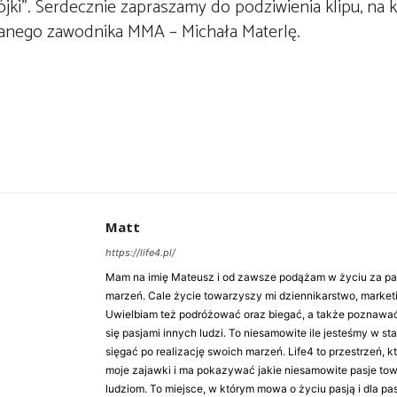
rójki”. Serdecznie zapraszamy do podziwienia klipu, na
anego zawodnika MMA – Michała Materlę.
Matt
https://life4.pl/
Mam na imię Mateusz i od zawsze podążam w życiu za pasj
marzeń. Cale życie towarzyszy mi dziennikarstwo, market
Uwielbiam też podróżować oraz biegać, a także poznawa
się pasjami innych ludzi. To niesamowite ile jesteśmy w st
sięgać po realizację swoich marzeń. Life4 to przestrzeń, k
moje zajawki i ma pokazywać jakie niesamowite pasje to
ludziom. To miejsce, w którym mowa o życiu pasją i dla pasj