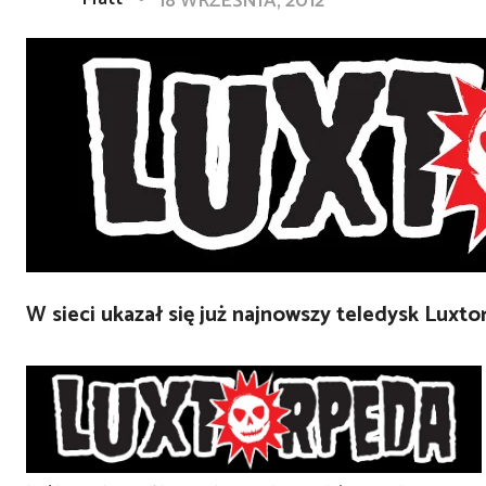
18 WRZEŚNIA, 2012
W sieci ukazał się już najnowszy teledysk Luxto