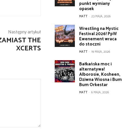
punkt wymiany
opasek
MATT
-
23 MAJA, 2026
Wrestling na Mystic
Następny artykuł
Festival 2026! PpW
ZAMIAST THE
Ewenement wraca
do stoczni
XCERTS
MATT
-
19 MAJA, 2026
Bałkańska moc i
alternatywa!
Alborosie, Kosheen,
Dziwna Wiosna i Bum
Bum Orkestar
MATT
-
6 MAJA, 2026