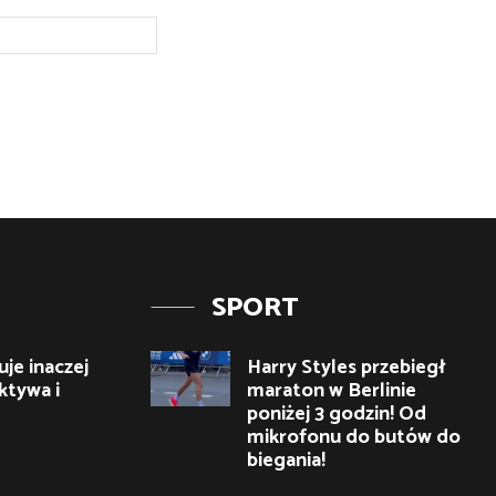
Strona
Internetowa:
SPORT
je inaczej
Harry Styles przebiegł
ktywa i
maraton w Berlinie
poniżej 3 godzin! Od
mikrofonu do butów do
biegania!