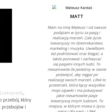
MATT
Mam na imię Mateusz i od zawsze
podążam w życiu za pasją i
realizacją marzeń. Cale życie
towarzyszy mi dziennikarstwo,
marketing i muzyka. Uwielbiam
też podróżować oraz biegać, a
także poznawać i zachwycać
się pasjami innych ludzi. To
niesamowite ile jesteśmy w stanie
poświęcić, aby sięgać po
realizację swoich marzeń. Life4 to
przestrzeń, która łączy wszystkie
moje zajawki i ma pokazywać
Luxtopredy
,
jakie niesamowite pasje
o przebój, który
towarzyszą innym ludziom. To
t przebojów i
miejsce, w którym mowa o życiu
pasją i dla pasji - Life4.