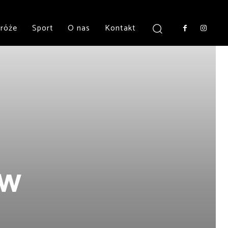
róże
Sport
O nas
Kontakt
 w