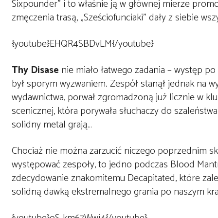
Sixpounder” i to właśnie ją w głównej mierze prom
zmęczenia trasą, „Sześciofunciaki” dały z siebie wszy
{youtube}EHQR4SBDvLM{/youtube}
Thy Disase
nie miało łatwego zadania – występ po
był sporym wyzwaniem. Zespół stanął jednak na wy
wydawnictwa, porwał zgromadzoną już licznie w klub
scenicznej, która porywała słuchaczy do szaleństwa
solidny metal grają…
Chociaż nie można zarzucić niczego poprzednim skł
występować zespoły, to jedno podczas Blood Mantra
zdecydowanie znakomitemu Decapitated, które zaled
solidną dawką ekstremalnego grania po naszym kra