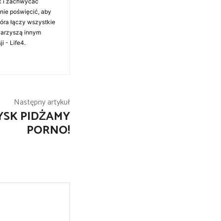
ć i zachwycać
anie poświęcić, aby
tóra łączy wszystkie
warzyszą innym
i - Life4.
Następny artykuł
YSK PIDŻAMY
PORNO!