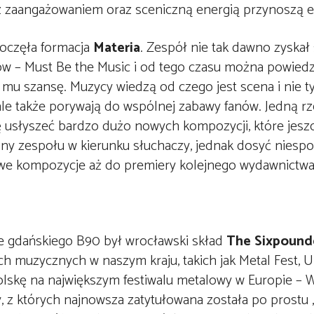
 z zaangażowaniem oraz sceniczną energią przynoszą e
oczęła formacja
Materia
. Zespół nie tak dawno zyskał
 – Must Be the Music i od tego czasu można powiedzi
u szansę. Muzycy wiedzą od czego jest scena i nie ty
le także porywają do wspólnej zabawy fanów. Jedną rz
ję usłyszeć bardzo dużo nowych kompozycji, które jeszc
rony zespołu w kierunku słuchaczy, jednak dosyć niesp
owe kompozycje aż do premiery kolejnego wydawnictw
e gdańskiego B90 był wrocławski skład
The Sixpound
h muzycznych w naszym kraju, takich jak Metal Fest, Ur
olskę na największym festiwalu metalowy w Europie – 
 z których najnowsza zatytułowana została po prostu