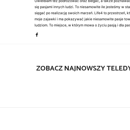
Uwielbiam też podróżować oraz biegać, a także poznawa
się pasjami innych ludzi. To niesamowite ile jesteśmy w st
sięgać po realizację swoich marzeń. Life4 to przestrzeń, k
moje zajawki i ma pokazywać jakie niesamowite pasje to
ludziom. To miejsce, w którym mowa o życiu pasją i dla pasj
ZOBACZ NAJNOWSZY TELED