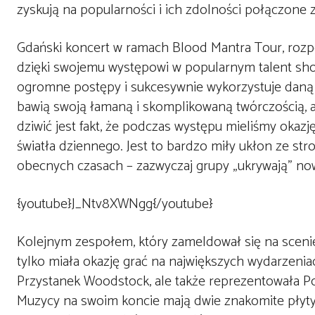
zyskują na popularności i ich zdolności połączone
Gdański koncert w ramach Blood Mantra Tour, rozp
dzięki swojemu występowi w popularnym talent show
ogromne postępy i sukcesywnie wykorzystuje daną m
bawią swoją łamaną i skomplikowaną twórczością, a
dziwić jest fakt, że podczas występu mieliśmy okaz
światła dziennego. Jest to bardzo miły ukłon ze st
obecnych czasach – zazwyczaj grupy „ukrywają” n
{youtube}J_Ntv8XWNgg{/youtube}
Kolejnym zespołem, który zameldował się na sceni
tylko miała okazję grać na największych wydarzeniac
Przystanek Woodstock, ale także reprezentowała P
Muzycy na swoim koncie mają dwie znakomite płyty,