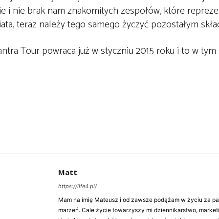
e i nie brak nam znakomitych zespołów, które repreze
iata, teraz należy tego samego życzyć pozostałym skł
antra Tour powraca już w styczniu 2015 roku i to w ty
Matt
https://life4.pl/
Mam na imię Mateusz i od zawsze podążam w życiu za pasj
marzeń. Cale życie towarzyszy mi dziennikarstwo, market