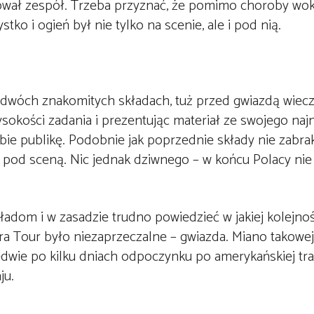
ował zespół. Trzeba przyznać, że pomimo choroby woka
stko i ogień był nie tylko na scenie, ale i pod nią.
 dwóch znakomitych składach, tuż przed gwiazdą wiecz
sokości zadania i prezentując materiał ze swojego na
ie publikę. Podobnie jak poprzednie składy nie zabrak
 pod sceną. Nic jednak dziwnego – w końcu Polacy nie 
adom i w zasadzie trudno powiedzieć w jakiej kolejno
 Tour było niezaprzeczalne – gwiazda. Miano takowej 
wie po kilku dniach odpoczynku po amerykańskiej tras
ju.