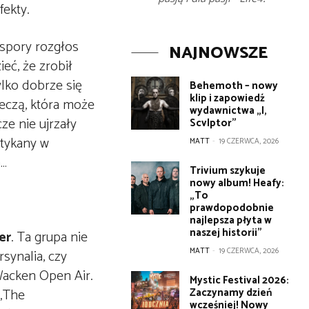
fekty.
 spory rozgłos
NAJNOWSZE
eć, że zrobił
lko dobrze się
Behemoth – nowy
klip i zapowiedź
eczą, która może
wydawnictwa „I,
ze nie ujrzały
Scvlptor”
otykany w
MATT
-
19 CZERWCA, 2026
a…
Trivium szykuje
nowy album! Heafy:
„To
prawdopodobnie
najlepsza płyta w
naszej historii”
er
. Ta grupa nie
MATT
-
19 CZERWCA, 2026
synalia, czy
Wacken Open Air.
Mystic Festival 2026:
 „The
Zaczynamy dzień
wcześniej! Nowy