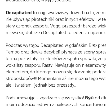
{youtube}oS-km67Wwj4{/youtube}
Decapitated
to najprawdziwszy dowód na to, że mo
nie używając pirotechniki oraz innych efektów i w 
stały członek zespołu, Vogg, przeszedł bardzo wiel
miewa się dobrze i Decapitated to jeden z najcenn
Podczas występu Decapitated w gdańskim B90 prez
Tempo oraz dawka decybeli płynąca ze sceny sprawił
forma pozostałych członków zespołu sprawiła, że p
wokalisty zespołu, Rasty. Nawiązuje on niesamowity
elementem, do którego można się doczepić podczas
stroboskopów!!! Momentami aż nie można tego wytr
ale i światłami, jednak bez przesady…
Podsumowując – zgadzało się wszystko!
B90
od dł
moim odczuciu jednym z najlepszych koncertowo m