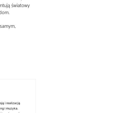
ntują światowy
adom.
m samym,
ą i realizacją
ing i muzyka.