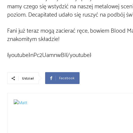
mamy czego się wstydzić na naszej metalowej sceni
poziom. Decapitated udało się ruszyć na podbój św
Fani już teraz mogą zacierać ręce, bowiem Blood M
znakomitym składzie!
{youtube}nPc2UamnwBI{/youtube}
Facebook
Udział