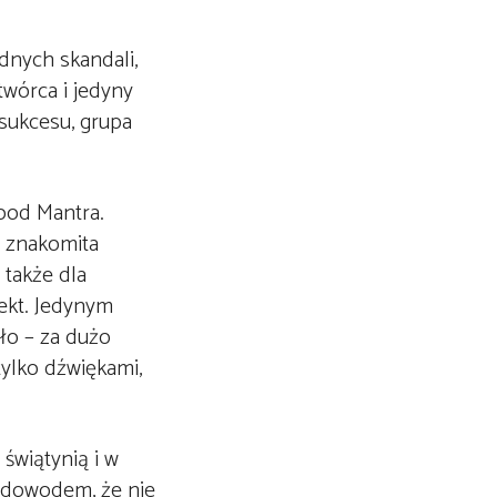
dnych skandali,
twórca i jedyny
 sukcesu, grupa
ood Mantra.
z znakomita
 także dla
fekt. Jedynym
ło – za dużo
ylko dźwiękami,
świątynią i w
t dowodem, że nie