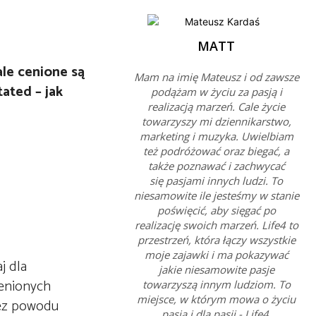
MATT
ale cenione są
Mam na imię Mateusz i od zawsze
ated – jak
podążam w życiu za pasją i
realizacją marzeń. Cale życie
towarzyszy mi dziennikarstwo,
marketing i muzyka. Uwielbiam
też podróżować oraz biegać, a
także poznawać i zachwycać
się pasjami innych ludzi. To
niesamowite ile jesteśmy w stanie
poświęcić, aby sięgać po
realizację swoich marzeń. Life4 to
przestrzeń, która łączy wszystkie
moje zajawki i ma pokazywać
j dla
jakie niesamowite pasje
cenionych
towarzyszą innym ludziom. To
miejsce, w którym mowa o życiu
bez powodu
pasją i dla pasji - Life4.