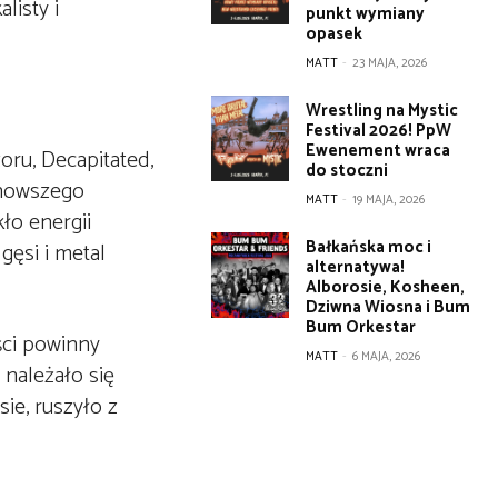
listy i
punkt wymiany
opasek
MATT
-
23 MAJA, 2026
Wrestling na Mystic
Festival 2026! PpW
Ewenement wraca
oru, Decapitated,
do stoczni
jnowszego
MATT
-
19 MAJA, 2026
ło energii
Bałkańska moc i
gęsi i metal
alternatywa!
Alborosie, Kosheen,
Dziwna Wiosna i Bum
Bum Orkestar
ści powinny
MATT
-
6 MAJA, 2026
należało się
ie, ruszyło z