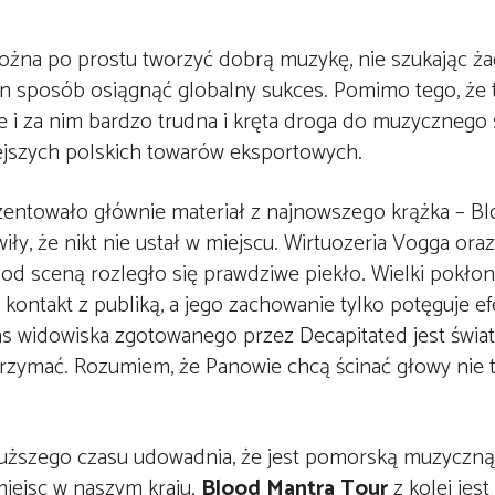
żna po prostu tworzyć dobrą muzykę, nie szukając ża
ten sposób osiągnąć globalny sukces. Pomimo tego, że 
e i za nim bardzo trudna i kręta droga do muzycznego
iejszych polskich towarów eksportowych.
entowało głównie materiał z najnowszego krążka – Bl
y, że nikt nie ustał w miejscu. Wirtuozeria Vogga ora
od sceną rozległo się prawdziwe piekło. Wielki pokłon
 kontakt z publiką, a jego zachowanie tylko potęguje e
 widowiska zgotowanego przez Decapitated jest świat
zymać. Rozumiem, że Panowie chcą ścinać głowy nie t
uższego czasu udowadnia, że jest pomorską muzyczną 
iejsc w naszym kraju.
Blood Mantra Tour
z kolei jes