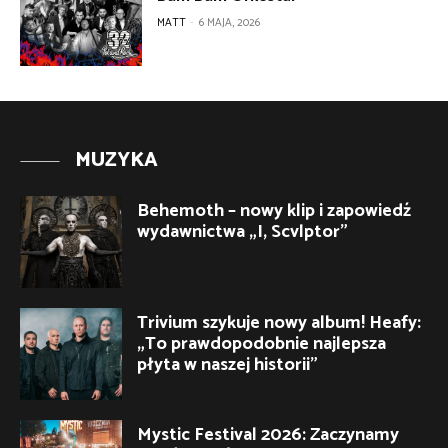
MATT
-
6 MAJA, 2026
MUZYKA
Behemoth – nowy klip i zapowiedź
wydawnictwa „I, Scvlptor”
Trivium szykuje nowy album! Heafy:
„To prawdopodobnie najlepsza
płyta w naszej historii”
Mystic Festival 2026: Zaczynamy