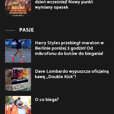
dzień wcześniej! Nowy punkt
wymiany opasek
PASJE
Harry Styles przebiegł maraton w
Berlinie poniżej 3 godzin! Od
mikrofonu do butów do biegania!
Dave Lombardo wypuszcza oficjalną
kawę „Double Kick”!
O co biega?