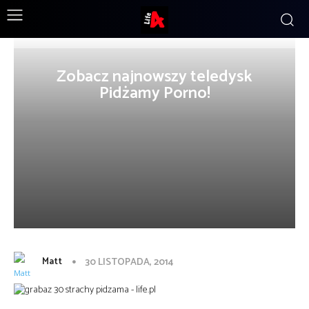
Zobacz najnowszy teledysk
Pidżamy Porno!
Matt
30 LISTOPADA, 2014