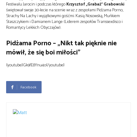
Festiwalu Jarocin i podczas którego
Krzysztof „Grabaż” Grabowski
świętował swoje 30-lecie na scenie wraz z zespołami Pidżama Porno,
Strachy Na Lachy i wyjątkowymi gośćmi: Kasią Nosowską, Muńkiem
Staszczykiem i Damianem Lange (Liderem zespołów Transsexdisco i
Romantycy Lekkich Obyczajów).
Pidżama Porno – „Nikt tak pięknie nie
mówił, że się boi miłości”
{youtube}Gk9fE8Ynu4o{/youtube}
Facebook