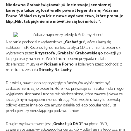
Niedawno Grabaż świętował 30-lecie swojej scenicznej
kariery, a także ogłosił wielki powrót legendarnej Pidżama
Porno. W ślad za tym idzie nowe wydawnictwo, które promuje
klip „Nikt tak pięknie nie mówił, że się boi miłości”.
Nagranie pochodzi z wydawnictwa
„Grabaż 30”
, które ukażą się
nakładem S.P. Records 1 grudnia. Jest to płyta CD, a na niej 14 piosenek
wybranych przez
Krzysztofa „Grabaża” Grabowskiego
z okazji 30
lat jego pracy na scenie. Wśród nich – osiem przypada na lata
działalności muzyka w
Pidżamie Porno
, a kolejnych sześć pochodzi z
repertuaru zespołu
Strachy Na Lachy
.
Dla wielu, nawet jego zaprzysięgłych fanów, ów wybór może być
zaskoczeniem. Są to piosenki, które – co przyznaje sam autor – dla niego
wyjątkowo ukochane i trochę też niedocenione, które zawsze śpiewa ze
szczególnym napięciem i koncentracją. Możliwe, że utwory te pozwolą
odkryć jeszcze inne oblicze artysty, dalekie od jego popularności, list
przebojów czy nieustającego podziwu fanów.
Drugim wydawnictwem jest
„Grabaż 30 DVD”
na płycie DVD,
zawierające zapis wyjątkowego koncertu, który odbył się na tegorocznym