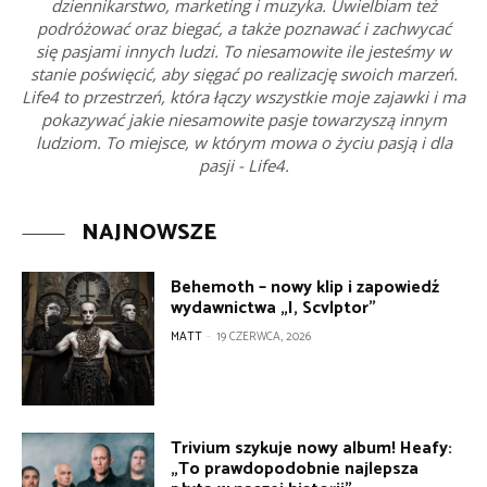
dziennikarstwo, marketing i muzyka. Uwielbiam też
podróżować oraz biegać, a także poznawać i zachwycać
się pasjami innych ludzi. To niesamowite ile jesteśmy w
stanie poświęcić, aby sięgać po realizację swoich marzeń.
Life4 to przestrzeń, która łączy wszystkie moje zajawki i ma
pokazywać jakie niesamowite pasje towarzyszą innym
ludziom. To miejsce, w którym mowa o życiu pasją i dla
pasji - Life4.
NAJNOWSZE
Behemoth – nowy klip i zapowiedź
wydawnictwa „I, Scvlptor”
MATT
-
19 CZERWCA, 2026
Trivium szykuje nowy album! Heafy:
„To prawdopodobnie najlepsza