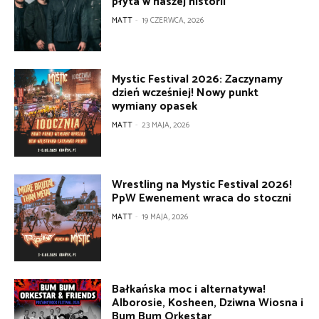
płyta w naszej historii”
MATT
-
19 CZERWCA, 2026
Mystic Festival 2026: Zaczynamy
dzień wcześniej! Nowy punkt
wymiany opasek
MATT
-
23 MAJA, 2026
Wrestling na Mystic Festival 2026!
PpW Ewenement wraca do stoczni
MATT
-
19 MAJA, 2026
Bałkańska moc i alternatywa!
Alborosie, Kosheen, Dziwna Wiosna i
Bum Bum Orkestar