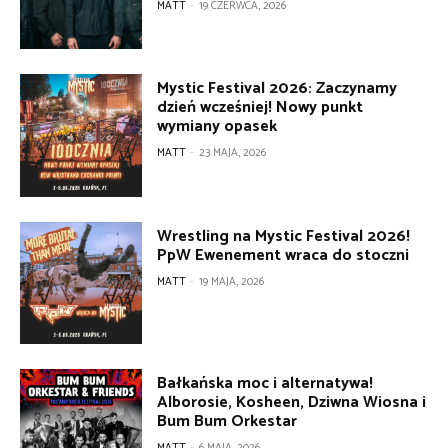
MATT
-
19 CZERWCA, 2026
Mystic Festival 2026: Zaczynamy
dzień wcześniej! Nowy punkt
wymiany opasek
MATT
-
23 MAJA, 2026
Wrestling na Mystic Festival 2026!
PpW Ewenement wraca do stoczni
MATT
-
19 MAJA, 2026
Bałkańska moc i alternatywa!
Alborosie, Kosheen, Dziwna Wiosna i
Bum Bum Orkestar
MATT
-
6 MAJA, 2026