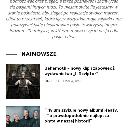
podróżować oraz biegać, a także poznawać i zachwycać
się pasjami innych ludzi. To niesamowite ile jesteśmy w
stanie poświęcić, aby sięgać po realizację swoich marzeń.
Life4 to przestrzeń, która łączy wszystkie moje zajawki i ma
pokazywać jakie niesamowite pasje towarzyszą innym
ludziom. To miejsce, w którym mowa o życiu pasją i dla
pasji - Life4.
NAJNOWSZE
Behemoth – nowy klip i zapowiedź
wydawnictwa „I, Scvlptor”
MATT
-
19 CZERWCA, 2026
Trivium szykuje nowy album! Heafy:
„To prawdopodobnie najlepsza
płyta w naszej historii”