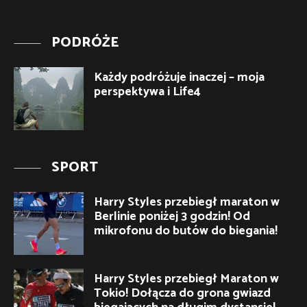
PODRÓŻE
Każdy podróżuje inaczej – moja
perspektywa i Life4
SPORT
Harry Styles przebiegł maraton w
Berlinie poniżej 3 godzin! Od
mikrofonu do butów do biegania!
Harry Styles przebiegł Maraton w
Tokio! Dołącza do grona gwiazd