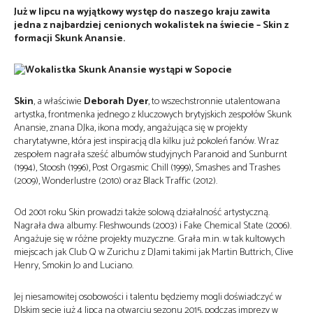
Już w lipcu na wyjątkowy występ do naszego kraju zawita
jedna z najbardziej cenionych wokalistek na świecie – Skin z
formacji Skunk Anansie.
Skin
, a właściwie
Deborah Dyer
, to wszechstronnie utalentowana
artystka, frontmenka jednego z kluczowych brytyjskich zespołów Skunk
Anansie, znana DJka, ikona mody, angażująca się w projekty
charytatywne, która jest inspiracją dla kilku już pokoleń fanów. Wraz
zespołem nagrała sześć albumów studyjnych Paranoid and Sunburnt
(1994), Stoosh (1996), Post Orgasmic Chill (1999), Smashes and Trashes
(2009), Wonderlustre (2010) oraz Black Traffic (2012).
Od 2001 roku Skin prowadzi także solową działalność artystyczną.
Nagrała dwa albumy: Fleshwounds (2003) i Fake Chemical State (2006).
Angażuje się w różne projekty muzyczne. Grała m.in. w tak kultowych
miejscach jak Club Q w Zurichu z DJami takimi jak Martin Buttrich, Clive
Henry, Smokin Jo and Luciano.
Jej niesamowitej osobowości i talentu będziemy mogli doświadczyć w
DJskim secie już 4 lipca na otwarciu sezonu 2015, podczas imprezy w