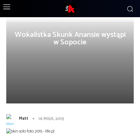
Wokalistka Skunk Anansie wystąpi
w Sopocie
Matt
16 MAJA, 2015