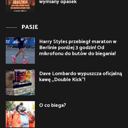
wymiany opasek
PASJE
Harry Styles przebiegł maraton w
Berlinie poniżej 3 godzin! Od
mikrofonu do butów do biegania!
Dave Lombardo wypuszcza oficjalną
kawę „Double Kick”!
O co biega?