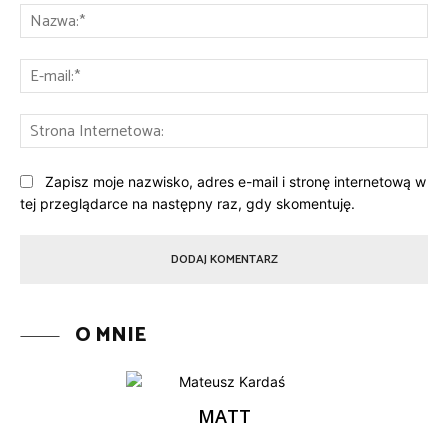
Na
E-
mai
St
Int
Zapisz moje nazwisko, adres e-mail i stronę internetową w
tej przeglądarce na następny raz, gdy skomentuję.
O MNIE
MATT