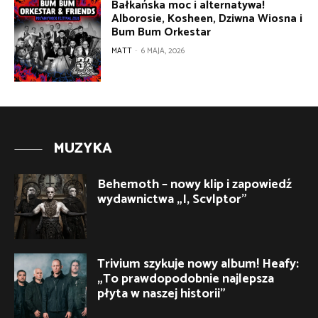
Bałkańska moc i alternatywa!
Alborosie, Kosheen, Dziwna Wiosna i
Bum Bum Orkestar
MATT
-
6 MAJA, 2026
MUZYKA
Behemoth – nowy klip i zapowiedź
wydawnictwa „I, Scvlptor”
Trivium szykuje nowy album! Heafy:
„To prawdopodobnie najlepsza
płyta w naszej historii”