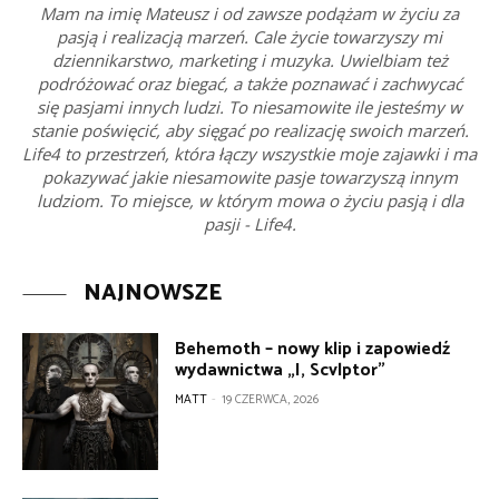
Mam na imię Mateusz i od zawsze podążam w życiu za
pasją i realizacją marzeń. Cale życie towarzyszy mi
dziennikarstwo, marketing i muzyka. Uwielbiam też
podróżować oraz biegać, a także poznawać i zachwycać
się pasjami innych ludzi. To niesamowite ile jesteśmy w
stanie poświęcić, aby sięgać po realizację swoich marzeń.
Life4 to przestrzeń, która łączy wszystkie moje zajawki i ma
pokazywać jakie niesamowite pasje towarzyszą innym
ludziom. To miejsce, w którym mowa o życiu pasją i dla
pasji - Life4.
NAJNOWSZE
Behemoth – nowy klip i zapowiedź
wydawnictwa „I, Scvlptor”
MATT
-
19 CZERWCA, 2026