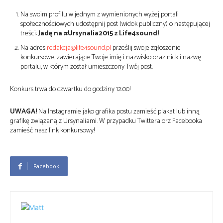
Na swoim profilu w jednym z wymienionych wyżej portali
społecznościowych udostępnij post (widok publiczny) o następującej
treści:
Jadę na #Ursynalia2015 z Life4sound!
Na adres
redakcja@life4sound.pl
prześlij swoje zgłoszenie
konkursowe, zawierające Twoje imię i nazwisko oraz nick i nazwę
portalu, w którym został umieszczony Twój post.
Konkurs trwa do czwartku do godziny 12:00!
UWAGA!
Na Instagramie jako grafika postu zamieść plakat lub inną
grafikę związaną z Ursynaliami. W przypadku Twittera orz Facebooka
zamieść nasz link konkursowy!
Facebook