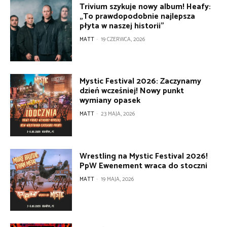
Trivium szykuje nowy album! Heafy:
„To prawdopodobnie najlepsza
płyta w naszej historii”
MATT
-
19 CZERWCA, 2026
Mystic Festival 2026: Zaczynamy
dzień wcześniej! Nowy punkt
wymiany opasek
MATT
-
23 MAJA, 2026
Wrestling na Mystic Festival 2026!
PpW Ewenement wraca do stoczni
MATT
-
19 MAJA, 2026