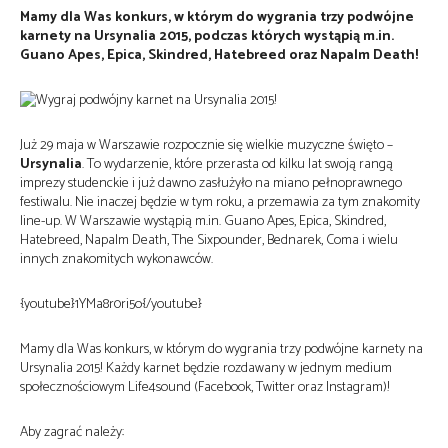
Mamy dla Was konkurs, w którym do wygrania trzy podwójne
karnety na Ursynalia 2015, podczas których wystąpią m.in.
Guano Apes, Epica, Skindred, Hatebreed oraz Napalm Death!
Już 29 maja w Warszawie rozpocznie się wielkie muzyczne święto –
Ursynalia
. To wydarzenie, które przerasta od kilku lat swoją rangą
imprezy studenckie i już dawno zasłużyło na miano pełnoprawnego
festiwalu. Nie inaczej będzie w tym roku, a przemawia za tym znakomity
line-up. W Warszawie wystąpią m.in. Guano Apes, Epica, Skindred,
Hatebreed, Napalm Death, The Sixpounder, Bednarek, Coma i wielu
innych znakomitych wykonawców.
{youtube}1YMa8r0ri5o{/youtube}
Mamy dla Was konkurs, w którym do wygrania trzy podwójne karnety na
Ursynalia 2015! Każdy karnet będzie rozdawany w jednym medium
społecznościowym Life4sound (Facebook, Twitter oraz Instagram)!
Aby zagrać należy: