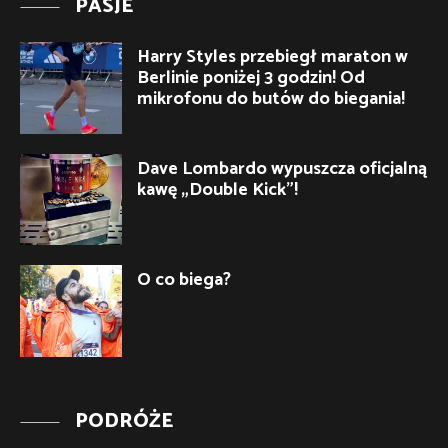
PASJE
Harry Styles przebiegł maraton w
Berlinie poniżej 3 godzin! Od
mikrofonu do butów do biegania!
Dave Lombardo wypuszcza oficjalną
kawę „Double Kick”!
O co biega?
PODRÓŻE