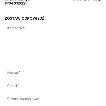
BYDGOSZCZY!
ZOSTAW ODPOWIEDŹ
Komentarz:
Na
E-
mai
St
Int