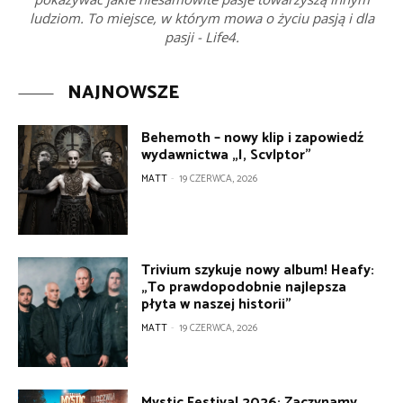
ludziom. To miejsce, w którym mowa o życiu pasją i dla
pasji - Life4.
NAJNOWSZE
Behemoth – nowy klip i zapowiedź
wydawnictwa „I, Scvlptor”
MATT
-
19 CZERWCA, 2026
Trivium szykuje nowy album! Heafy:
„To prawdopodobnie najlepsza
płyta w naszej historii”
MATT
-
19 CZERWCA, 2026
Mystic Festival 2026: Zaczynamy