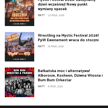
dzień wcześniej! Nowy punkt
wymiany opasek
MATT
-
23 MAJA, 2026
Wrestling na Mystic Festival 2026!
PpW Ewenement wraca do stoczni
MATT
-
19 MAJA, 2026
Bałkańska moc i alternatywa!
Alborosie, Kosheen, Dziwna Wiosna i
Bum Bum Orkestar
MATT
-
6 MAJA, 2026