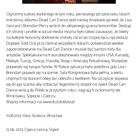
Ogromny sukces wydanego w tym roku, pierwszego po szesnastu latach
milczenia, albumu Dead Can Dance pod nazwą Anastasis sprawił, że Lisa
Gerrard i Brendan Perry wrócili do aktywnego grania koncertów. Śledząc
ich stronę i profile w social media można było łatwo zauważyć, że bilety
na kolejne koncerty dosłownie znikały zaraz po rozpoczęciu sprzedaży.
Dopisek Sold Out przy niemal wszystkich datach, potwierdzał wielkie
zapotrzebowanie na Dead Can Dance i musiał być bardzo miły dla
artystów. Spektakularna trasa obejmowała między innymi USA, Kanadę,
Meksyk, Turcję, Grecję, Irlandię, Rosję i Amerykę Południową. Wszędzie
pojawiały się tysiące fanów. W Polsce sytuacja była podobna, gdy Lisa i
Brendan pojawili się na scenie, Sala Kongresowa była pełna, a wielu
chętnych by koncert obejrzeć odeszło z kwitkiem. Na szczęście pojawia
się druga szansa aby zobaczyć legendarny zespół na żywo! Dead Can
Dance wrócą do Polski w przyszłym roku i zagrają trzy koncerty we
Wrocławiu, Sopocie i Zabrzu.
Więcej informacji na www.dcd.stodola.pl
11.06.2013 Hala Stulecia ,Wrocław
12.06 .2013 Opera Leśna, Sopot