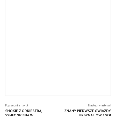
Poprzedni artykuł
Następny artykuł
SMOKIE Z ORKIESTRĄ
ZNAMY PIERWSZE GWIAZDY
SYMFONICZNĄ W
URSYNALIÓW 2013!