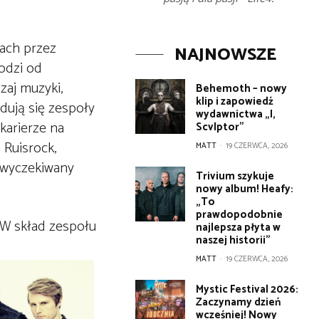
kach przez
NAJNOWSZE
odzi od
zaj muzyki,
Behemoth – nowy
klip i zapowiedź
jdują się zespoły
wydawnictwa „I,
karierze na
Scvlptor”
 Ruisrock,
MATT
-
19 CZERWCA, 2026
o wyczekiwany
Trivium szykuje
nowy album! Heafy:
„To
prawdopodobnie
 W skład zespołu
najlepsza płyta w
naszej historii”
MATT
-
19 CZERWCA, 2026
Mystic Festival 2026:
Zaczynamy dzień
wcześniej! Nowy