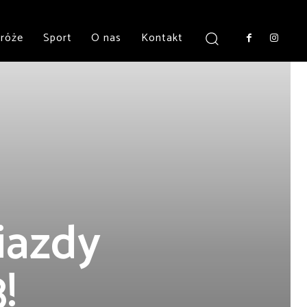
róże
Sport
O nas
Kontakt
iazdy
!