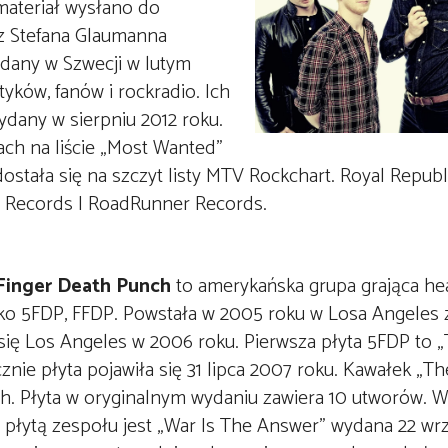
ateriał wysłano do
z Stefana Glaumanna
ydany w Szwecji w lutym
tyków, fanów i rockradio. Ich
ydany w sierpniu 2012 roku.
ach na liście „Most Wanted”
ostała się na szczyt listy MTV Rockchart. Royal Repub
e Records I RoadRunner Records.
 Finger Death Punch
to amerykańska grupa grająca he
ako 5FDP, FFDP. Powstała w 2005 roku w Losa Angeles z
się Los Angeles w 2006 roku. Pierwsza płyta 5FDP to 
znie płyta pojawiła się 31 lipca 2007 roku. Kawałek „T
ch. Płyta w oryginalnym wydaniu zawiera 10 utworów. 
ą płytą zespołu jest „War Is The Answer” wydana 22 wr