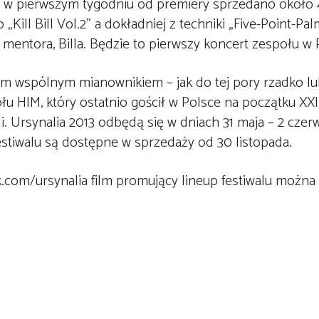
lko w pierwszym tygodniu od premiery sprzedano około 4
Kill Bill Vol.2” a dokładniej z techniki „Five-Point-Pa
 mentora, Billa. Będzie to pierwszy koncert zespołu w 
ym wspólnym mianownikiem – jak do tej pory rzadko lu
u HIM, który ostatnio gościł w Polsce na początku XXI
. Ursynalia 2013 odbędą się w dniach 31 maja – 2 czerw
stiwalu są dostępne w sprzedaży od 30 listopada.
k.com/ursynalia film promujący lineup festiwalu można