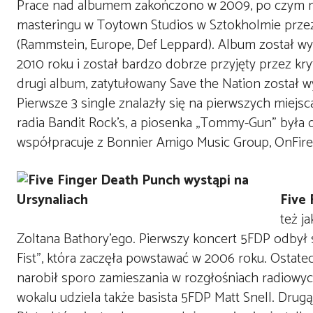
Prace nad albumem zakończono w 2009, po czym m
masteringu w Toytown Studios w Sztokholmie prze
(Rammstein, Europe, Def Leppard). Album został w
2010 roku i został bardzo dobrze przyjęty przez kry
drugi album, zatytułowany Save the Nation został w
Pierwsze 3 single znalazły się na pierwszych miejsc
radia Bandit Rock’s, a piosenka „Tommy-Gun” była d
współpracuje z Bonnier Amigo Music Group, OnFir
Five
też j
Zoltana Bathory’ego. Pierwszy koncert 5FDP odbył 
Fist”, która zaczęła powstawać w 2006 roku. Ostatec
narobił sporo zamieszania w rozgłośniach radiowy
wokalu udziela także basista 5FDP Matt Snell. Drug