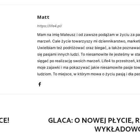
Matt
https://life4.pl/
Mam na imię Mateusz i od zawsze podążam w życiu za pasj
marzeń. Cale życie towarzyszy mi dziennikarstwo, market
Uwielbiam też podróżować oraz biegać, a także poznawa
się pasjami innych ludzi. To niesamowite ile jesteśmy w st
sięgać po realizację swoich marzeń. Life4 to przestrzeń, k
moje zajawki i ma pokazywać jakie niesamowite pasje to
ludziom. To miejsce, w którym mowa o życiu pasją i dla pasj
CE!
GLACA: O NOWEJ PŁYCIE, R
WYKŁADOWC