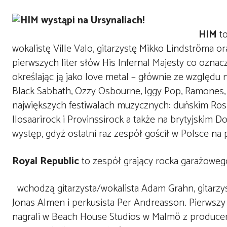
HIM
to
wokalistę Ville Valo, gitarzystę Mikko Lindströma
pierwszych liter słów His Infernal Majesty co ozna
określając ją jako love metal – głównie ze względu 
Black Sabbath, Ozzy Osbourne, Iggy Pop, Ramones, S
największych festiwalach muzycznych: duńskim Roski
Ilosaarirock i Provinssirock a także na brytyjskim
występ, gdyż ostatni raz zespół gościł w Polsce na 
Royal Republic
to zespół grający rocka garażoweg
wchodzą gitarzysta/wokalista Adam Grahn, gitarzys
Jonas Almen i perkusista Per Andreasson. Pierwsz
nagrali w Beach House Studios w Malmö z produc