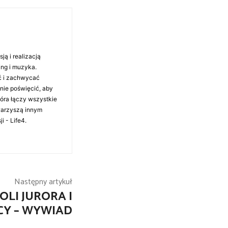
ą i realizacją
ing i muzyka.
ć i zachwycać
anie poświęcić, aby
tóra łączy wszystkie
warzyszą innym
i - Life4.
Następny artykuł
OLI JURORA I
Y – WYWIAD