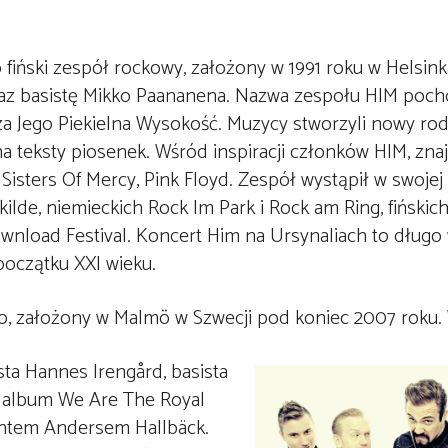
 fiński zespół rockowy, założony w 1991 roku w Helsin
 oraz basistę Mikko Paananena. Nazwa zespołu HIM poch
cza Jego Piekielna Wysokość. Muzycy stworzyli nowy rod
na teksty piosenek. Wśród inspiracji członków HIM, zna
isters Of Mercy, Pink Floyd. Zespół wystąpił w swojej 
lde, niemieckich Rock Im Park i Rock am Ring, fińskich
 Download Festival. Koncert Him na Ursynaliach to dług
początku XXI wieku.
o, założony w Malmö w Szwecji pod koniec 2007 roku.
ta Hannes Irengård, basista
y album We Are The Royal
entem Andersem Hallbäck.