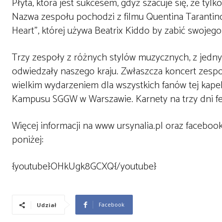
Płyta, która jest sukcesem, gdyż szacuje się, że ty
Nazwa zespołu pochodzi z filmu Quentina Tarantino „
Heart”, której używa Beatrix Kiddo by zabić swojego
Trzy zespoły z różnych stylów muzycznych, z jedn
odwiedzały naszego kraju. Zwłaszcza koncert zespoł
wielkim wydarzeniem dla wszystkich fanów tej kapeli
Kampusu SGGW w Warszawie. Karnety na trzy dni fe
Więcej informacji na www ursynalia.pl oraz faceboo
poniżej:
{youtube}OHkUgk8GCXQ{/youtube}
Facebook
Udział