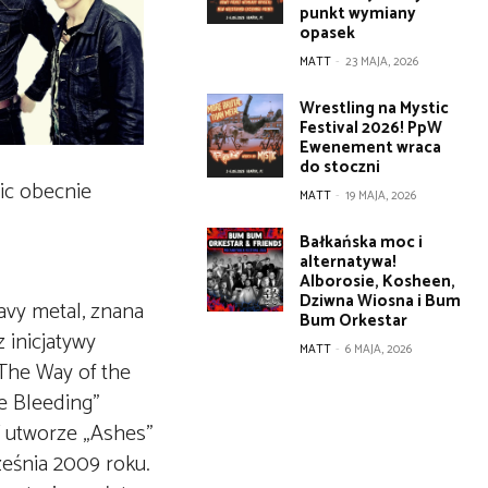
punkt wymiany
opasek
MATT
-
23 MAJA, 2026
Wrestling na Mystic
Festival 2026! PpW
Ewenement wraca
do stoczni
lic obecnie
MATT
-
19 MAJA, 2026
Bałkańska moc i
alternatywa!
Alborosie, Kosheen,
Dziwna Wiosna i Bum
avy metal, znana
Bum Orkestar
 inicjatywy
MATT
-
6 MAJA, 2026
„The Way of the
he Bleeding”
W utworze „Ashes”
ześnia 2009 roku.