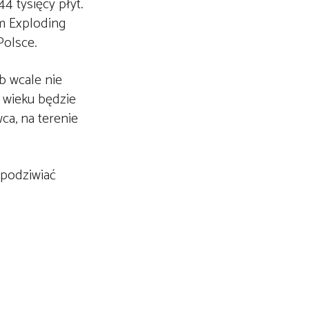
4 tysięcy płyt.
lm Exploding
Polsce.
b wcale nie
 wieku będzie
ca, na terenie
 podziwiać