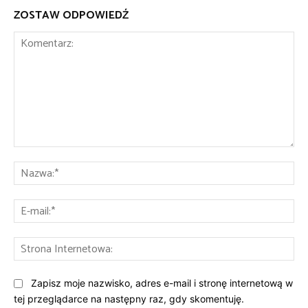
ZOSTAW ODPOWIEDŹ
Komentarz:
Na
E-
mai
St
Int
Zapisz moje nazwisko, adres e-mail i stronę internetową w
tej przeglądarce na następny raz, gdy skomentuję.