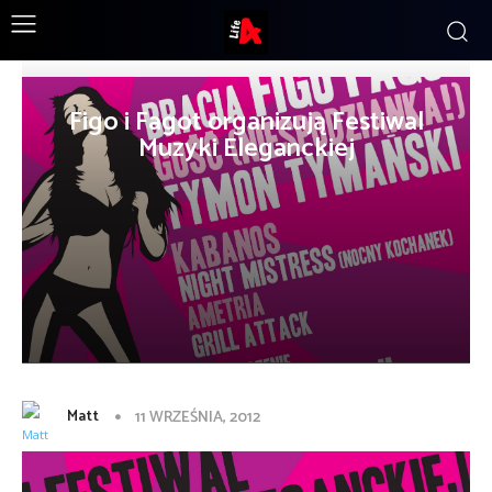
Figo i Fagot organizują Festiwal
Muzyki Eleganckiej
Matt
11 WRZEŚNIA, 2012