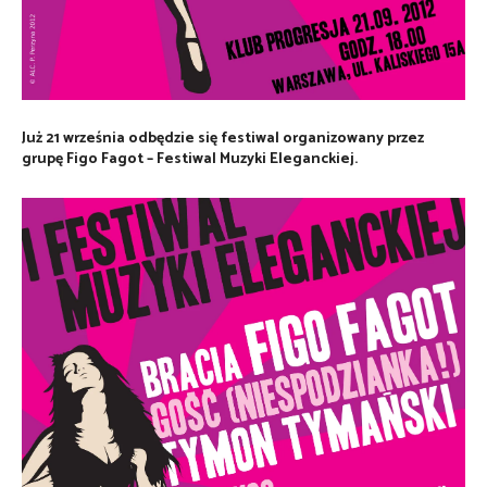
Już 21 września odbędzie się festiwal organizowany przez
grupę Figo Fagot – Festiwal Muzyki Eleganckiej.