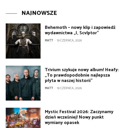
NAJNOWSZE
Behemoth – nowy klip i zapowiedź
wydawnictwa „I, Scvlptor”
MATT
-
19 CZERWCA, 2026
Trivium szykuje nowy album! Heafy:
„To prawdopodobnie najlepsza
płyta w naszej historii”
MATT
-
19 CZERWCA, 2026
Mystic Festival 2026: Zaczynamy
dzień wcześniej! Nowy punkt
wymiany opasek