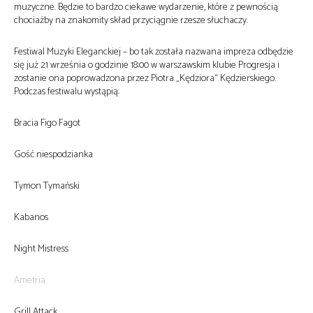
muzyczne. Będzie to bardzo ciekawe wydarzenie, które z pewnością
chociażby na znakomity skład przyciągnie rzesze słuchaczy.
Festiwal Muzyki Eleganckiej – bo tak została nazwana impreza odbędzie
się już 21 września o godzinie 18:00 w warszawskim klubie Progresja i
zostanie ona poprowadzona przez Piotra „Kędziora“ Kędzierskiego.
Podczas festiwalu wystąpią:
Bracia Figo Fagot
Gość niespodzianka
Tymon Tymański
Kabanos
Night Mistress
Ametria
Grill Attack