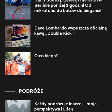
Harry Styles przebiegł maraton w
Berlinie poniżej 3 godzin! Od
mikrofonu do butów do biegania!
Dave Lombardo wypuszcza oficjalną
kawę „Double Kick”!
O co biega?
PODRÓŻE
Każdy podróżuje inaczej – moja
perspektywa i Life4