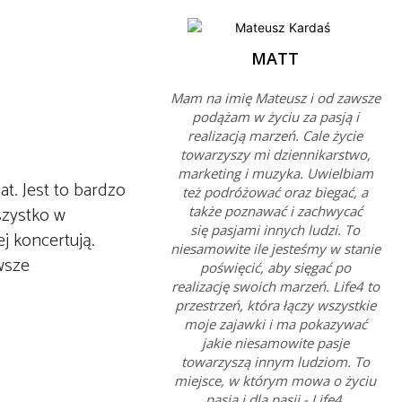
MATT
Mam na imię Mateusz i od zawsze
podążam w życiu za pasją i
realizacją marzeń. Cale życie
towarzyszy mi dziennikarstwo,
marketing i muzyka. Uwielbiam
t. Jest to bardzo
też podróżować oraz biegać, a
szystko w
także poznawać i zachwycać
się pasjami innych ludzi. To
j koncertują.
niesamowite ile jesteśmy w stanie
wsze
poświęcić, aby sięgać po
realizację swoich marzeń. Life4 to
przestrzeń, która łączy wszystkie
moje zajawki i ma pokazywać
jakie niesamowite pasje
towarzyszą innym ludziom. To
miejsce, w którym mowa o życiu
pasją i dla pasji - Life4.