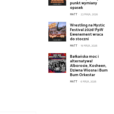
punkt wymiany
opasek
MATT
-
23 MAJA, 2026
Wrestling na Mystic
Festival 2026! PpW
Ewenement wraca
do stoczni
MATT
-
19 MAJA, 2026
Bałkańska moc i
alternatywa!
Alborosie, Kosheen,
Dziwna Wiosna i Bum
Bum Orkestar
MATT
-
6 MAJA, 2026