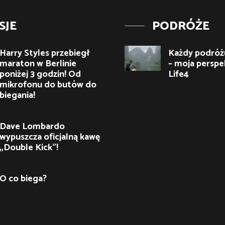
SJE
PODRÓŻE
Harry Styles przebiegł
Każdy podróżu
maraton w Berlinie
– moja perspe
poniżej 3 godzin! Od
Life4
mikrofonu do butów do
biegania!
Dave Lombardo
wypuszcza oficjalną kawę
„Double Kick”!
O co biega?