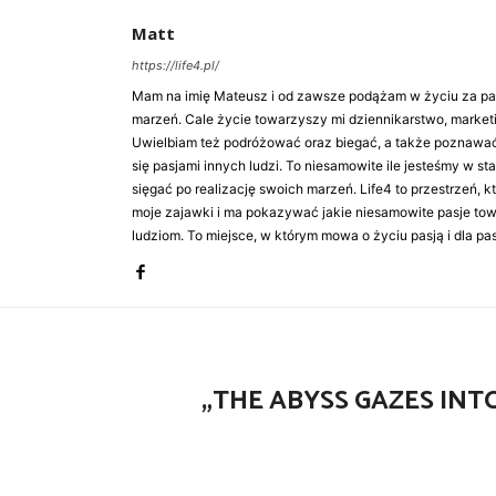
Matt
https://life4.pl/
Mam na imię Mateusz i od zawsze podążam w życiu za pasj
marzeń. Cale życie towarzyszy mi dziennikarstwo, market
Uwielbiam też podróżować oraz biegać, a także poznawa
się pasjami innych ludzi. To niesamowite ile jesteśmy w st
sięgać po realizację swoich marzeń. Life4 to przestrzeń, k
moje zajawki i ma pokazywać jakie niesamowite pasje to
ludziom. To miejsce, w którym mowa o życiu pasją i dla pasj
„THE ABYSS GAZES INT