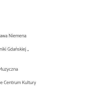
esława Niemena
ki Gdańskiej ,,
 Muzyczna
ie Centrum Kultury