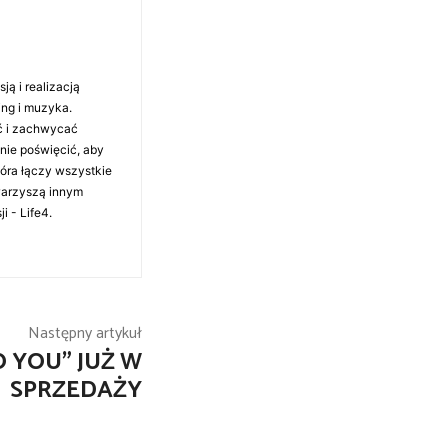
ą i realizacją
ing i muzyka.
ć i zachwycać
anie poświęcić, aby
tóra łączy wszystkie
warzyszą innym
i - Life4.
Następny artykuł
O YOU” JUŻ W
SPRZEDAŻY