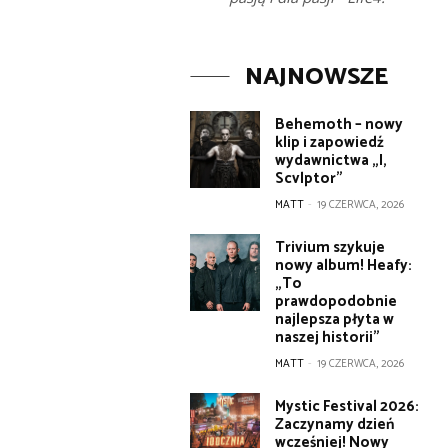
NAJNOWSZE
Behemoth – nowy
klip i zapowiedź
wydawnictwa „I,
Scvlptor”
MATT
-
19 CZERWCA, 2026
Trivium szykuje
nowy album! Heafy:
„To
prawdopodobnie
najlepsza płyta w
naszej historii”
MATT
-
19 CZERWCA, 2026
Mystic Festival 2026:
Zaczynamy dzień
wcześniej! Nowy