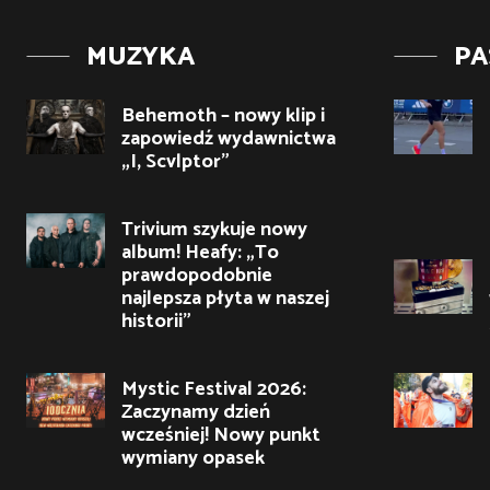
MUZYKA
PA
Behemoth – nowy klip i
zapowiedź wydawnictwa
„I, Scvlptor”
Trivium szykuje nowy
album! Heafy: „To
prawdopodobnie
najlepsza płyta w naszej
historii”
Mystic Festival 2026:
Zaczynamy dzień
wcześniej! Nowy punkt
wymiany opasek