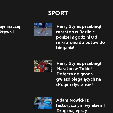
SPORT
je inaczej
Harry Styles przebiegł
ktywa i
maraton w Berlinie
poniżej 3 godzin! Od
mikrofonu do butów do
biegania!
Harry Styles przebiegł
Maraton w Tokio!
Dołącza do grona
gwiazd biegających na
długim dystansie!
Adam Nowicki z
historycznym wynikiem!
Drugi najlepszy