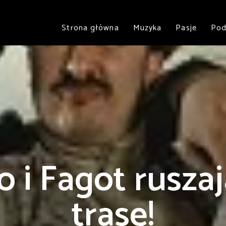
Strona główna
Muzyka
Pasje
Pod
o i Fagot rusza
trasę!